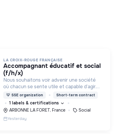
LA CROIX-ROUGE FRANÇAISE
accompagnant éducatif et social
(f/h/x)
Nous souhaitons voir advenir une société
où chacun se sente utile et capable d’agir.
Pour cela, nous proposons des moyens et
💡
SSE organization
Short-term contract
des lieux d’engagement innovants et
1 labels & certifications
adaptés à tous.
ARBONNE LA FORET, France
Social
Yesterday