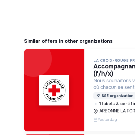
Similar offers in other organizations
LA CROIX-ROUGE F
accompagnant éducatif et social
(f/h/x)
Nous souhaitons v
où chacun se sente 
Pour cela, nous p
💡
SSE organization
des lieux d’engag
1 labels & certif
adaptés à tous.
ARBONNE LA FORE
Yesterday