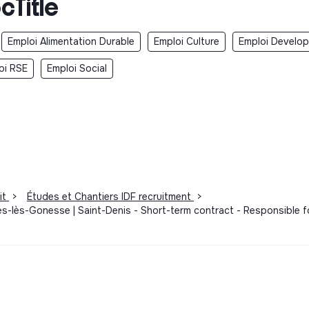
cTitle
Emploi Alimentation Durable
Emploi Culture
Emploi Develo
oi RSE
Emploi Social
it
>
Études et Chantiers IDF recruitment
>
es-lès-Gonesse | Saint-Denis - Short-term contract - Responsible fo