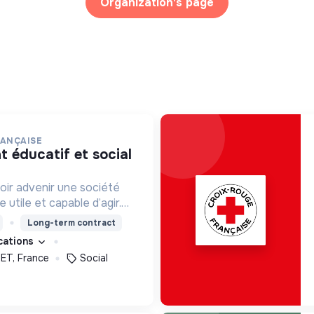
Organization's page
RANÇAISE
oir advenir une société
utile et capable d’agir.
roposons des moyens et
Long-term contract
ement innovants et
ications
T, France
Social