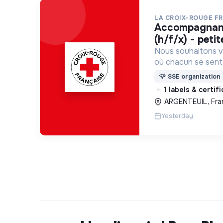
LA CROIX-ROUGE F
accompagnant éducatif et social
(h/f/x) - peti
Nous souhaitons v
où chacun se sente 
Pour cela, nous p
💡
SSE organization
des lieux d’engag
1 labels & certif
adaptés à tous.
ARGENTEUIL, Fra
Yesterday