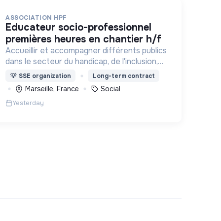
ASSOCIATION HPF
educateur socio-professionnel
premières heures en chantier h/f
Accueillir et accompagner différents publics
dans le secteur du handicap, de l'inclusion,
de l’exil, de l’aide sociale à l’enfance et de
💡
SSE organization
Long-term contract
l’insertion par l’activité économique.
Marseille, France
Social
Yesterday