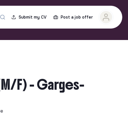
Submit my CV
Post a job offer
(M/F) - Garges-
le