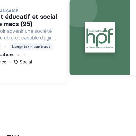
RANÇAISE
te mecs (95)
oir advenir une société
utile et capable d’agir.
roposons des moyens et
Long-term contract
ement innovants et
ications
nce
Social