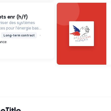
ets enr (h/f)
miser des systèmes
xes pour l'énergie bas
ité durable, en
Long-term contract
nnovation et une
ance
cTitle