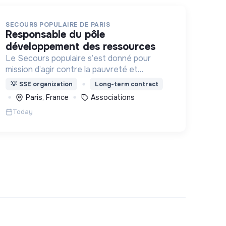
SECOURS POPULAIRE DE PARIS
responsable du pôle
développement des ressources
Le Secours populaire s’est donné pour
mission d’agir contre la pauvreté et
l’exclusion sous ses formes, en France et
💡
SSE organization
Long-term contract
dans le monde.
Paris, France
Associations
Today