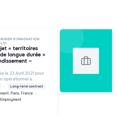
RISIEN D'INNOVATION
PLOI
de longue durée »
ondissement –
e le 23 Avril 2021 pour
n opérationnel à
xpérimentation
Long-term contract
 Chômeur de Longue
ment, Paris, France
h Employment