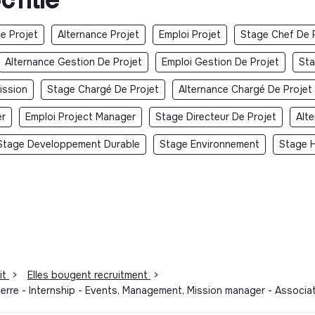
e Projet
Alternance Projet
Emploi Projet
Stage Chef De 
Alternance Gestion De Projet
Emploi Gestion De Projet
Sta
ission
Stage Chargé De Projet
Alternance Chargé De Projet
er
Emploi Project Manager
Stage Directeur De Projet
Alt
Stage Developpement Durable
Stage Environnement
Stage H
it
>
Elles bougent recruitment
>
terre - Internship - Events, Management, Mission manager - Associa