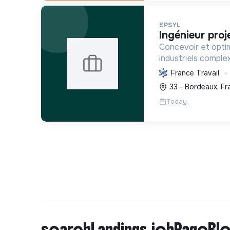
EPSYL
ingénieur proj
Concevoir et opti
industriels comple
carbone et la mobil
France Travail
s'appuyant sur l'i
33 - Bordeaux, Fr
démarche RSE.
Today
searchLandings.jobPageBlo