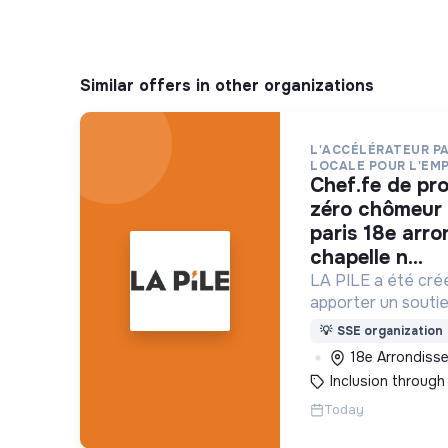
Similar offers in other organizations
L'ACCÉLÉRATEUR PA
LOCALE POUR L'EM
chef.fe de projet « territoires
zéro chômeur 
paris 18e arr
chapelle n...
LA PILE a été créé
apporter un soutie
l'essaimage de l’e
💡
SSE organization
"Territoires Zéro
18e Arrondisse
Durée" à Paris
Inclusion throug
Today