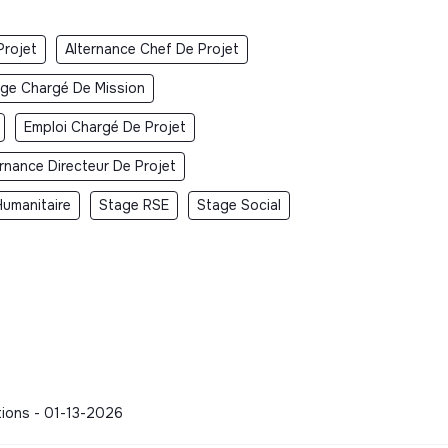
Projet
Alternance Chef De Projet
ge Chargé De Mission
Emploi Chargé De Projet
ernance Directeur De Projet
umanitaire
Stage RSE
Stage Social
tions - 01-13-2026