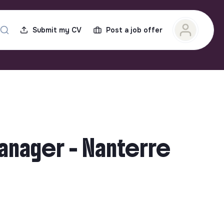
Submit my CV
Post a job offer
Manager - Nanterre