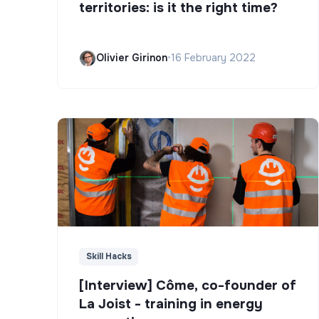
territories: is it the right time?
Olivier Girinon
•
16 February 2022
Skill Hacks
[Interview] Côme, co-founder of
La Joist - training in energy