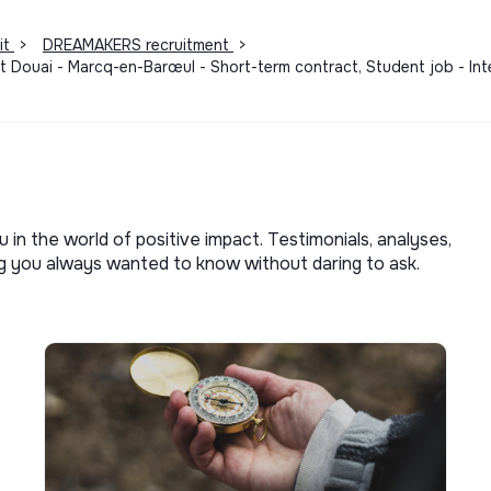
it
>
DREAMAKERS recruitment
>
 Douai - Marcq-en-Barœul - Short-term contract, Student job - Intern
u in the world of positive impact. Testimonials, analyses,
ng you always wanted to know without daring to ask.