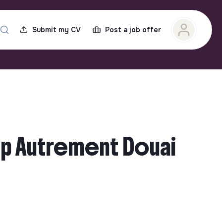
Submit my CV
Post a job offer
hip Autrement Douai