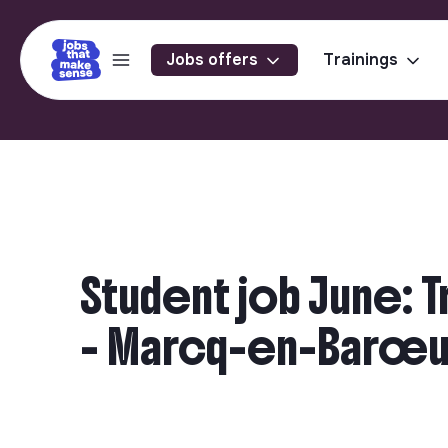
Jobs offers
Trainings
Student job June: T
- Marcq-en-Barœu