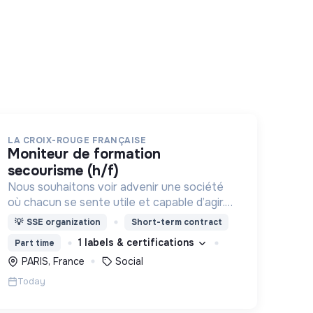
LA CROIX-ROUGE FRANÇAISE
moniteur de formation
secourisme (h/f)
Nous souhaitons voir advenir une société
où chacun se sente utile et capable d’agir.
Pour cela, nous proposons des moyens et
💡
SSE organization
Short-term contract
des lieux d’engagement innovants et
1 labels & certifications
Part time
adaptés à tous.
PARIS, France
Social
Today