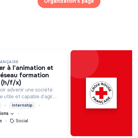
Organization's page
RANÇAISE
 réseau formation
(h/f/x)
oir advenir une société
utile et capable d’agir.
roposons des moyens et
Internship
ement innovants et
tions
e
Social