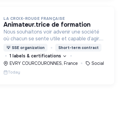
LA CROIX-ROUGE FRANÇAISE
animateur.trice de formation
Nous souhaitons voir advenir une société
où chacun se sente utile et capable d’agir.
Pour cela, nous proposons des moyens et
💡
SSE organization
Short-term contract
des lieux d’engagement innovants et
1 labels & certifications
adaptés à tous.
EVRY COURCOURONNES, France
Social
Today