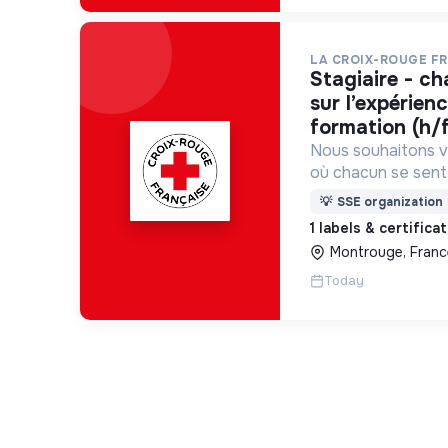
LA CROIX-ROUGE F
stagiaire - chargé(e) de projet
sur l’expérien
formation (h/
Nous souhaitons v
où chacun se sente 
Pour cela, nous p
💡
SSE organization
des lieux d’engag
1 labels & certifica
adaptés à tous.
Montrouge, Franc
Today