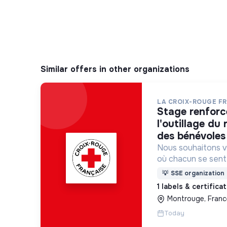
Similar offers in other organizations
LA CROIX-ROUGE F
stage renforcer à l’animation et
l'outillage du
des bénévoles 
Nous souhaitons v
où chacun se sente 
Pour cela, nous p
💡
SSE organization
des lieux d’engag
1 labels & certifica
adaptés à tous.
Montrouge, Franc
Today