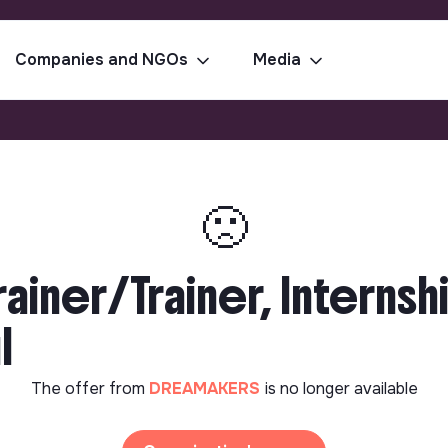
Companies and NGOs
Media
🙁
rainer/Trainer, Interns
l
The offer from
DREAMAKERS
is no longer available