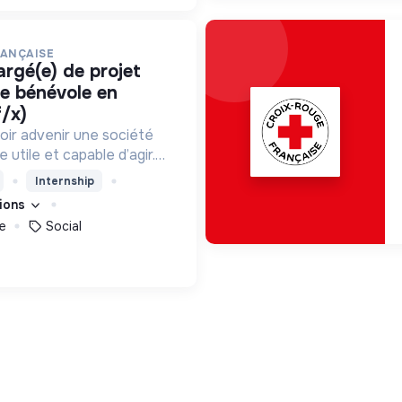
RANÇAISE
ce bénévole en
f/x)
oir advenir une société
utile et capable d’agir.
roposons des moyens et
Internship
ement innovants et
tions
e
Social