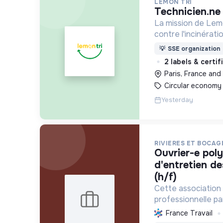
LEMON TRI
technicien.n
La mission de Lemo
contre l'incinérat
déchets. Adoptez 
💡
SSE organization
côtés !
2 labels & certi
Paris, France and 
Circular economy
Yesterday
RIVIERES ET BOCAG
ouvrier-e polyvalent-e
d'entretien de
(h/f)
Cette association 
professionnelle p
l'entretien écolo
France Travail
naturels. Elle ac