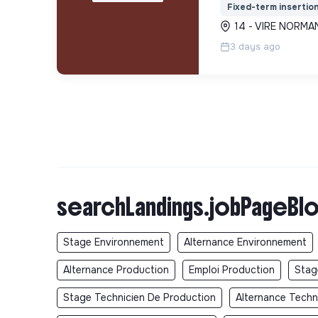
Fixed-term insertio
éloignées de l'emp
14 - VIRE NORMAN
durable.
3 days ago
searchLandings.jobPageBlo
Stage Environnement
Alternance Environnement
Alternance Production
Emploi Production
Stag
Stage Technicien De Production
Alternance Techn