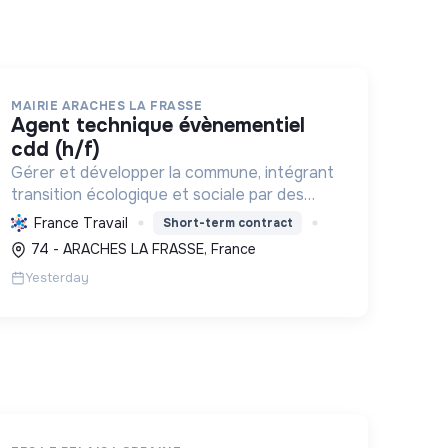
MAIRIE ARACHES LA FRASSE
agent technique évènementiel
cdd (h/f)
Gérer et développer la commune, intégrant
transition écologique et sociale par des
logements, l'environnement bâti, la
France Travail
Short-term contract
préservation des ressources et le soutien
74 - ARACHES LA FRASSE, France
associatif.
Yesterday