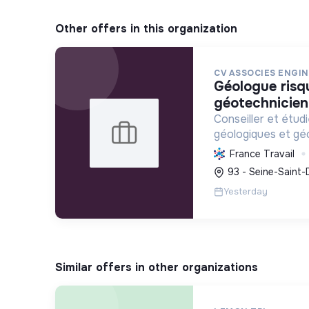
Other offers in this organization
CV ASSOCIES ENGI
géologue risques naturels /
géotechnicien
Conseiller et étud
géologiques et gé
prévenir les risque
France Travail
infrastructures e
93 - Seine-Saint-
dans la transition 
Yesterday
Similar offers in other organizations