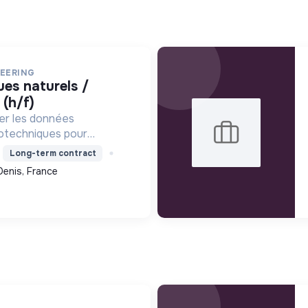
NEERING
 (h/f)
ier les données
otechniques pour
s naturels, sécuriser les
Long-term contract
t s'engager activement
Denis, France
écologique et sociale.