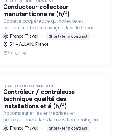
EBS LE RELAIS LORRAINE
conducteur collecteur
manutentionnaire (h/f)
Société coopérative qui collecte et
valorise les textiles usagés dans le Grand
Est, favorisant l'insertion professionnelle
France Travail
Short-term contract
des personnes en difficulté et contribuant
54 - ALLAIN, France
à l'économie circulaire et à la pr...
2 days ago
QUALI PLUS FORMATION
contrôleur / contrôleuse
technique qualité des
installations et é (h/f)
Accompagner les entreprises et
professionnels dans la transition écologique
et sociale par la formation et le conseil.
France Travail
Short-term contract
Contribuer à la décarbonation industrielle et