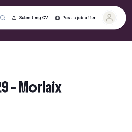
Submit my CV
Post a job offer
9 - Morlaix