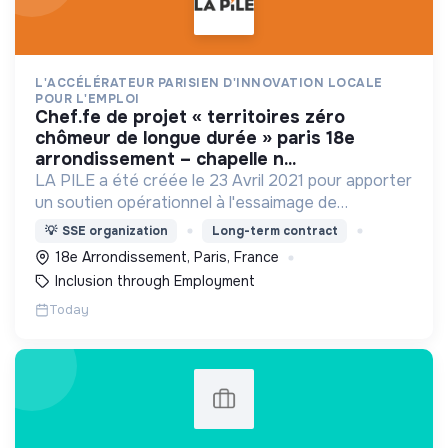
L'ACCÉLÉRATEUR PARISIEN D'INNOVATION LOCALE
POUR L'EMPLOI
chef.fe de projet « territoires zéro
chômeur de longue durée » paris 18e
arrondissement – chapelle n...
LA PILE a été créée le 23 Avril 2021 pour apporter
un soutien opérationnel à l'essaimage de
l’expérimentation "Territoires Zéro Chômeur de
💡
SSE organization
Long-term contract
Longue Durée" à Paris
18e Arrondissement, Paris, France
Inclusion through Employment
Today