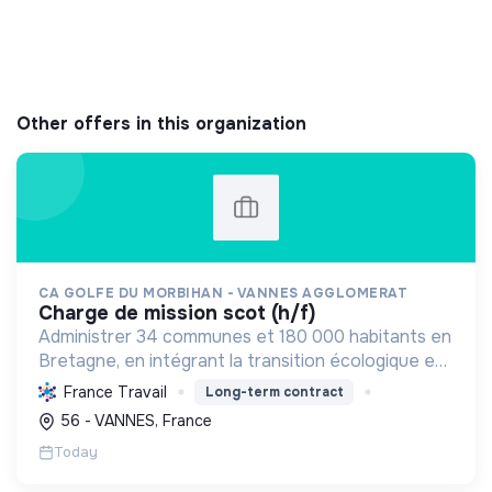
Other offers in this organization
CA GOLFE DU MORBIHAN - VANNES AGGLOMERAT
charge de mission scot (h/f)
Administrer 34 communes et 180 000 habitants en
Bretagne, en intégrant la transition écologique et
sociale par une planification résiliente, des achats
France Travail
Long-term contract
durables et le soutien à l'économie verte.
56 - VANNES, France
Today