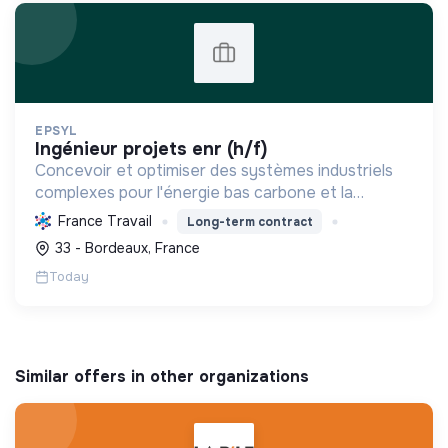
EPSYL
ingénieur projets enr (h/f)
Concevoir et optimiser des systèmes industriels
complexes pour l'énergie bas carbone et la
mobilité durable, en s'appuyant sur l'innovation et
France Travail
Long-term contract
une démarche RSE.
33 - Bordeaux, France
Today
Similar offers in other organizations