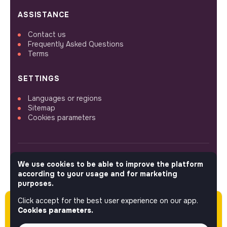
ASSISTANCE
Contact us
Frequently Asked Questions
Terms
SETTINGS
Languages or regions
Sitemap
Cookies parameters
We use cookies to be able to improve the platform
FOLLOW US
according to your usage and for marketing
purposes.
Click accept for the best user experience on our app.
Please note this job was posted over 60 days
© 2026 jobs that makesense.
Cookies parameters.
ago (05-18-2026) and may or may not have
expired.