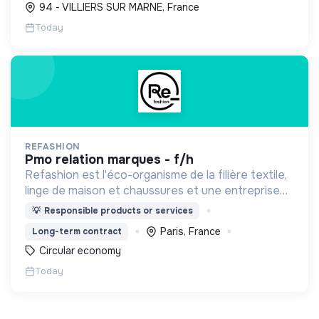
94 - VILLIERS SUR MARNE, France
solutions innovant...
Today
REFASHION
pmo relation marques - f/h
Refashion est l'éco-organisme de la filière textile,
linge de maison et chaussures et une entreprise
privée à but non lucratif, agréée, depuis 2009, par
💡
Responsible products or services
le Ministère de la Transition écologique.
Paris, France
Long-term contract
Circular economy
Today