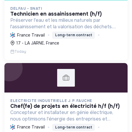
DELFAU - SNATI
technicien en assainissement (h/f)
Préserver l'eau et les milieux naturels par
l'assainissement et la valorisation des déchets.
Contribuer à la transition écologique via
France Travail
Long-term contract
l'économie circulaire et la décarbonation.
17 - LA JARNE, France
Today
ELECTRICITE INDUSTRIELLE J. P. FAUCHE
chef(fe) de projets en électricité h/f (h/f)
Concepteur et installateur en génie électrique,
nous optimisons l'énergie des entreprises et
collectivités. Engagés dans la transition
France Travail
Long-term contract
écologique avec le Label RGE, nous offrons des