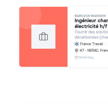
BABCOCK WANSON
ingénieur chargé d'études
électricité h/f
Fournir des solutio
décarbonées (chaud
traitement) et des
France Travail
en contribuant act
47 - NERAC, Fran
énergétique et éc
Yesterday
l'inn...