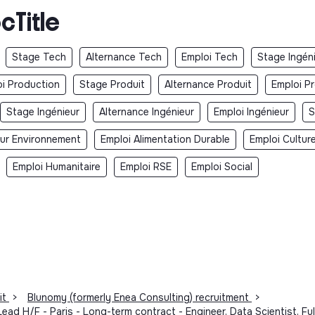
cTitle
Stage Tech
Alternance Tech
Emploi Tech
Stage Ingéni
i Production
Stage Produit
Alternance Produit
Emploi Pr
Stage Ingénieur
Alternance Ingénieur
Emploi Ingénieur
S
eur Environnement
Emploi Alimentation Durable
Emploi Cultur
Emploi Humanitaire
Emploi RSE
Emploi Social
it
>
Blunomy (formerly Enea Consulting) recruitment
>
ad H/F - Paris - Long-term contract - Engineer, Data Scientist, Fu