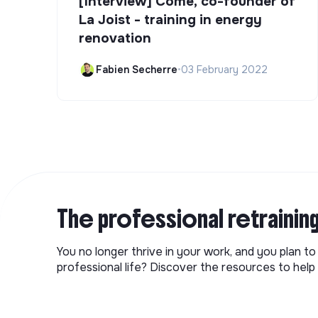
[Interview] Côme, co-founder of
La Joist - training in energy
renovation
Fabien Secherre
•
03 February 2022
The professional retrainin
You no longer thrive in your work, and you plan t
professional life? Discover the resources to help 