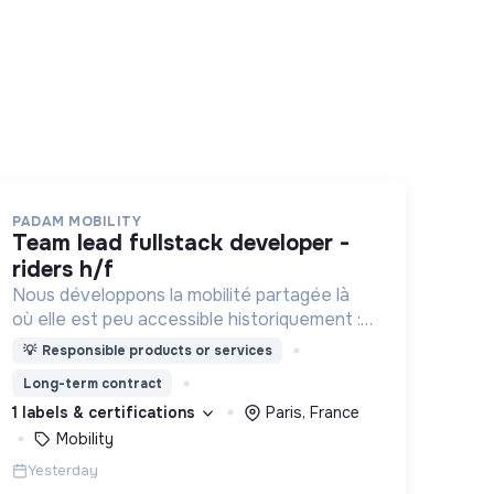
PADAM MOBILITY
team lead fullstack developer -
riders h/f
Nous développons la mobilité partagée là
où elle est peu accessible historiquement :
dans les zones périurbaines et rurales, en
💡
Responsible products or services
heures creuses, pour les personnes à
Long-term contract
mobilité réduite.
1 labels & certifications
Paris, France
Mobility
Yesterday