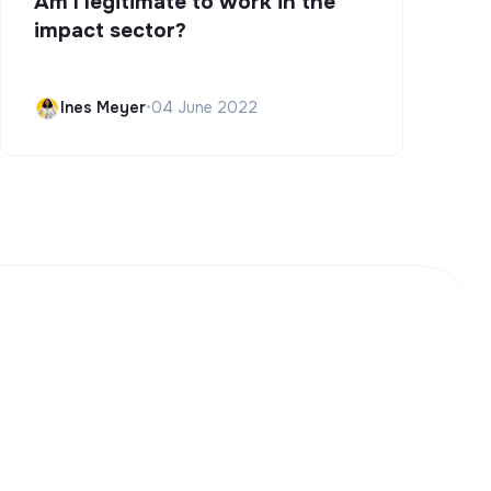
Am I legitimate to work in the
impact sector?
Ines Meyer
•
04 June 2022