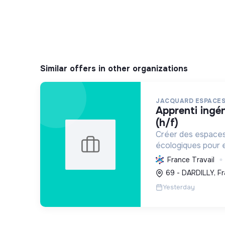
Similar offers in other organizations
JACQUARD ESPACES
apprenti ingénieur du paysage
(h/f)
Créer des espaces
écologiques pour en
urbaine, intégrer 
France Travail
promouvoir des pr
69 - DARDILLY, F
respectueuses de 
Yesterday