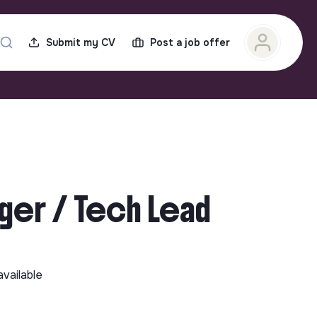
Submit my CV
Post a job offer
ger / Tech Lead
available