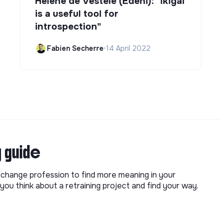
Hélène de Vestele (Edeni): "Ikigai
is a useful tool for
introspection"
Fabien Secherre
•
14 April 2022
g guide
o change profession to find more meaning in your
you think about a retraining project and find your way.