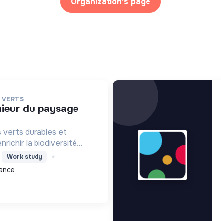
Organization's page
 VERTS
 verts durables et
richir la biodiversité
la nature aux bâtiments et
Work study
atiques paysagères
rance
l'environnement.