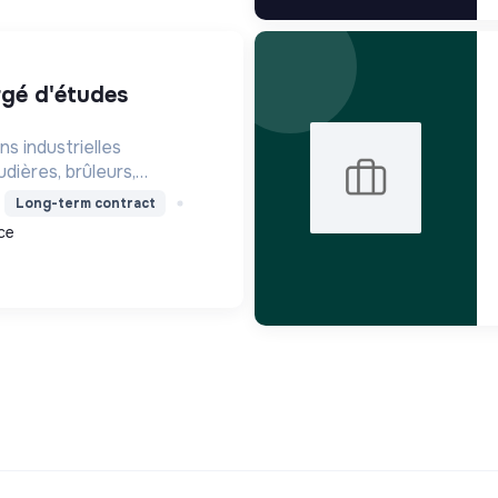
ns industrielles
ières, brûleurs,
 services associés, tout
Long-term contract
ivement à la transition
ce
ologique mondiale par