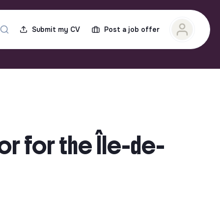
Submit my CV
Post a job offer
r for the Île-de-