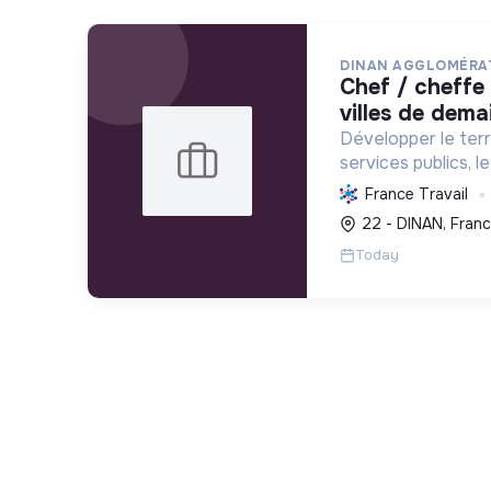
DINAN AGGLOMÉRA
chef / cheffe de projet petites
villes de dema
Développer le terri
services publics, 
social et écologiqu
France Travail
villes pour une mei
22 - DINAN, Fran
avenir durable.
Today