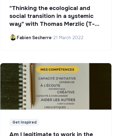
"Thinking the ecological and
social transition in a systemic
way" with Thomas Merzlic (T-
Campus)
Fabien Secherre
•
21 March 2022
Get Inspired
Am I legitimate to work in the