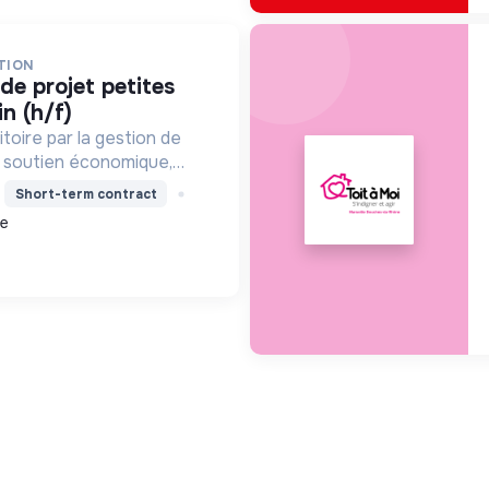
TION
in (h/f)
toire par la gestion de
le soutien économique,
e, et la revitalisation des
Short-term contract
lleure qualité de vie et un
ce