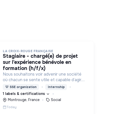
LA CROIX-ROUGE FRANÇAISE
stagiaire - chargé(e) de projet
sur l’expérience bénévole en
formation (h/f/x)
Nous souhaitons voir advenir une société
où chacun se sente utile et capable d’agir.
Pour cela, nous proposons des moyens et
💡
SSE organization
Internship
des lieux d’engagement innovants et
1 labels & certifications
adaptés à tous.
Montrouge, France
Social
Today