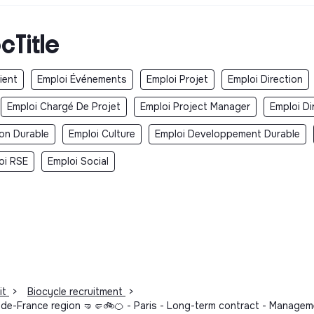
cTitle
ient
Emploi Événements
Emploi Projet
Emploi Direction
Emploi Chargé De Projet
Emploi Project Manager
Emploi Di
ion Durable
Emploi Culture
Emploi Developpement Durable
oi RSE
Emploi Social
it
>
Biocycle recruitment
>
de-France region 🤜🤛🚲🍊 - Paris - Long-term contract - Manageme