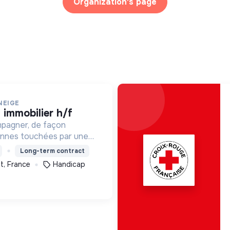
Organization's page
NEIGE
t immobilier h/f
mpagner, de façon
onnes touchées par une
e, un handicap physique
Long-term contract
t, France
Handicap