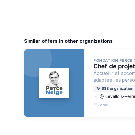
Similar offers in other organizations
FONDATION PERCE 
chef de proje
Accueillir et acco
adaptée, les pers
déficience mental
💡
SSE organization
ou psychique
Levallois-Perre
Today