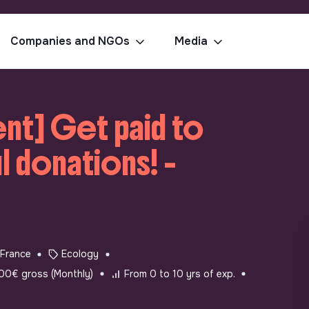
Companies and NGOs
Media
nt] Get paid to
l donations! -
France
Ecology
00€ gross (Monthly)
From 0 to 10 yrs of exp.