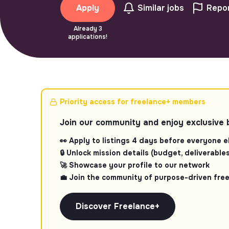
Apply
Similar jobs
Repor
Already 3
applications!
Priority access for freelance+ members
Join our community and enjoy exclusive 
👀 Apply to listings 4 days before everyone e
🔒 Unlock mission details (budget, deliverables.
🚀 Showcase your profile to our network
💼 Join the community of purpose-driven fre
Discover Freelance+