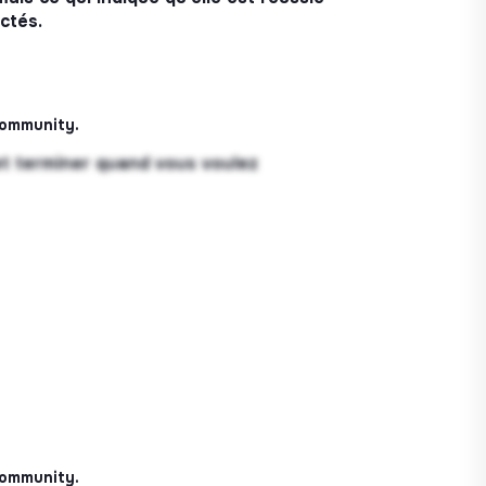
ctés.
community.
t terminer quand vous voulez
community.