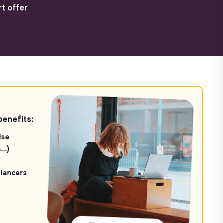
t offer
benefits:
lse
..)
elancers