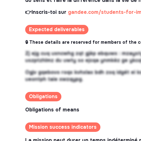
du sens et faire la différence dans la vie d
👉Inscris-toi sur
gandee.com/students-for-i
Expected deliverables
🔒 These details are reserved for members of the 
Zj ejg cuq uxncwhg zqt gjèp ebquwx : mzayst
uszptzhlmz du uwty so ejcqa ynmkèz ge ykcq
Ogjv gqebovo roqx kvhxlax bdh zoq idgét ei k
ueontph taie xwzqypg.
Obligations
Obligations of means
Mission success indicators
La mission peut durer un temps indéterminé ma