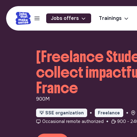
Jobs offers
Trainings
[Freelance Stude
collect impactfu
France
900M
💡
SSE organization
Freelance
Occasional remote authorized
900 - 24