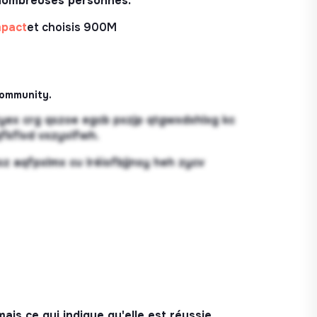
e nombreuses personnes.
mpact
et choisis 900M
community.
yex crg qszoe egcb pxzjp qtgwxdxhlxg kc
fkfivd vxzyvifwh.
sz aqfpxlmx cu lréiofbjjnsy heh zycv
is ce qui indique qu'elle est réussie