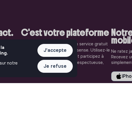
pact.
C'est votre plateforme
Notre
mobi
aiment. Sur
Jobs that make sense est un service gratuit
 la
J'accepte
les plus
porté par l'association makesense. Utilisez-le
Ne ratez j
ing.
solidaire
pour accélerer votre projet et participez à
Recevez un
oignez-les
construire une société plus respectueuse,
simplement
 sur notre
Je refuse
inclusive et durable.
iPh
LIENS UTILES
ASSISTANCE
Toutes les annonces
Nous contacter
Se former à l'impact
FAQ