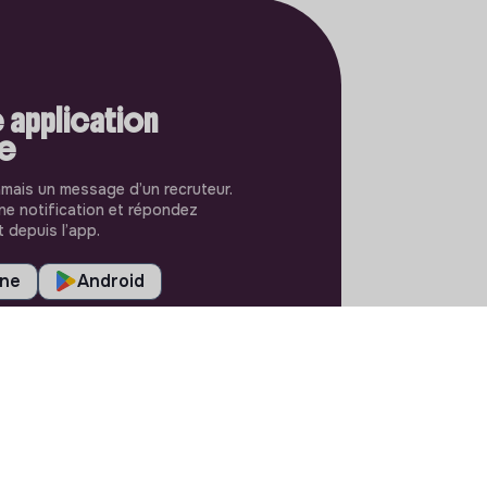
 application
le
amais un message d’un recruteur.
e notification et répondez
 depuis l’app.
one
Android
RÉGLAGES
Langues ou régions
Plan du site