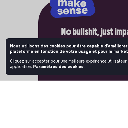
No bullshit, just im
Bienvenue là où l'impact compte vr
Nous utilisons des cookies pour être capable d'améliorer
Jobs that make sense, les acteurs 
plateforme en fonction de votre usage et pour le market
ambitieux de l'économie sociale et 
publient leurs offres d'emploi. Rej
Cliquez sur accepter pour une meilleure expérience utilisateur
et passez à l'action.
application.
Paramètres des cookies.
À PROPOS
La plateforme
Notre mission et notre