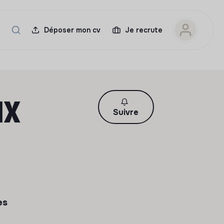
Déposer mon cv
Je recrute
ux
Suivre
es