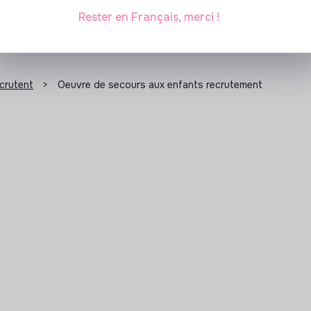
Rester en Français, merci !
ecrutent
>
Oeuvre de secours aux enfants recrutement