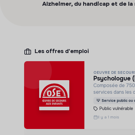
Alzheimer, du handicap et de la
Les offres d'emploi
OEUVRE DE SECOUR
psychologue 
Composée de 750 sa
services dans les 
de l'accompagneme
💡
Service public ou d
Public vulnérable
Il y a 1 mois