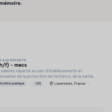
 mémoire.
S AUX ENFANTS
(h/f) - mecs
lariés répartis au sein d'établissements et
domaines de la protection de l'enfance, de la santé,
nt Alzheimer, du handicap et de la mémoire.
Laversines, France
’utilité publique
CDI