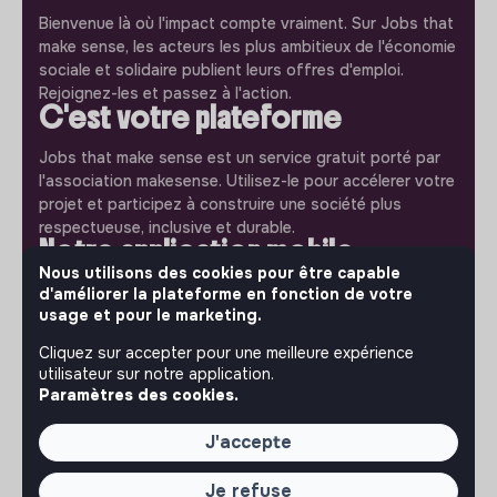
Bienvenue là où l'impact compte vraiment. Sur Jobs that
make sense, les acteurs les plus ambitieux de l'économie
sociale et solidaire publient leurs offres d'emploi.
Rejoignez-les et passez à l'action.
C'est votre plateforme
Jobs that make sense est un service gratuit porté par
l'association makesense. Utilisez-le pour accélerer votre
projet et participez à construire une société plus
respectueuse, inclusive et durable.
Notre application mobile
Nous utilisons des cookies pour être capable
Ne ratez jamais un message d’un recruteur. Recevez une
d'améliorer la plateforme en fonction de votre
notification et répondez simplement depuis l’app.
usage et pour le marketing.
Cliquez sur accepter pour une meilleure expérience
iPhone
Android
utilisateur sur notre application.
Paramètres des cookies.
J'accepte
À PROPOS
Je refuse