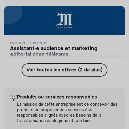
GROUPE LE MONDE
assistant·e audience et marketing
editorial chez télérama
Le Monde, Télérama, Courrier international, La Vie,
le Huff. Post, le Mde Diplomatique et l'Obs
Voir toutes les offres (2 de plus)
couvrent l'actualité internationale, éco, culturelle
💡
Produits ou services responsables
Stage
et politique.
Paris, France
Arts et culture
Il y a 3 mois
Produits ou services responsables
💡
La mission de cette entreprise est de concevoir des
produits ou proposer des services éco-
responsables alignés avec les besoins de la
transformation écologique et solidaire.