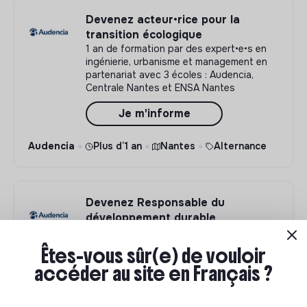
Devenez acteur•rice pour la
transition écologique
1 an de formation par des expert•e•s en
ingénierie, urbanisme et management en
partenariat avec 3 écoles : Audencia,
Centrale Nantes et ENSA Nantes
Je m'informe
Audencia
Plus d’1 an
Nantes
Alternance
Devenez Responsable du
développement durable
1 an pour s'orienter vers un métier clé de
la transformation des entreprises
Êtes-vous sûr(e) de vouloir
accéder au site en Français ?
Je m'informe
Audencia
Plus d’1 an
Nantes