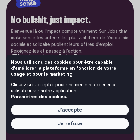
No bullshit, just impact.
Bienvenue là où l'impact compte vraiment. Sur Jobs that
make sense, les acteurs les plus ambitieux de l'économie
sociale et solidaire publient leurs offres d'emploi.
Rejoignez-les et passez à l'action.
C'est votre plateforme
Nous utilisons des cookies pour être capable
d'améliorer la plateforme en fonction de votre
Jobs that make sense est un service gratuit porté par
usage et pour le marketing.
l'association makesense. Utilisez-le pour accélerer votre
projet et participez à construire une société plus
Cliquez sur accepter pour une meilleure expérience
respectueuse, inclusive et durable.
utilisateur sur notre application.
Notre application mobile
Paramètres des cookies.
Ne ratez jamais un message d’un recruteur. Recevez une
J'accepte
notification et répondez simplement depuis l’app.
Je refuse
iPhone
Android