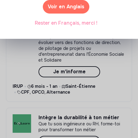
Voir en Anglais
Rester en Français, merci !
Devenez directeur·rice
d'organisations engagées
Deux parcours Bac+5 en alternance pour
évoluer vers des fonctions de direction,
de pilotage de projets ou
d'entrepreneuriat dans l'Économie Sociale
et Solidaire
Je m'informe
IRUP
6 mois - 1 an
Saint-Étienne
CPF, OPCO, Alternance
Intègre la durabilité à ton métier
Que tu sois ingénieur.e ou RH, forme-toi
pour transformer ton métier