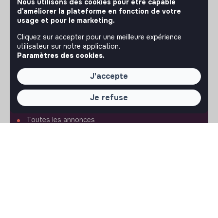
Nous utilisons des cookies pour être capable
d'améliorer la plateforme en fonction de votre
usage et pour le marketing.
À PROPOS
Cliquez sur accepter pour une meilleure expérience
utilisateur sur notre application.
La plateforme
Paramètres des cookies.
Notre mission et notre impact
L'association makesense
J'accepte
Proposition de partenariat
Je refuse
LIENS UTILES
Toutes les annonces
Se former à l'impact
Le media
Publier une annonce
Connexion
Créer un compte
Editer mon profil
Espace recruteur
Les fiches métiers
Offres d'emploi
Offres de stage