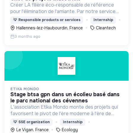
Créer LA filière éco-responsable de référence
pour l'élimination de l'amiante. Par notre service
innovant et breveté, nous évitons des milliers de
💡
Responsible products or services
Internship
tonnes d'enfouissement de déchets sous terre.
Hallennes-lez-Haubourdin, France
Cleantech
3 months ago
ETIKA MONDO
stage btsa gpn dans un écolieu basé dans
le parc national des cévennes
L'association Etika Mondo monte des projets qui
favorisent le pivot de l'ère moderne à l'ère de
l'écologie via le credo "incarner, enseigner, servir"
💡
SSE organization
Internship
Le Vigan, France
Ecology