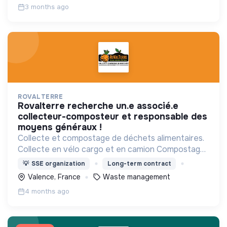
3 months ago
ROVALTERRE
rovalterre recherche un.e associé.e
collecteur-composteur et responsable des
moyens généraux !
Collecte et compostage de déchets alimentaires.
Collecte en vélo cargo et en camion Compostage
en bout de champ
💡
SSE organization
Long-term contract
Valence, France
Waste management
4 months ago