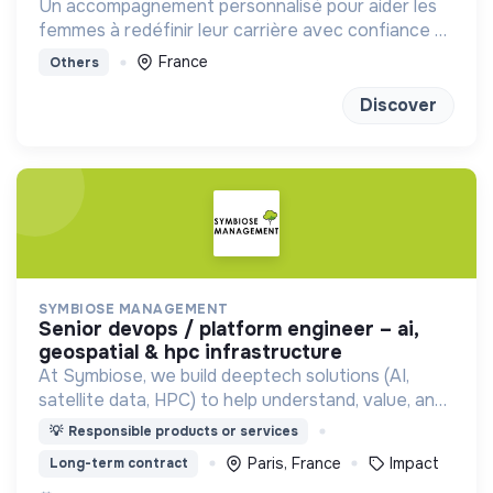
Un accompagnement personnalisé pour aider les
femmes à redéfinir leur carrière avec confiance et
clarté
France
Others
Discover
SYMBIOSE MANAGEMENT
senior devops / platform engineer – ai,
geospatial & hpc infrastructure
At Symbiose, we build deeptech solutions (AI,
satellite data, HPC) to help understand, value, and
protect forests, enabling better decisions for
💡
Responsible products or services
climate resilience and sustainable management 🌳
Paris, France
Impact
Long-term contract
🛰️