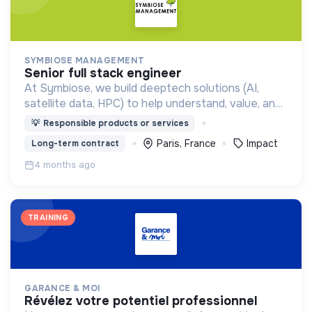
SYMBIOSE MANAGEMENT
senior full stack engineer
At Symbiose, we build deeptech solutions (AI,
satellite data, HPC) to help understand, value, and
protect forests, enabling better decisions for
💡
Responsible products or services
climate resilience and sustainable management 🌳
Paris, France
Impact
Long-term contract
🛰️
4 months ago
TRAINING
GARANCE & MOI
révélez votre potentiel professionnel