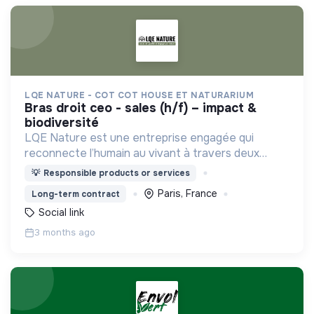
LQE NATURE - COT COT HOUSE ET NATURARIUM
bras droit ceo - sales (h/f) – impact &
biodiversité
LQE Nature est une entreprise engagée qui
reconnecte l’humain au vivant à travers deux
marques complémentaires : Cot Cot House (b2c)
💡
Responsible products or services
et Naturarium (b2b)
Paris, France
Long-term contract
Social link
3 months ago