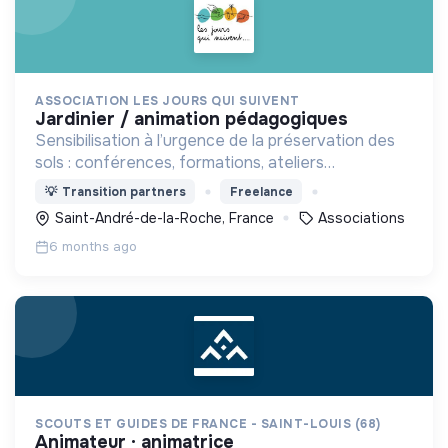
ASSOCIATION LES JOURS QUI SUIVENT
jardinier / animation pédagogiques
Sensibilisation à l’urgence de la préservation des
sols : conférences, formations, ateliers
pédagogiques, développement d’espaces
💡
Transition partners
Freelance
permacoles. Collecte, valorisation et distribution
Saint-André-de-la-Roche, France
Associations
de déchets verts.
6 months ago
SCOUTS ET GUIDES DE FRANCE - SAINT-LOUIS (68)
animateur · animatrice