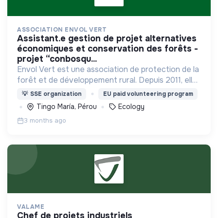
ASSOCIATION ENVOL VERT
assistant.e gestion de projet alternatives
économiques et conservation des forêts -
projet “conbosqu...
Envol Vert est une association de protection de la
forêt et de développement rural. Depuis 2011, elle
lutte pour la préservation de la forêt et de la
💡
SSE organization
EU paid volunteering program
biodiversité en Colombie au Pérou et en France
Tingo María, Pérou
Ecology
3 months ago
VALAME
chef de projets industriels