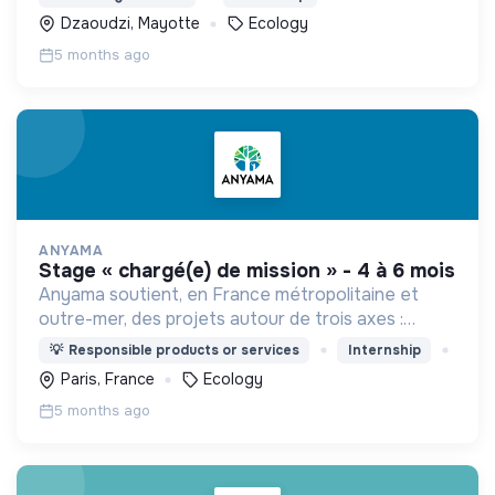
Dzaoudzi, Mayotte
Ecology
5 months ago
ANYAMA
stage « chargé(e) de mission » - 4 à 6 mois
Anyama soutient, en France métropolitaine et
outre-mer, des projets autour de trois axes :
protection et revitalisation des forêts,
💡
Responsible products or services
Internship
préservation et régénération de la biodiversité,
Paris, France
Ecology
soutien aux aidants
5 months ago