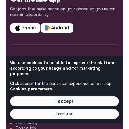
Get jobs that make sense on your phone so you never
miss an opportunity.
iPhone
Android
ABOUT
We use cookies to be able to improve the platform
according to your usage and for marketing
More about Jobs
purposes.
Our mission and impact
Makesense NGO
Click accept for the best user experience on our app.
Cookies parameters.
QUICK LINKS
I accept
All jobs
Train for impact
I refuse
Media
Community
Post a job