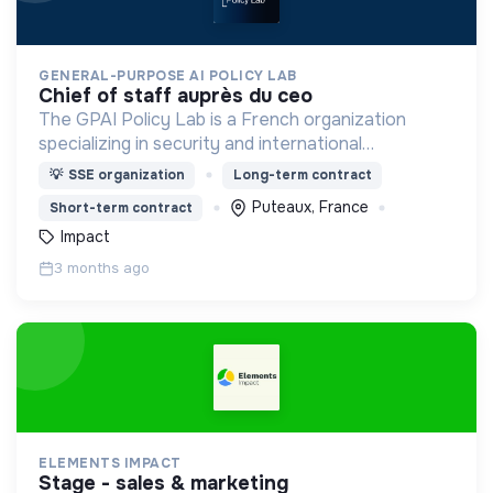
GENERAL-PURPOSE AI POLICY LAB
chief of staff auprès du ceo
The GPAI Policy Lab is a French organization
specializing in security and international
coordination issues raised by frontier general-
💡
SSE organization
Long-term contract
purpose AI models.
Puteaux, France
Short-term contract
Impact
3 months ago
ELEMENTS IMPACT
stage - sales & marketing