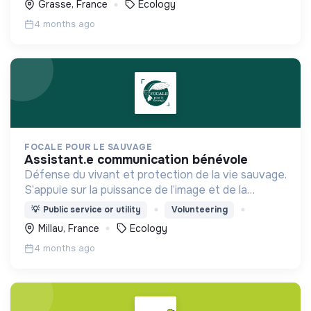
Grasse, France
Ecology
4 months ago
FOCALE POUR LE SAUVAGE
assistant.e communication bénévole
Défense du vivant et protection de la vie sauvage.
S’appuie sur la puissance de l’image et de la
création artistique pour sensibiliser le public à la
💡
Public service or utility
Volunteering
préservation des milieux naturels et des espèces.
Millau, France
Ecology
4 months ago