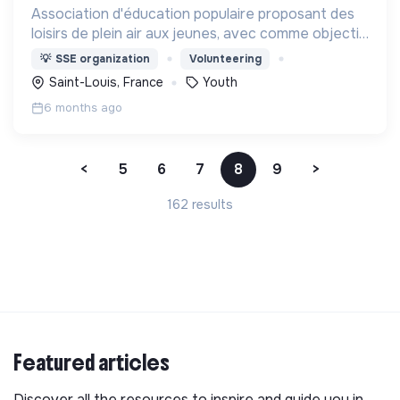
Association d'éducation populaire proposant des
loisirs de plein air aux jeunes, avec comme objectif
d'en faire des citoyens et citoyennes,
💡
SSE organization
Volunteering
heureux·ses, actifs·ves, utils·es et artisans·es de
Saint-Louis, France
Youth
paix.
6 months ago
<
5
6
7
8
9
>
162 results
Featured articles
Discover all the resources to inspire and guide you in