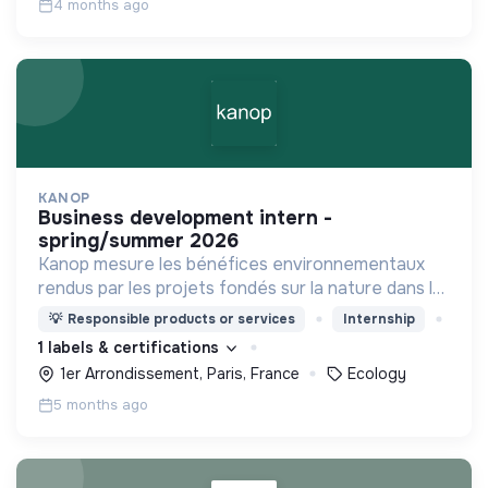
4 months ago
KANOP
business development intern -
spring/summer 2026
Kanop mesure les bénéfices environnementaux
rendus par les projets fondés sur la nature dans le
monde entier, à l’aide d’IA et d’images satellites.
💡
Responsible products or services
Internship
1 labels & certifications
1er Arrondissement, Paris, France
Ecology
5 months ago