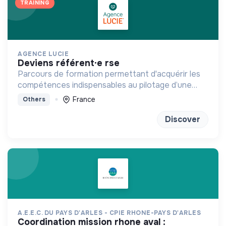
TRAINING
AGENCE LUCIE
deviens référent·e rse
Parcours de formation permettant d'acquérir les
compétences indispensables au pilotage d’une
stratégie RSE/RSO
France
Others
Discover
A.E.E.C. DU PAYS D'ARLES - CPIE RHONE-PAYS D'ARLES
coordination mission rhone aval :