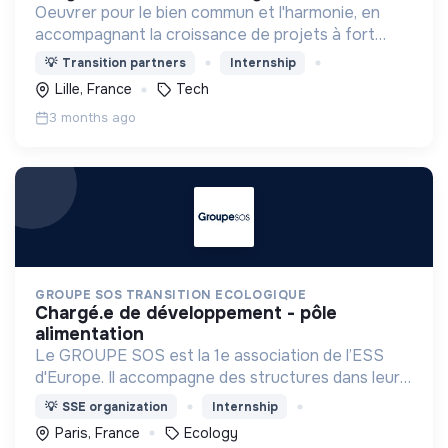
Oeuvrer pour le bien commun et l'harmonie, en
accompagnant la croissance de projets à fort
potentiel.
💡
Transition partners
Internship
Lille, France
Tech
3 months ago
GROUPE SOS TRANSITION ECOLOGIQUE
chargé.e de développement - pôle
alimentation
Le GROUPE SOS est la 1e association de l’ESS
d'Europe. Il accompagne des structures dans leur
développement pour décupler leur impacts
💡
SSE organization
Internship
sociaux, sociétaux, et environnementaux.
Paris, France
Ecology