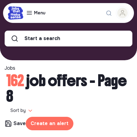
Menu
Start a search
Jobs
162
job offers - Page
8
Sort by
Save
Create an alert