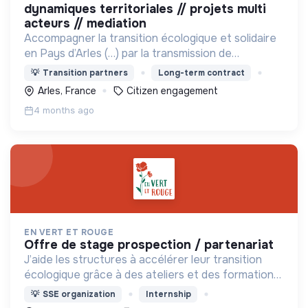
dynamiques territoriales // projets multi
acteurs // mediation
Accompagner la transition écologique et solidaire
en Pays d’Arles (…) par la transmission de
connaissances, le dialogue territorial et la
💡
Transition partners
Long-term contract
facilitation de l’action commune.
Arles, France
Citizen engagement
4 months ago
EN VERT ET ROUGE
offre de stage prospection / partenariat
J’aide les structures à accélérer leur transition
écologique grâce à des ateliers et des formations.
Mon objectif : rendre ces sujets accessibles pour
💡
SSE organization
Internship
mobiliser les équipes et créer un impact durable.