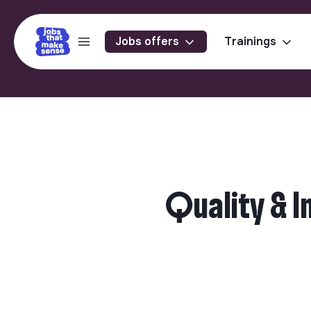
Jobs offers
Trainings
Quality & I