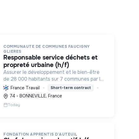
COMMUNAUTE DE COMMUNES FAUCIGNY
GLIERES
responsable service déchets et
propreté urbaine (h/f)
Assurer le développement et le bien-être
de 28 000 habitants sur 7 communes par la
gestion des services publics, l'économie,
France Travail
Short-term contract
l'environnement et la cohésion sociale, en
74 - BONNEVILLE, France
favorisant les transitions écolo...
Today
FONDATION APPRENTIS D'AUTEUIL