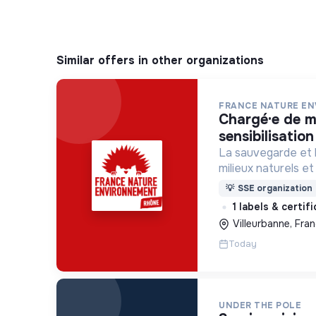
Similar offers in other organizations
FRANCE NATURE E
chargé·e de mission
sensibilisatio
La sauvegarde et 
milieux naturels e
peuplent, par l’exp
💡
SSE organization
que par la transmis
1 labels & certif
l’éducation des gé
Villeurbanne, Fra
Today
UNDER THE POLE