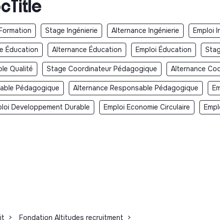
cTitle
Formation
Stage Ingénierie
Alternance Ingénierie
Emploi I
e Éducation
Alternance Éducation
Emploi Éducation
Stag
le Qualité
Stage Coordinateur Pédagogique
Alternance Co
able Pédagogique
Alternance Responsable Pédagogique
Em
loi Developpement Durable
Emploi Economie Circulaire
Empl
it
>
Fondation Altitudes recruitment
>