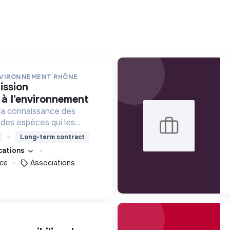
NVIRONNEMENT RHÔNE
n à l’environnement
la connaissance des
t des espèces qui les
ertise naturaliste ainsi
Long-term contract
sion à tous publics et
ications
nérations futures.
nce
Associations