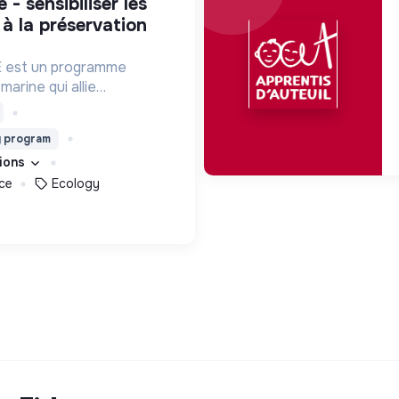
 à la préservation
est un programme
marine qui allie
ique, innovation et
service d'une meilleure
g program
réservation des océans.
tions
ce
Ecology