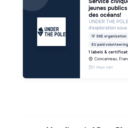
service civique - sensibiliser les
jeunes publics
des océans!
UNDER THE POLE 
d'exploration sous 
recherche scientif
💡
SSE organization
sensibilisation au 
EU paid volunteerin
connaissance et p
1 labels & certifica
Concarneau, Fran
3 days ago