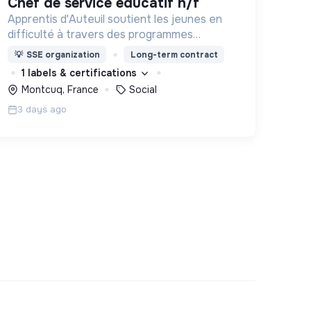
chef de service educatif h/f
Apprentis d'Auteuil soutient les jeunes en
difficulté à travers des programmes
d’accueil, d’éducation, de formation et
💡
SSE organization
Long-term contract
d’insertion pour leur permettre de devenir
1 labels & certifications
des hommes et des femmes debout.
Montcuq, France
Social
3 days ago