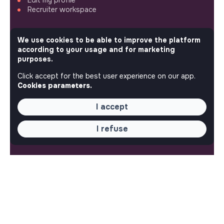
Recruiter workspace
ASSISTANCE
We use cookies to be able to improve the platform
according to your usage and for marketing
Contact us
purposes.
Frequently Asked Questions
Terms
Click accept for the best user experience on our app.
Cookies parameters.
SETTINGS
I accept
Languages or regions
Sitemap
I refuse
Cookies parameters
FOLLOW US