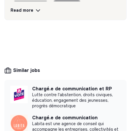
Discover
Follow
Read more
💡
SSE organization
This structure is based on a principle of
solidarity and social utility: its management is
democratic and participative, and its profit-
making potential is limited. It may be an
association, cooperative, foundation, mutual or
ESUS company.
Similar jobs
Chargé.e de communication et RP
Lutte contre l'abstention, droits civiques,
More information
éducation, engagement des jeunesses,
progrès démocratique
Website
Company
Chargé.e de communication
< 15 persons
Tech
Labita est une agence de conseil qui
accompagne les entreprises, collectivités et