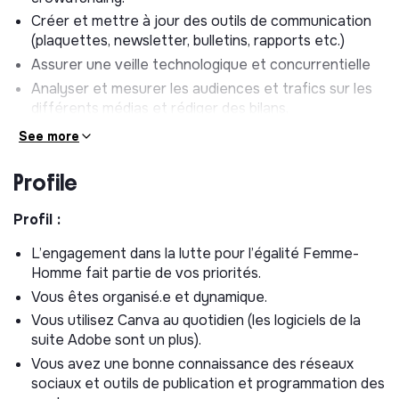
Créer et mettre à jour des outils de communication
(plaquettes, newsletter, bulletins, rapports etc.)
Assurer une veille technologique et concurrentielle
Analyser et mesurer les audiences et trafics sur les
différents médias et rédiger des bilans.
See more
* Question de présélection obligatoire :
D’après le logo et les informations que vous pouvez
Profile
trouver sur internet, proposez une idée de contenu
originale qui pourrait être utilisé sous plusieurs formats
Profil :
(article de blog, post réseau sociaux, image, vidéo…)
L’engagement dans la lutte pour l’égalité Femme-
décrivez rapidement le contenu et la stratégie sur les
Homme fait partie de vos priorités.
différents médias et les outils utilisés, illustrés par des
visuels cohérents avec la charte graphique du projet.
Vous êtes organisé.e et dynamique.
Vous utilisez Canva au quotidien (les logiciels de la
Document à ajouter en PDF à votre candidature.
suite Adobe sont un plus).
Vous avez une bonne connaissance des réseaux
sociaux et outils de publication et programmation des