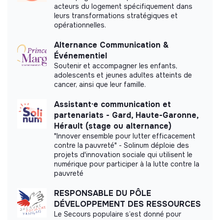
acteurs du logement spécifiquement dans
leurs transformations stratégiques et
opérationnelles.
Impact study
Alternance Communication &
TI3RS did not yet communicate its impact
Événementiel
measurement.
Soutenir et accompagner les enfants,
adolescents et jeunes adultes atteints de
cancer, ainsi que leur famille.
Assistant·e communication et
Labels and certifications
partenariats - Gard, Haute-Garonne,
Hérault (stage ou alternance)
This structure did not communicate to us the
"Innover ensemble pour lutter efficacement
labels or certifications that it was able to obtain.
contre la pauvreté" - Solinum déploie des
projets d'innovation sociale qui utilisent le
numérique pour participer à la lutte contre la
pauvreté
RESPONSABLE DU PÔLE
Documents
DÉVELOPPEMENT DES RESSOURCES
Le Secours populaire s’est donné pour
Did not yet add a transparency document.