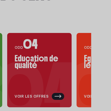
04
05
ODD
ODD
Éducation de
Égalité 
qualité
les sex
VOIR LES OFFRES
VOIR LES OF