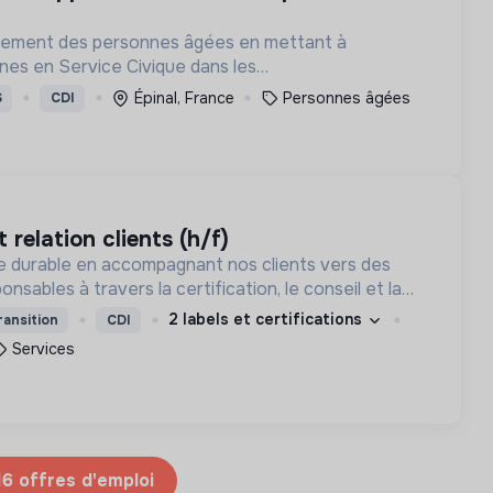
solement des personnes âgées en mettant à
unes en Service Civique dans les
ations concernées.
Épinal, France
Personnes âgées
S
CDI
t relation clients (h/f)
e durable en accompagnant nos clients vers des
onsables à travers la certification, le conseil et la
2 labels et certifications
ransition
CDI
Services
16 offres d'emploi