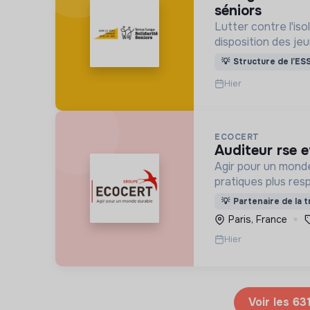
séniors
Lutter contre l'i
disposition des je
structures/associ
💡
Structure de l’ES
Hier
ECOCERT
auditeur rse e
Agir pour un mond
pratiques plus resp
formation.
💡
Partenaire de la t
Paris, France
Hier
Voir les 63