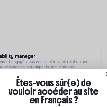
nability manager
ement engagé, nous vous mettons en relation avec
soucieuses de leurs impacts, afin d'œuvrer
utur souhaitable.
2 labels et certifications
tement
CDI
Êtes-vous sûr(e) de
Recrutement
vouloir accéder au site
en Français ?
RE