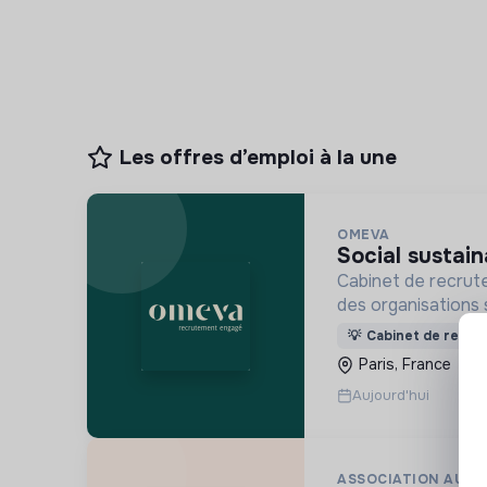
Les offres d’emploi à la une
OMEVA
social sustai
Cabinet de recrut
des organisations 
ensemble pour un f
💡
Cabinet de recru
Paris, France
Aujourd'hui
ASSOCIATION AURO