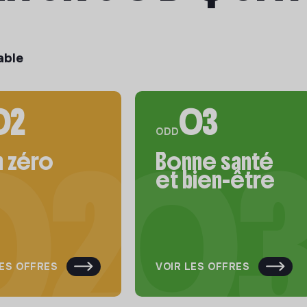
able
02
03
ODD
m zéro
Bonne santé
et bien-être
LES OFFRES
VOIR LES OFFRES