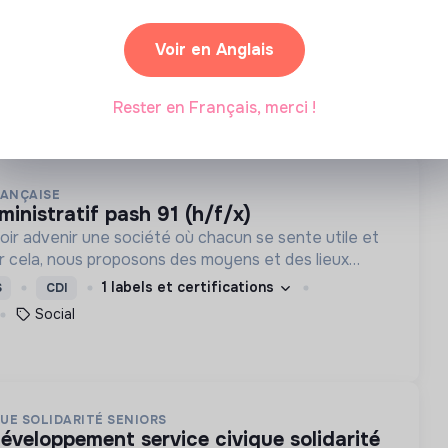
h/f
ore accueille et accompagne vers l’autonomie des
Voir en Anglais
tion de précarité ou d’exclusion via l’hébergement,
tion sociale et professionnelle.
Gagny, France
Associations
S
CDI
Rester en Français, merci !
RANÇAISE
ministratif pash 91 (h/f/x)
ir advenir une société où chacun se sente utile et
ur cela, nous proposons des moyens et des lieux
vants et adaptés à tous.
1 labels et certifications
S
CDI
Social
QUE SOLIDARITÉ SENIORS