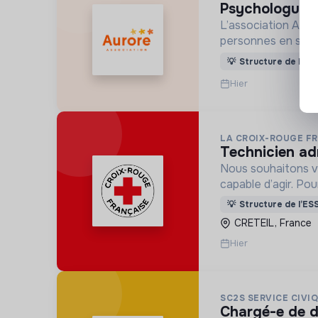
psychologue 
L’association Aur
personnes en situa
les soins et l’inser
💡
Structure de l’ES
Hier
LA CROIX-ROUGE F
technicien ad
Nous souhaitons vo
capable d’agir. Po
d’engagement inno
💡
Structure de l’ES
CRETEIL, France
Hier
SC2S SERVICE CIVI
chargé-e de développement service civique solidarité