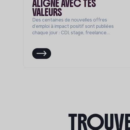
ALIGNÉ AVEC TES
VALEURS
Des centaines de nouvelles offres
d’emploi à impact positif sont publiées
chaque jour : CDI, stage, freelance…
TROUVE