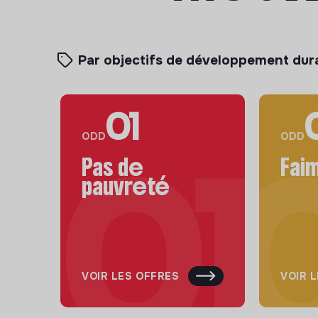
Par objectifs de développement dur
01
ODD
ODD
Pas de
Fai
pauvreté
VOIR LES OFFRES
VOIR 