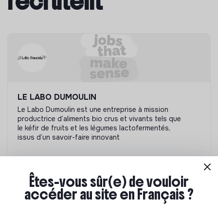
recrutent
LE LABO DUMOULIN
Le Labo Dumoulin est une entreprise à mission
productrice d’aliments bio crus et vivants tels que
le kéfir de fruits et les légumes lactofermentés,
issus d’un savoir-faire innovant
France
Non renseigné
0-15
Êtes-vous sûr(e) de vouloir
accéder au site en Français ?
En savoir plus
1 offre en cours