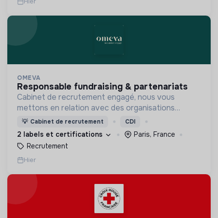
Hier
OMEVA
responsable fundraising & partenariats
Cabinet de recrutement engagé, nous vous
mettons en relation avec des organisations
soucieuses de leurs impacts, afin d'œuvrer
💡
Cabinet de recrutement
CDI
ensemble pour un futur souhaitable.
2 labels et certifications
Paris, France
Recrutement
Hier