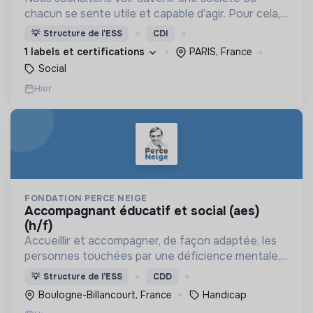
chacun se sente utile et capable d’agir. Pour cela,
nous proposons des moyens et des lieux
💡
Structure de l’ESS
CDI
d’engagement innovants et adaptés à tous.
1 labels et certifications
PARIS, France
Social
Hier
FONDATION PERCE NEIGE
accompagnant éducatif et social (aes)
(h/f)
Accueillir et accompagner, de façon adaptée, les
personnes touchées par une déficience mentale,
un handicap physique ou psychique
💡
Structure de l’ESS
CDD
Boulogne-Billancourt, France
Handicap