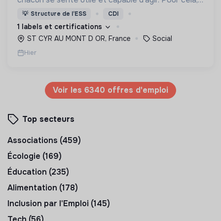
nous proposons des moyens et des lieux
💡
Structure de l’ESS
CDI
d’engagement innovants et adaptés à tous.
1 labels et certifications
ST CYR AU MONT D OR, France
Social
Hier
Voir les 6340 offres d'emploi
Top secteurs
Associations (459)
Écologie (169)
Éducation (235)
Alimentation (178)
Inclusion par l'Emploi (145)
Tech (56)