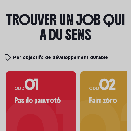
TROUVER UN JOB QUI
A DU SENS
Par objectifs de développement durable
01
02
ODD
ODD
Pas de pauvreté
Faim zéro