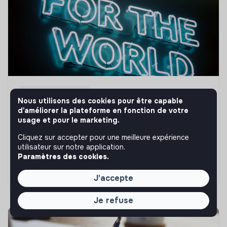
Guide reconversion
Nous utilisons des cookies pour être capable
Top 100 des métiers qui recrutent en 2024
d'améliorer la plateforme en fonction de votre
usage et pour le marketing.
Tu penses que le secteur de l'impact est totalement
Cliquez sur accepter pour une meilleure expérience
bouché ? Que neni ! On t'a préparé un petit guide des
utilisateur sur notre application.
métiers qui recrutent en 2024 pour t'engager pour une
Paramètres des cookies.
cause qui te tient à coeur.
Marianne Roussel
•
17 juin 2024
J'accepte
Je refuse