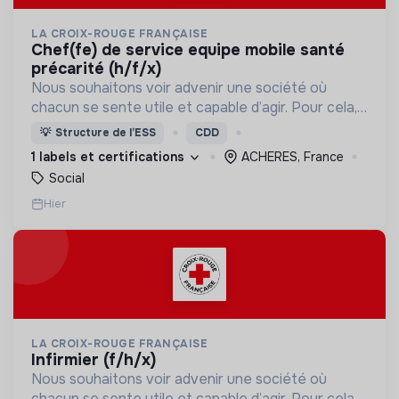
LA CROIX-ROUGE FRANÇAISE
chef(fe) de service equipe mobile santé
précarité (h/f/x)
Nous souhaitons voir advenir une société où
chacun se sente utile et capable d’agir. Pour cela,
nous proposons des moyens et des lieux
💡
Structure de l’ESS
CDD
d’engagement innovants et adaptés à tous.
1 labels et certifications
ACHERES, France
Social
Hier
LA CROIX-ROUGE FRANÇAISE
infirmier (f/h/x)
Nous souhaitons voir advenir une société où
chacun se sente utile et capable d’agir. Pour cela,