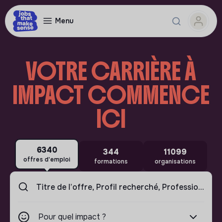
Menu
VOTRE CARRIÈRE À
IMPACT COMMENCE
ICI
6340
344
11099
offres d'emploi
formations
organisations
Pour quel impact ?