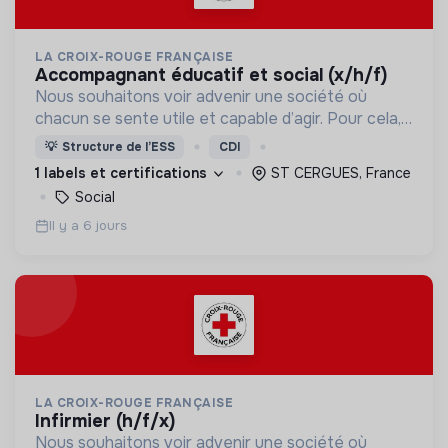
LA CROIX-ROUGE FRANÇAISE
accompagnant éducatif et social (x/h/f)
Nous souhaitons voir advenir une société où
chacun se sente utile et capable d’agir. Pour cela,
nous proposons des moyens et des lieux
💡
Structure de l’ESS
CDI
d’engagement innovants et adaptés à tous.
1 labels et certifications
ST CERGUES, France
Social
Il y a 6 jours
LA CROIX-ROUGE FRANÇAISE
infirmier (h/f/x)
Nous souhaitons voir advenir une société où