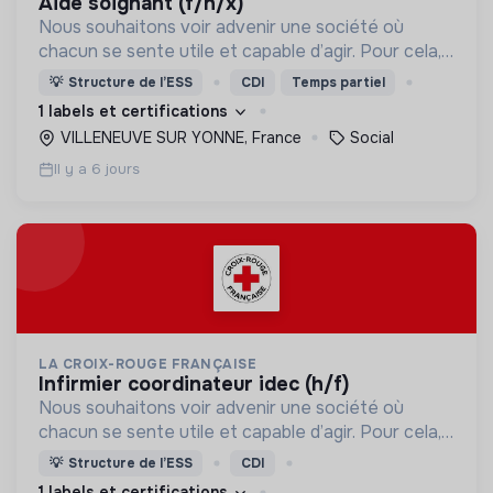
aide soignant (f/h/x)
Nous souhaitons voir advenir une société où
chacun se sente utile et capable d’agir. Pour cela,
nous proposons des moyens et des lieux
💡
Structure de l’ESS
CDI
Temps partiel
d’engagement innovants et adaptés à tous.
1 labels et certifications
VILLENEUVE SUR YONNE, France
Social
Il y a 6 jours
LA CROIX-ROUGE FRANÇAISE
infirmier coordinateur idec (h/f)
Nous souhaitons voir advenir une société où
chacun se sente utile et capable d’agir. Pour cela,
nous proposons des moyens et des lieux
💡
Structure de l’ESS
CDI
d’engagement innovants et adaptés à tous.
1 labels et certifications