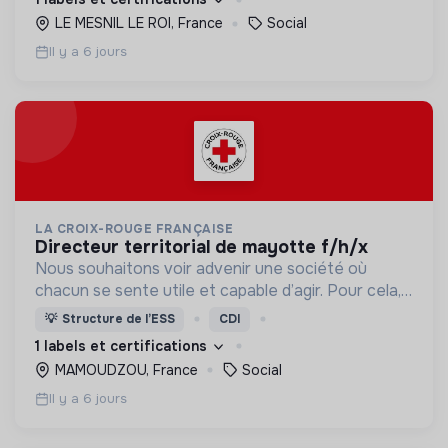
LE MESNIL LE ROI, France
Social
Il y a 6 jours
LA CROIX-ROUGE FRANÇAISE
directeur territorial de mayotte f/h/x
Nous souhaitons voir advenir une société où
chacun se sente utile et capable d’agir. Pour cela,
nous proposons des moyens et des lieux
💡
Structure de l’ESS
CDI
d’engagement innovants et adaptés à tous.
1 labels et certifications
MAMOUDZOU, France
Social
Il y a 6 jours