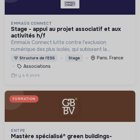
EMMAÜS CONNECT
stage - appui au projet associatif et aux
activités h/f
Emmaüs Connect lutte contre l'exclusion
numérique des plus isolés, qui subissent la
dématérialisation de la plupart des services du
Paris, France
💡
Structure de l’ESS
Stage
quotidien.
Associations
Il y a 6 jours
FORMATION
ENTPE
mastère spécialisé® green buildings-