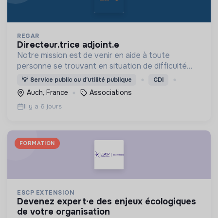
REGAR
directeur.trice adjoint.e
Notre mission est de venir en aide à toute
personne se trouvant en situation de difficulté
matérielle, en détresse psychique et plus
💡
Service public ou d’utilité publique
CDI
généralement en situation d’exclusion sociale ou
Auch, France
Associations
professionnelle.
Il y a 6 jours
FORMATION
ESCP EXTENSION
devenez expert·e des enjeux écologiques
de votre organisation