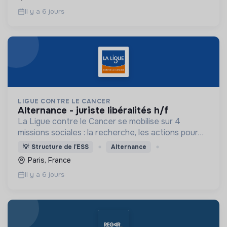
Il y a 6 jours
LIGUE CONTRE LE CANCER
alternance - juriste libéralités h/f
La Ligue contre le Cancer se mobilise sur 4
missions sociales : la recherche, les actions pour
les personnes malades, la prévention & promotion
💡
Structure de l’ESS
Alternance
du dépistage et l'étude & observatoire.
Paris, France
Il y a 6 jours