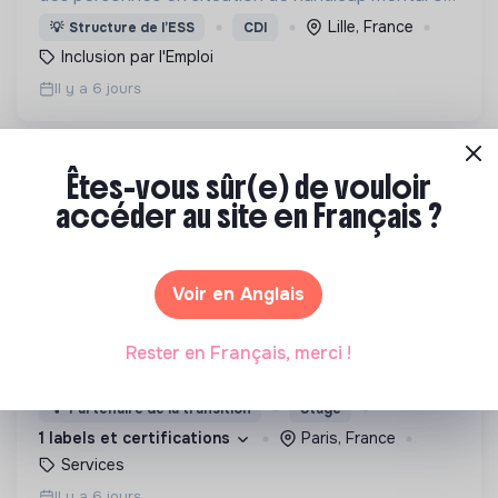
cognitif, Café joyeux poursuit sa croissance au
Lille, France
💡
Structure de l’ESS
CDI
service de l'inclusion avec déjà plusieurs cafés.
Inclusion par l'Emploi
Il y a 6 jours
Êtes-vous sûr(e) de vouloir
accéder au site en Français ?
LA RUCHE DÉVELOPPEMENT
Voir en Anglais
stage – chargé·e de gestion de site &
relation coworkers
Offrir les outils et le réseau à celles et ceux qui
Rester en Français, merci !
souhaitent entreprendre de manière responsable !
💡
Partenaire de la transition
Stage
1 labels et certifications
Paris, France
Services
Il y a 6 jours