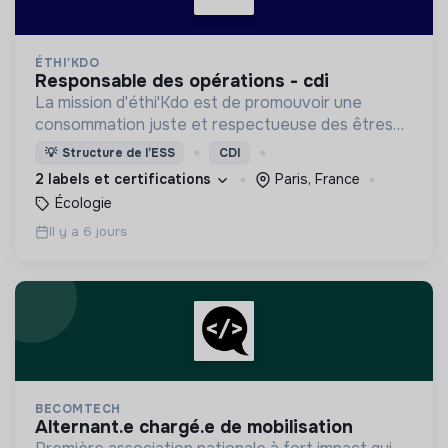
ÉTHI'KDO
responsable des opérations - cdi
La mission d'éthi'Kdo est de promouvoir une
consommation juste et respectueuse des êtres
vivants et de la planète
💡
Structure de l’ESS
CDI
2 labels et certifications
Paris, France
Écologie
Il y a 6 jours
BECOMTECH
alternant.e chargé.e de mobilisation