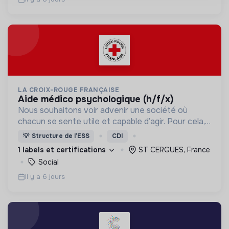
LA CROIX-ROUGE FRANÇAISE
aide médico psychologique (h/f/x)
Nous souhaitons voir advenir une société où
chacun se sente utile et capable d’agir. Pour cela,
nous proposons des moyens et des lieux
💡
Structure de l’ESS
CDI
d’engagement innovants et adaptés à tous.
1 labels et certifications
ST CERGUES, France
Social
Il y a 6 jours