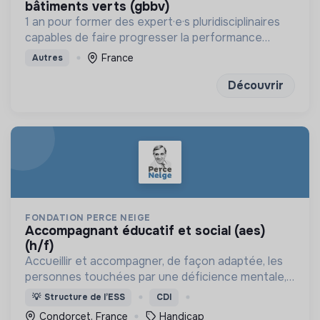
bâtiments verts (gbbv)
1 an pour former des expert·e·s pluridisciplinaires
capables de faire progresser la performance
globale des constructions
France
Autres
Découvrir
FONDATION PERCE NEIGE
accompagnant éducatif et social (aes)
(h/f)
Accueillir et accompagner, de façon adaptée, les
personnes touchées par une déficience mentale,
un handicap physique ou psychique
💡
Structure de l’ESS
CDI
Condorcet, France
Handicap