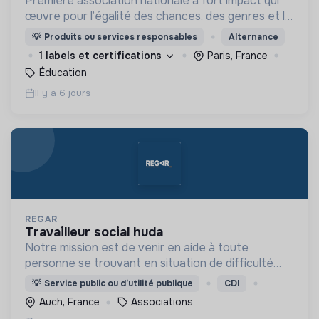
Première association nationale à fort impact qui
œuvre pour l’égalité des chances, des genres et la
mixité du numérique en initiant les filles et les
💡
Produits ou services responsables
Alternance
femmes de 14 à 25 ans aux métiers du digital.
1 labels et certifications
Paris, France
Éducation
Il y a 6 jours
REGAR
travailleur social huda
Notre mission est de venir en aide à toute
personne se trouvant en situation de difficulté
matérielle, en détresse psychique et plus
💡
Service public ou d’utilité publique
CDI
généralement en situation d’exclusion sociale ou
Auch, France
Associations
professionnelle.