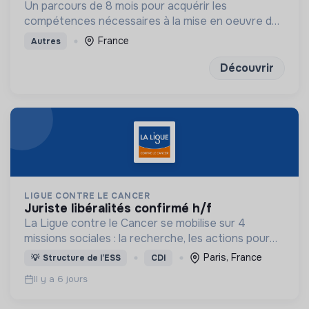
Un parcours de 8 mois pour acquérir les
compétences nécessaires à la mise en oeuvre de
la transition écologique et environnementale au
France
Autres
sein des organisations.
Découvrir
LIGUE CONTRE LE CANCER
juriste libéralités confirmé h/f
La Ligue contre le Cancer se mobilise sur 4
missions sociales : la recherche, les actions pour
les personnes malades, la prévention & promotion
Paris, France
💡
Structure de l’ESS
CDI
du dépistage et l'étude & observatoire.
Il y a 6 jours