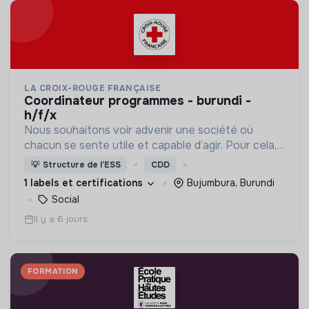
LA CROIX-ROUGE FRANÇAISE
coordinateur programmes - burundi -
h/f/x
Nous souhaitons voir advenir une société où
chacun se sente utile et capable d’agir. Pour cela,
nous proposons des moyens et des lieux
💡
Structure de l’ESS
CDD
d’engagement innovants et adaptés à tous.
1 labels et certifications
Bujumbura, Burundi
Social
Il y a 6 jours
FORMATION