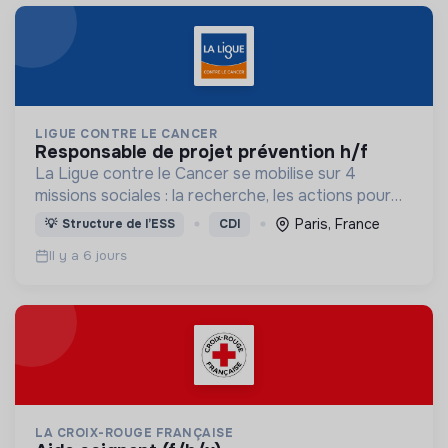
LIGUE CONTRE LE CANCER
responsable de projet prévention h/f
La Ligue contre le Cancer se mobilise sur 4
missions sociales : la recherche, les actions pour
les personnes malades, la prévention & promotion
Paris, France
💡
Structure de l’ESS
CDI
du dépistage et l'étude & observatoire.
Il y a 6 jours
LA CROIX-ROUGE FRANÇAISE