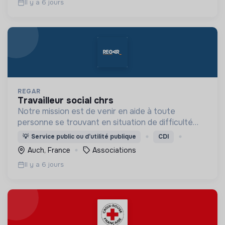
Il y a 6 jours
REGAR
travailleur social chrs
Notre mission est de venir en aide à toute
personne se trouvant en situation de difficulté
matérielle, en détresse psychique et plus
💡
Service public ou d’utilité publique
CDI
généralement en situation d’exclusion sociale ou
Auch, France
Associations
professionnelle.
Il y a 6 jours