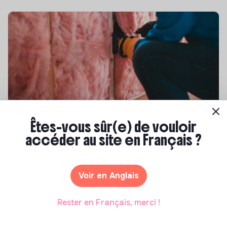
Compétences & formations
Êtes-vous sûr(e) de vouloir
Top 8 des formations en rénovation
accéder au site en Français ?
énergétique des bâtiments
Marianne Roussel
•
21 janvier 2025
Voir en Anglais
Rester en Français, merci !