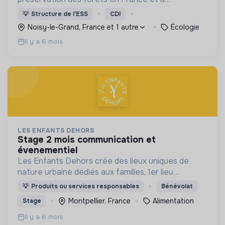
l’international, qui agit depuis 2005 sur les causes
💡
Structure de l’ESS
CDI
de la déforestation et de la dégradation des
Noisy-le-Grand, France et 1 autre
Écologie
forêts.
Il y a 6 mois
LES ENFANTS DEHORS
stage 2 mois communication et
évenementiel
Les Enfants Dehors crée des lieux uniques de
nature urbaine dédiés aux familles, 1er lieu
Montpellier 2023.
💡
Produits ou services responsables
Bénévolat
Montpellier, France
Alimentation
Stage
Il y a 6 mois