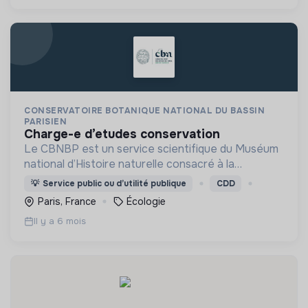
CONSERVATOIRE BOTANIQUE NATIONAL DU BASSIN
PARISIEN
charge-e d’etudes conservation
Le CBNBP est un service scientifique du Muséum
national d’Histoire naturelle consacré à la
connaissance et à la préservation de la
💡
Service public ou d’utilité publique
CDD
biodiversité végétale sur son territoire
Paris, France
Écologie
d’agrément.
Il y a 6 mois