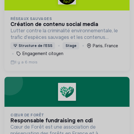
RÉSEAUX SAUVAGES
création de contenu social media
Lutter contre la criminalité environnementale, le
trafic d'espèces sauvages et les contenus
problématiques sur les réseaux sociaux.
Paris, France
💡
Structure de l’ESS
Stage
Engagement citoyen
Il y a 6 mois
CŒUR DE FORÊT
responsable fundraising en cdi
Cœur de Forêt est une association de
préservation des forêts en France et à