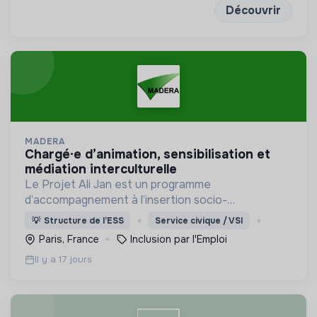
Découvrir
MADERA
chargé·e d’animation, sensibilisation et
médiation interculturelle
Le Projet Ali Jan est un programme
d’accompagnement à l’insertion socio-
professionnelle des personnes bénéficiaires de la
💡
Structure de l’ESS
Service civique / VSI
protection internationale (BPI) dans les territoires
Paris, France
Inclusion par l'Emploi
ruraux et périurbains.
Il y a 17 jours