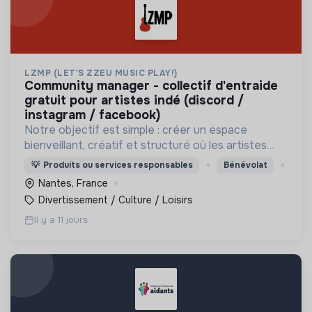
LZMP (LET'S ZZEU MUSIC PLAY!)
community manager - collectif d'entraide
gratuit pour artistes indé (discord /
instagram / facebook)
Notre objectif est simple : créer un espace
bienveillant, créatif et structuré où les artistes
peuvent progresser, échanger, collaborer et faire
💡
Produits ou services responsables
Bénévolat
rayonner leurs projets.
Nantes, France
Divertissement / Culture / Loisirs
Il y a 11 jours