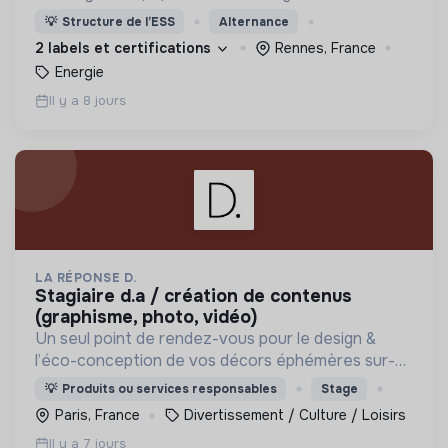
💡
Structure de l’ESS
Alternance
2 labels et certifications
Rennes, France
Energie
Il y a 8 jours
LA RÉPONSE D.
stagiaire d.a / création de contenus
(graphisme, photo, vidéo)
Un seul point de rendez-vous pour le design &
l’éco-conception de vos décors éphémères sur-
mesure. Réconcilions désirable et responsable !
💡
Produits ou services responsables
Stage
Paris, France
Divertissement / Culture / Loisirs
Il y a 7 jours