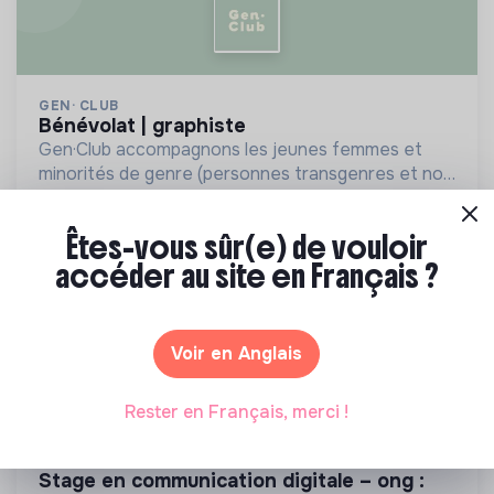
GEN· CLUB
bénévolat | graphiste
Gen·Club accompagnons les jeunes femmes et
minorités de genre (personnes transgenres et non
binaires), âgées entre 15 et 25 ans, dans leur
💡
Structure de l’ESS
Bénévolat
orientation et insertion professionnelle.
Paris, France
Éducation
Êtes-vous sûr(e) de vouloir
accéder au site en Français ?
Il y a 17 jours
Voir en Anglais
Rester en Français, merci !
OSI WILD ATTITUDE
stage en communication digitale – ong :