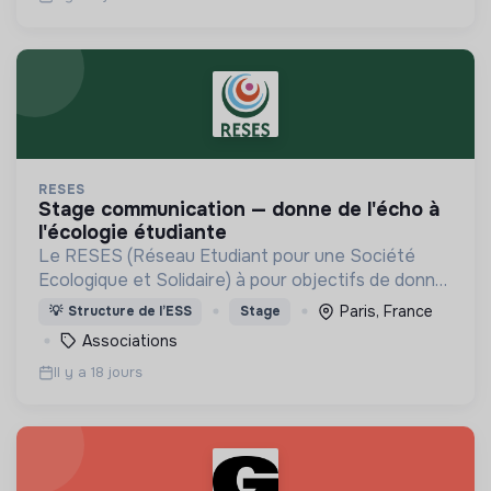
RESES
stage communication — donne de l'écho à
l'écologie étudiante
Le RESES (Réseau Etudiant pour une Société
Ecologique et Solidaire) à pour objectifs de donner
les clefs au monde étudiant pour en faire un
Paris, France
💡
Structure de l’ESS
Stage
accélérateur de transition !
Associations
Il y a 18 jours