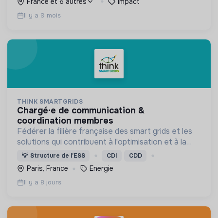
France et 6 autres
Impact
Il y a 9 mois
THINK SMARTGRIDS
chargé·e de communication &
coordination membres
Fédérer la filière française des smart grids et les
solutions qui contribuent à l'optimisation et à la
sécurité d’approvisionnement du système
💡
Structure de l’ESS
CDI
CDD
électrique, pour le bénéfice des consommateurs.
Paris, France
Energie
Il y a 8 jours