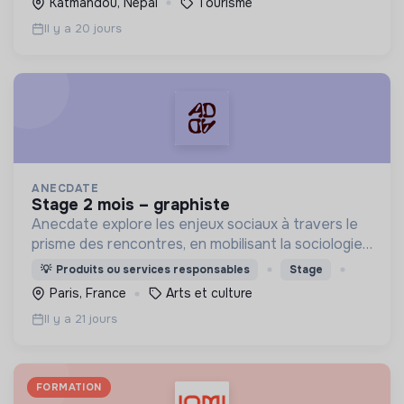
Katmandou, Népal
Tourisme
Il y a 20 jours
ANECDATE
stage 2 mois – graphiste
Anecdate explore les enjeux sociaux à travers le
prisme des rencontres, en mobilisant la sociologie
pour mieux comprendre nos relations – qu’elles
💡
Produits ou services responsables
Stage
soient intimes, professionnelles ou citoyennes.
Paris, France
Arts et culture
Il y a 21 jours
FORMATION