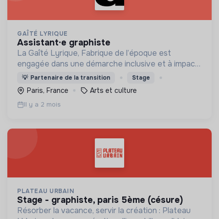
GAÎTÉ LYRIQUE
assistant·e graphiste
La Gaîté Lyrique, Fabrique de l’époque est
engagée dans une démarche inclusive et à impact :
nous invitons donc toute personne qui le souhaite
💡
Partenaire de la transition
Stage
à postuler à cette offre.
Paris, France
Arts et culture
Il y a 2 mois
PLATEAU URBAIN
stage - graphiste, paris 5ème (césure)
Résorber la vacance, servir la création : Plateau