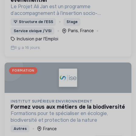
événementiel
Le Projet Ali Jan est un programme
d’accompagnement à l’insertion socio-
professionnelle des personnes bénéficiaires de la
💡
Structure de l’ESS
Stage
protection internationale (BPI) dans les territoires
Paris, France
Service civique / VSI
ruraux et périurbains.
Inclusion par l'Emploi
Il y a 16 jours
FORMATION
INSTITUT SUPÉRIEUR ENVIRONNEMENT
formez vous aux métiers de la biodiversité
Formations pour te spécialiser en écologie,
biodiversité et protection de la nature
France
Autres