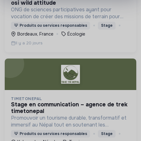
osi wild attitude
ONG de sciences participatives ayant pour
vocation de créer des missions de terrain pour
faire participer les citoyens à des projets sur le
💡
Produits ou services responsables
Stage
terrain
Bordeaux, France
Écologie
Il y a 20 jours
TIMETONEPAL
stage en communication – agence de trek
timetonepal
Promouvoir un tourisme durable, transformatif et
immersif au Népal tout en soutenant les
économies locales de façon responsable et
💡
Produits ou services responsables
Stage
éthique pour les locaux et les écosystèmes.