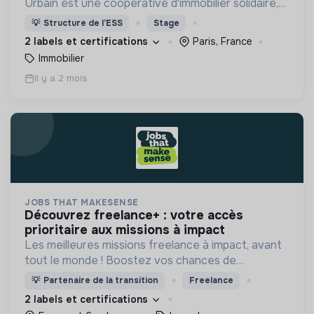
Urbain est une coopérative d'immobilier solidaire,
spécialisée dans le montage et la gestion
💡
Structure de l’ESS
Stage
d'occupations temporaires de bâtiments vacants
2 labels et certifications
Paris, France
Immobilier
Il y a 2 mois
JOBS THAT MAKESENSE
découvrez freelance+ : votre accès
prioritaire aux missions à impact
Les meilleures missions freelance à impact, avant
tout le monde ! Boostez vos chances de
décrocher des missions à fort impact en
💡
Partenaire de la transition
Freelance
rejoignant le plus grand réseau de structures
2 labels et certifications
engagées.