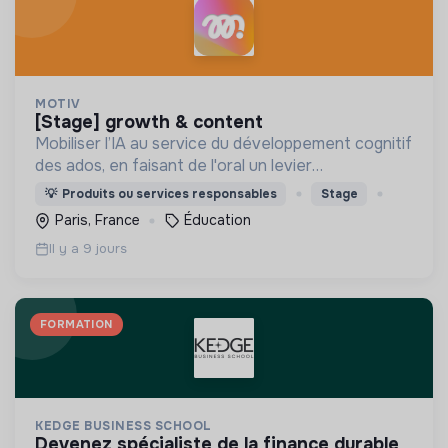
MOTIV
[stage] growth & content
Mobiliser l’IA au service du développement cognitif
des ados, en faisant de l'oral un levier
d'émancipation pour toute une génération !
💡
Produits ou services responsables
Stage
Paris, France
Éducation
Il y a 9 jours
FORMATION
KEDGE BUSINESS SCHOOL
devenez spécialiste de la finance durable