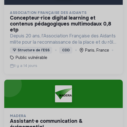
ASSOCIATION FRANÇAISE DES AIDANTS
concepteur·rice digital learning et
contenus pédagogiques multimodaux 0,8
etp
Depuis 20 ans, l'Association Française des Aidants
milite pour la reconnaissance de la place et du rôle
des proches aidants dans la société.
Paris, France
💡
Structure de l’ESS
CDD
Public vulnérable
Il y a 14 jours
MADERA
assistant·e communication &