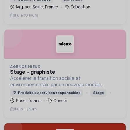
Ivry-sur-Seine, France
Éducation
Il y a 10 jours
AGENCE MIEUX
stage - graphiste
Accélérer la transition sociale et
environnementale par un nouveau modèle
d'agence engagée, experte, agile, créative et
💡
Produits ou services responsables
Stage
heureuse.
Paris, France
Conseil
Il y a 11 jours