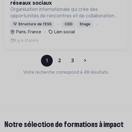
réseaux sociaux
Organisation internationale qui crée des
opportunités de rencontres et de collaboration
entre locaux et nouveaux arrivants (réfugiés,
💡
Structure de l’ESS
CDD
Stage
demandeurs d'asile...) 🙌
Paris, France
Lien social
Il y a 21 jours
1
2
3
>
Votre recherche correspond à 48 résultats.
Notre sélection de formations à impact