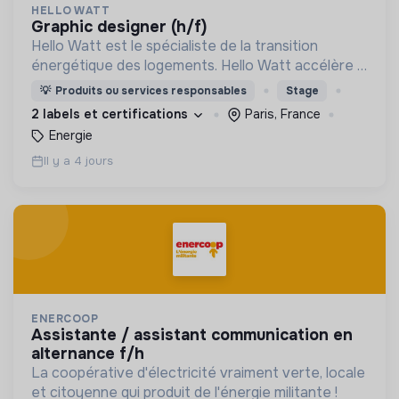
HELLO WATT
graphic designer (h/f)
Hello Watt est le spécialiste de la transition
énergétique des logements. Hello Watt accélère la
transition énergétique en la rendant plus simple,
💡
Produits ou services responsables
Stage
plus intelligente et plus accessible.
2 labels et certifications
Paris, France
Energie
Il y a 4 jours
ENERCOOP
assistante / assistant communication en
alternance f/h
La coopérative d'électricité vraiment verte, locale
et citoyenne qui produit de l'énergie militante !