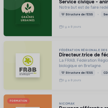
service civique - an
Notre but est de faire redéc
💡
Structure de l’ESS
Ser
Il y a 8 jours
FÉDÉRATION RÉGIONALE DES
directeur.trice de 
La FRAB, Fédération Région
biologique en Bretagne.
💡
Structure de l’ESS
CD
Il y a 8 jours
FORMATION
NICOMAK