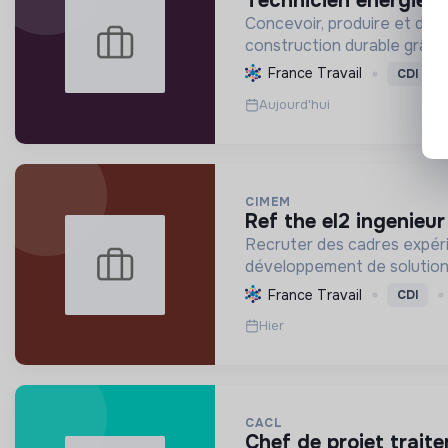
technicien energies 
Concevoir, produire et distr
construction durable grâce à
France Travail
CDI
Aujourd'hui
CIMEM
ref the el2 ingenieu
Recruter des cadres expérim
développement de solutions
France Travail
CDI
Hier
CACL
chef de projet trait