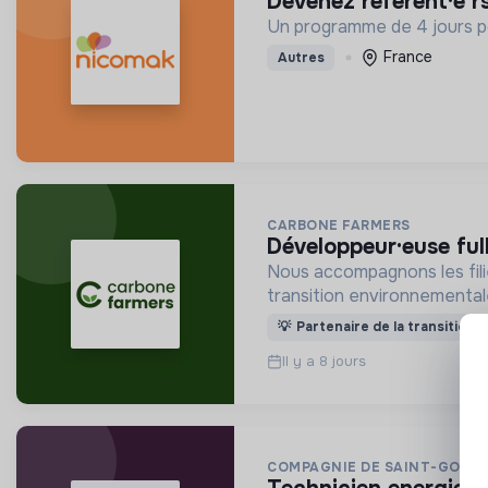
devenez référent·e r
Un programme de 4 jours po
France
Autres
CARBONE FARMERS
développeur·euse ful
Nous accompagnons les filiè
transition environnemental
💡
Partenaire de la transition
Il y a 8 jours
COMPAGNIE DE SAINT-GOBAI