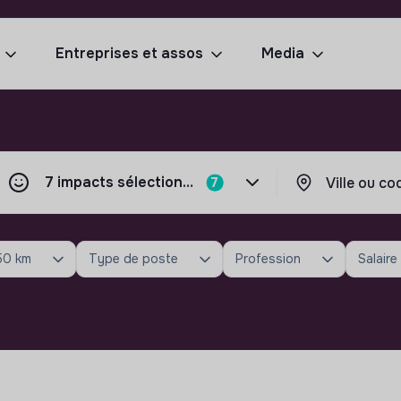
Entreprises et assos
Media
7 impacts sélectionnés
7
50 km
Type de poste
Profession
Salaire