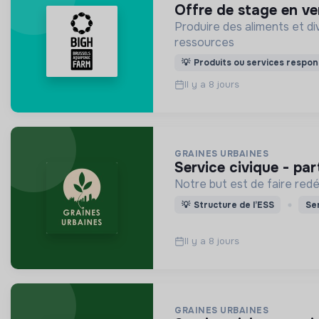
offre de stage en v
Produire des aliments et d
ressources
💡
Produits ou services respon
Il y a 8 jours
GRAINES URBAINES
service civique - p
Notre but est de faire redéc
💡
Structure de l’ESS
Ser
Il y a 8 jours
GRAINES URBAINES