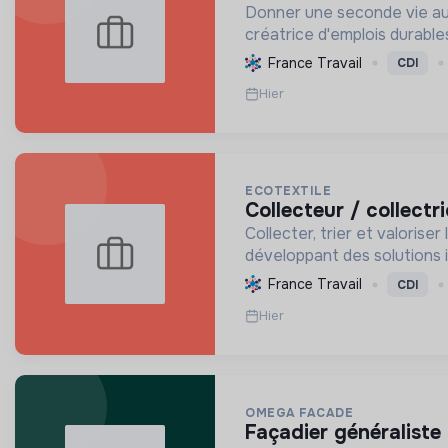
Donner une seconde vie aux 
créatrice d'emplois durable
France Travail
CDI
Hier
ECOTEXTILE
collecteur / collect
Collecter, trier et valorise
développant des solutions 
France Travail
CDI
Hier
OMEGA FACADE
façadier généraliste 