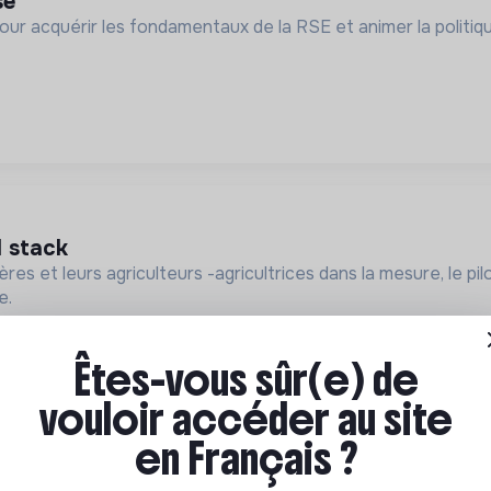
se
ur acquérir les fondamentaux de la RSE et animer la politiq
l stack
res et leurs agriculteurs -agricultrices dans la mesure, le pi
e.
Paris, France
Foodtech / Agroalimentaire
CDI
Êtes-vous sûr(e) de
vouloir accéder au site
en Français ?
N