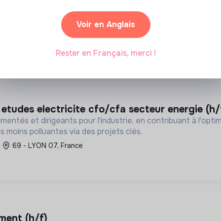
(h/f)
ibuer des matériaux et services pour la construction et l'indus
 la décarbonation, l'économie circula...
Voir en Anglais
54 - Foug, France
Rester en Français, merci !
r etudes electricite cfo/cfa secteur energie (h/
entés et dirigeants pour l'industrie, en contribuant à l'opti
 moins polluantes via des projets clés.
69 - LYON 07, France
ement (h/f)