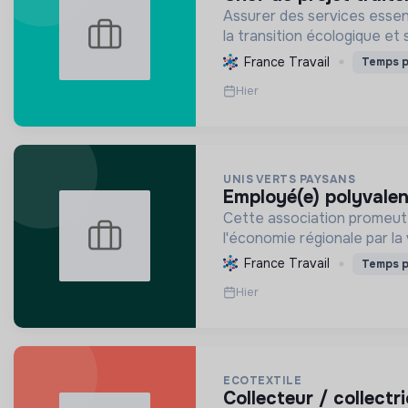
Assurer des services essen
la transition écologique et 
France Travail
Temps p
Hier
UNIS VERTS PAYSANS
employé(e) polyvalen
Cette association promeut u
l'économie régionale par la 
France Travail
Temps p
Hier
ECOTEXTILE
collecteur / collect