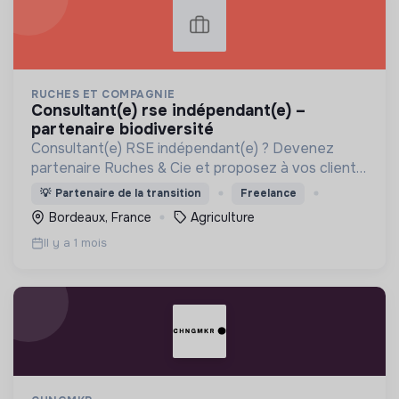
RUCHES ET COMPAGNIE
consultant(e) rse indépendant(e) –
partenaire biodiversité
Consultant(e) RSE indépendant(e) ? Devenez
partenaire Ruches & Cie et proposez à vos clients
des solutions concrètes de biodiversité et
💡
Partenaire de la transition
Freelance
d'engagement des collaborateurs.
Bordeaux, France
Agriculture
Il y a 1 mois