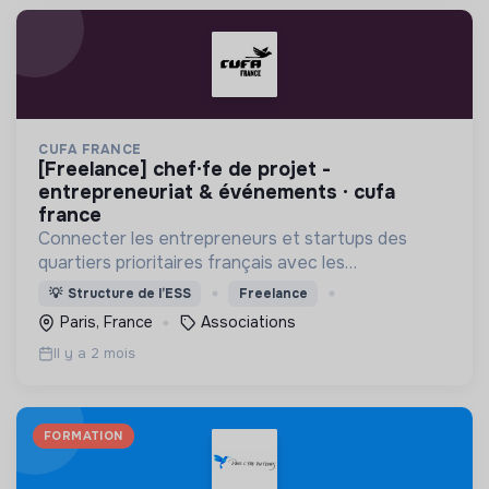
CUFA FRANCE
[freelance] chef·fe de projet -
entrepreneuriat & événements · cufa
france
Connecter les entrepreneurs et startups des
quartiers prioritaires français avec les
investisseurs, VCs ,incubateurs, business angels,
💡
Structure de l’ESS
Freelance
mentors, ..
Paris, France
Associations
Il y a 2 mois
FORMATION