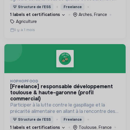
juste.
💡
Structure de l’ESS
Freelance
1 labels et certifications
Arches, France
Agriculture
Il y a 1 mois
HOPHOPFOOD
[freelance] responsable développement
toulouse & haute-garonne (profil
commercial)
Participer à la lutte contre le gaspillage et la
précarité alimentaire en allant à la rencontre des
commerçants pour leur proposer la solution
💡
Structure de l’ESS
Freelance
antigaspi solidaire mise en place par HopHopFood.
1 labels et certifications
Toulouse, France