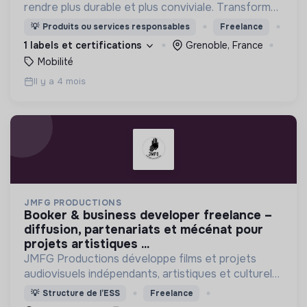
rendre plus durable et plus conviviale. Transformer
les sièges vides dans les voitures individuelles en
💡
Produits ou services responsables
Freelance
de véritables réseaux de transport collectifs.
1 labels et certifications
Grenoble, France
Mobilité
Il y a 4 mois
JMFG PRODUCTIONS
booker & business developer freelance –
diffusion, partenariats et mécénat pour
projets artistiques ...
JMFG Productions développe films et projets
audiovisuels indépendants, artistiques et culturels.
Engagée dans l’ESS, elle soutient la création, la
💡
Structure de l’ESS
Freelance
culture et des projets porteurs de sens.