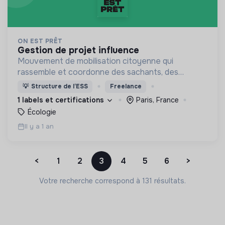
ON EST PRÊT
gestion de projet influence
Mouvement de mobilisation citoyenne qui
rassemble et coordonne des sachants, des
artistes, des faiseurs pour sensibiliser et faire
💡
Structure de l’ESS
Freelance
passer à l'action massivement.
1 labels et certifications
Paris, France
Écologie
Il y a 1 an
<
1
2
3
4
5
6
>
Votre recherche correspond à 131 résultats.