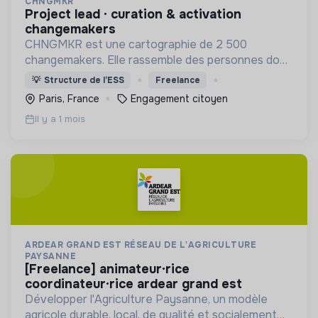
CHNGMKR
project lead · curation & activation
changemakers
CHNGMKR est une cartographie de 2 500
changemakers. Elle rassemble des personnes dont
les parcours peuvent inspirer, orienter et aider à
💡
Structure de l’ESS
Freelance
agir, puis les qualifie grâce à une communauté de
Paris, France
Engagement citoyen
curateurs.
Il y a 1 mois
ARDEAR GRAND EST RÉSEAU DE L'AGRICULTURE
PAYSANNE
[freelance] animateur·rice
coordinateur·rice ardear grand est
Développer l'Agriculture Paysanne, un modèle
agricole durable, local, de qualité et socialement