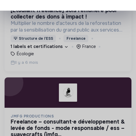
900M
[etudiant freelance] sois rémunéré pour
collecter des dons à impact !
Multiplier le nombre d'acteurs de la reforestation
par la sensibilisation du grand public aux services
vitaux rendus par les forêts et formation et
💡
Structure de l’ESS
Freelance
accompagnement gratuit aux méthodes de
1 labels et certifications
France
reforestation
Écologie
Il y a 6 mois
JMFG PRODUCTIONS
freelance – consultant·e développement &
levée de fonds - mode responsable / ess –
suavecrafts (jmfg...