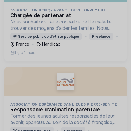
ASSOCIATION KCNQ2 FRANCE DÉVELOPPEMENT
chargée de partenariat
Nous souhaitons faire connaître cette maladie,
trouver des moyens d’aider les familles. Nous
avons ouvert une structure éducative afin
💡
Service public ou d’utilité publique
Freelance
d'accueillir des enfants avec des troubles du
France
Handicap
neurodéveloppement.
Il y a 1 mois
ASSOCIATION ESPÉRANCE BANLIEUES PIERRE-BÉNITE
responsable d'animation parentale
Former des jeunes adultes responsables de leur
avenir, épanouis au sein de la société française,
ayant connaissance de sa culture et de ses codes.
💡
Structure de l’ESS
Freelance