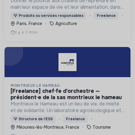
Donner le pouvoir aux citadins de reprendre en
main leur espace de vie et leur alimentation, dans
les villes du 21ème siècle 🌱
💡
Produits ou services responsables
Freelance
Paris, France
Agriculture
Il y a 2 mois
MONTRIEUX LE HAMEAU
[freelance] chef·fe d'orchestre —
président·e de la sas montrieux le hameau
Montrieux le Hameau est un lieu de vie, de mixité
et de solidarité. Un laboratoire agroécologique et
social d’où émergent de nouvelles manières de
💡
Structure de l’ESS
Freelance
faire, d’être et de penser ensemble.
Méounes-lès-Montrieux, France
Tourisme