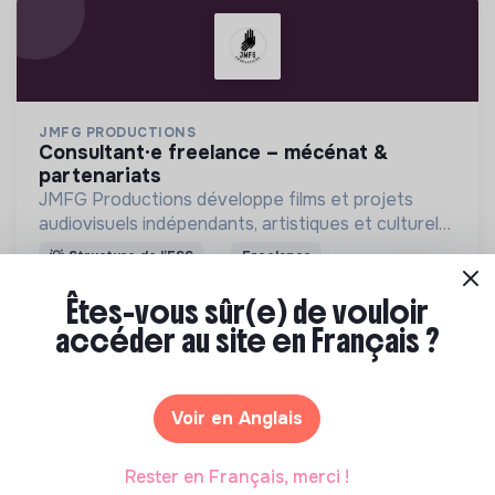
JMFG PRODUCTIONS
consultant·e freelance – mécénat &
partenariats
JMFG Productions développe films et projets
audiovisuels indépendants, artistiques et culturels.
Engagée dans l’ESS, elle soutient la création, la
💡
Structure de l’ESS
Freelance
culture et des projets porteurs de sens.
Paris, France
Arts et culture
Êtes-vous sûr(e) de vouloir
Il y a 6 mois
accéder au site en Français ?
Voir en Anglais
Rester en Français, merci !