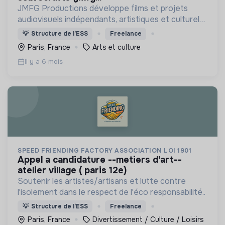
JMFG Productions développe films et projets
audiovisuels indépendants, artistiques et culturels.
Engagée dans l’ESS, elle soutient la création, la
💡
Structure de l’ESS
Freelance
culture et des projets porteurs de sens.
Paris, France
Arts et culture
Il y a 6 mois
SPEED FRIENDING FACTORY ASSOCIATION LOI 1901
appel a candidature --metiers d'art--
atelier village ( paris 12e)
Soutenir les artistes/artisans et lutte contre
l'isolement dans le respect de l'éco responsabilité..
💡
Structure de l’ESS
Freelance
Paris, France
Divertissement / Culture / Loisirs