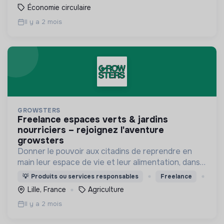
Économie circulaire
Il y a 2 mois
GROWSTERS
freelance espaces verts & jardins
nourriciers – rejoignez l'aventure
growsters
Donner le pouvoir aux citadins de reprendre en
main leur espace de vie et leur alimentation, dans
les villes du 21ème siècle 🌱
💡
Produits ou services responsables
Freelance
Lille, France
Agriculture
Il y a 2 mois