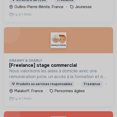
Oullins-Pierre-Bénite, France
Jeunesse
Il y a 1 mois
GRANNY & CHARLY
[freelance] stage commercial
Nous valorisons les aides à domicile avec une
rémunération juste, un accès à la formation et des
offres adaptées à leur emploi du temps.
💡
Produits ou services responsables
Freelance
Malakoff, France
Personnes âgées
Il y a 1 mois