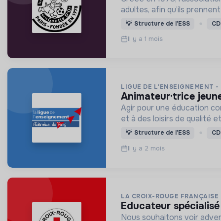
adultes, afin qu’ils prennen
💡
Structure de l’ESS
CD
Il y a 1 mois
LIGUE DE L'ENSEIGNEMENT -
animateur·trice jeun
Agir pour une éducation com
💡
Structure de l’ESS
CD
Il y a 2 mois
LA CROIX-ROUGE FRANÇAISE
educateur spécialisé
Nous souhaitons voir adven