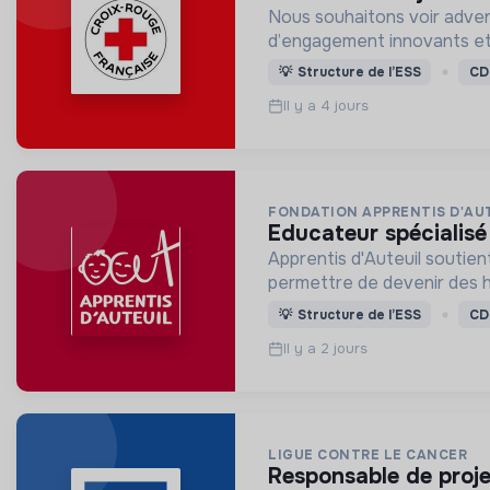
Nous souhaitons voir adven
d’engagement innovants et
💡
Structure de l’ESS
CD
Il y a 4 jours
FONDATION APPRENTIS D'AU
educateur spécialisé
Apprentis d'Auteuil soutien
permettre de devenir des
💡
Structure de l’ESS
CD
Il y a 2 jours
LIGUE CONTRE LE CANCER
responsable de proj