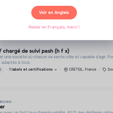
ir une société où chacun se sente utile et capable d’agir. P
 adaptés à tous.
Voir en Anglais
1 labels et certifications
CRETEIL, France
Soc
I
Rester en Français, merci !
/ chargé de suivi pash (h f x)
ir une société où chacun se sente utile et capable d’agir. P
 adaptés à tous.
1 labels et certifications
CRETEIL, France
Soc
I
SBOURG
ler
te avec un fort taux d'employabilité : 83 % des diplômés obt