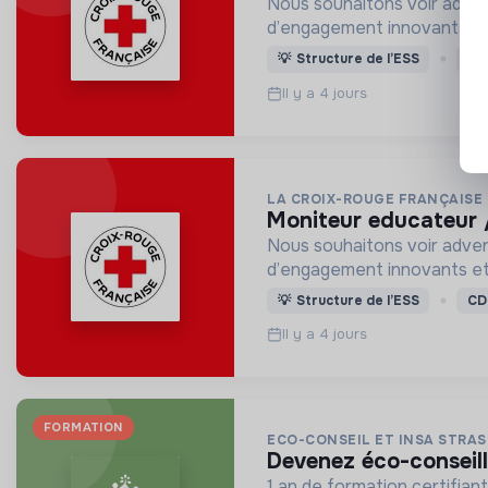
Nous souhaitons voir adven
d’engagement innovants et
💡
Structure de l’ESS
CD
Il y a 4 jours
LA CROIX-ROUGE FRANÇAISE
moniteur educateur 
Nous souhaitons voir adven
d’engagement innovants et
💡
Structure de l’ESS
CD
Il y a 4 jours
FORMATION
ECO-CONSEIL ET INSA STRA
devenez éco-conseil
1 an de formation certifian