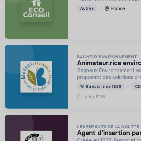
France
Autres
BAGNEUX ENVIRONNEMENT
animateur.rice envi
Bagneux Environnement est 
proposant des solutions pr
💡
Structure de l’ESS
CD
Il y a 2 mois
LES ENFANTS DE LA GOUTTE 
agent d’insertion pa
Créée en 1978, l’associati