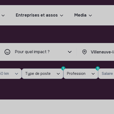
Entreprises et assos
Media
Pour quel impact ?
1
3
50 km
Type de poste
Profession
Salaire