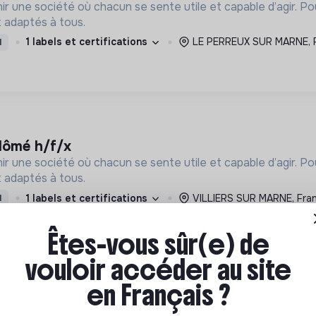
ir une société où chacun se sente utile et capable d’agir. P
 adaptés à tous.
1 labels et certifications
LE PERREUX SUR MARNE, 
I
iplômé h/f/x
ir une société où chacun se sente utile et capable d’agir. P
 adaptés à tous.
1 labels et certifications
VILLIERS SUR MARNE, Fra
I
Êtes-vous sûr(e) de
vouloir accéder au site
en Français ?
pôle psycho social, handicap et dépendance à la