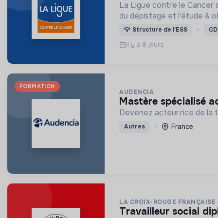
La Ligue contre le Cancer s
du dépistage et l'étude & o
💡
Structure de l’ESS
CD
Il y a 8 jours
FORMATION
AUDENCIA
mastère spécialisé 
Devenez acteur.rice de la 
France
Autres
LA CROIX-ROUGE FRANÇAISE
travailleur social d