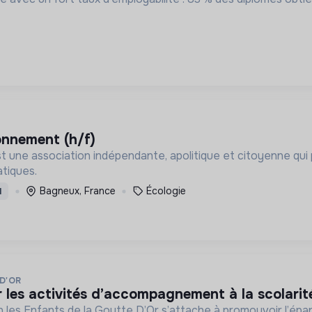
ronnement (h/f)
une association indépendante, apolitique et citoyenne qui p
atiques.
Bagneux, France
Écologie
I
D'OR
r les activités d’accompagnement à la scolarité 
on les Enfants de la Goutte D’Or s’attache à promouvoir l’ép