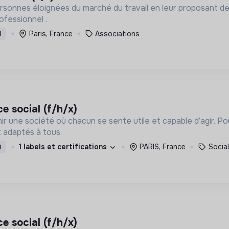
sonnes éloignées du marché du travail en leur proposant des
fessionnel .
Paris, France
Associations
I
ce social (f/h/x)
ir une société où chacun se sente utile et capable d’agir. P
 adaptés à tous.
1 labels et certifications
PARIS, France
Social
I
ce social (f/h/x)