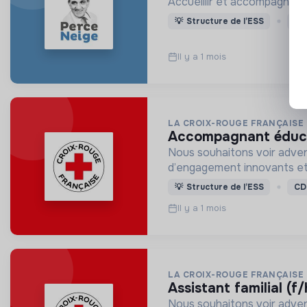
Accueillir et accompagner,
💡
Structure de l’ESS
CD
Il y a 1 mois
LA CROIX-ROUGE FRANÇAISE
accompagnant éducat
Nous souhaitons voir adven
d’engagement innovants et
💡
Structure de l’ESS
CD
Il y a 1 mois
LA CROIX-ROUGE FRANÇAISE
assistant familial (f
Nous souhaitons voir adven