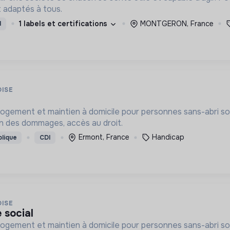
 adaptés à tous.
1 labels et certifications
MONTGERON, France
I
OISE
gement et maintien à domicile pour personnes sans-abri so
n des dommages, accès au droit.
Ermont, France
Handicap
blique
CDI
OISE
e social
gement et maintien à domicile pour personnes sans-abri so