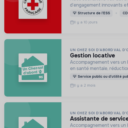
d’engagement innovants et
💡
Structure de l’ESS
CD
Il y a 10 jours
UN CHEZ SOI D'ABORD VAL D'
gestion locative
Accompagnement vers un lo
en santé mentale, réductio
💡
Service public ou d’utilité pu
Il y a 2 mois
UN CHEZ SOI D'ABORD VAL D'
assistante de servic
Accompagnement vers un lo