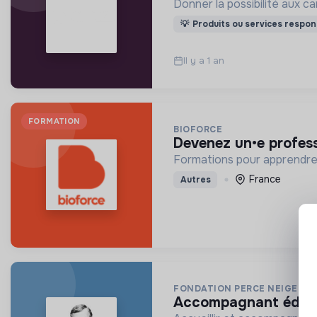
Donner la possibilité aux c
💡
Produits ou services respon
Il y a 1 an
FORMATION
BIOFORCE
devenez un•e profess
Formations pour apprendre 
France
Autres
FONDATION PERCE NEIGE
accompagnant éducat