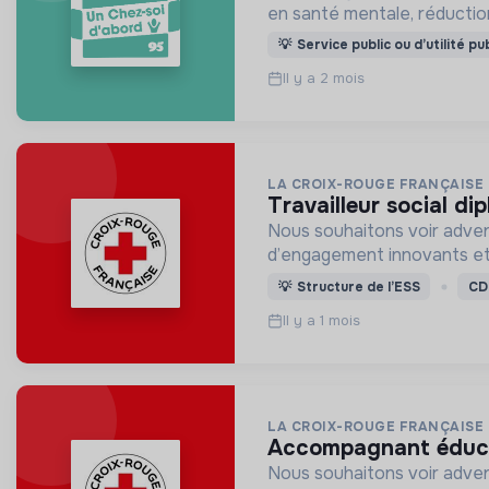
en santé mentale, réductio
💡
Service public ou d’utilité pu
Il y a 2 mois
LA CROIX-ROUGE FRANÇAISE
travailleur social di
Nous souhaitons voir adven
d’engagement innovants et
💡
Structure de l’ESS
CD
Il y a 1 mois
LA CROIX-ROUGE FRANÇAISE
accompagnant éducat
Nous souhaitons voir adven