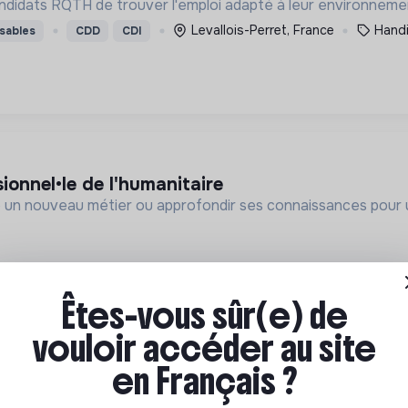
andidats RQTH de trouver l'emploi adapté à leur environnemen
Levallois-Perret, France
Hand
sables
CDD
CDI
ionnel•le de l'humanitaire
un nouveau métier ou approfondir ses connaissances pour u
Êtes-vous sûr(e) de
vouloir accéder au site
en Français ?
if et social (aes) (h/f)