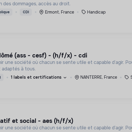
n des dommages, accès au droit.
Ermont, France
Handicap
blique
CDI
plômé (ass - cesf) - (h/f/x) - cdi
ir une société où chacun se sente utile et capable d’agir. P
 adaptés à tous.
1 labels et certifications
NANTERRE, France
I
if et social - aes (h/f/x)
ir une société où chacun se sente utile et capable d’agir. P