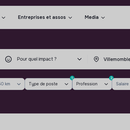
Entreprises et assos
Media
Pour quel impact ?
1
2
50 km
Type de poste
Profession
Salaire