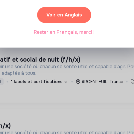
 de façon adaptée, les personnes touchées par une déficien
Colombes, France
Handicap
I
Voir en Anglais
Rester en Français, merci !
if et social de nuit (f/h/x)
ir une société où chacun se sente utile et capable d’agir. P
 adaptés à tous.
1 labels et certifications
ARGENTEUIL, France
I
/h/x)
ir une société où chacun se sente utile et capable d’agir. P