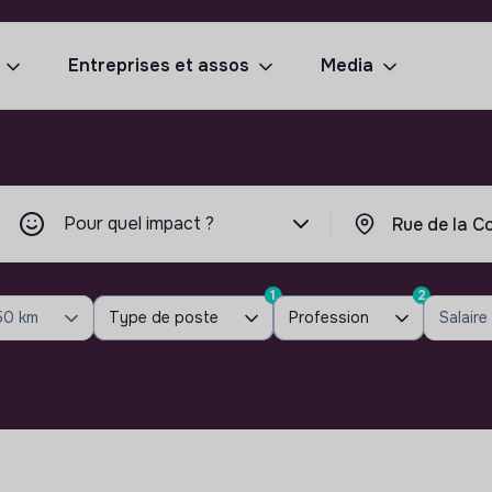
Entreprises et assos
Media
Pour quel impact ?
1
2
50 km
Type de poste
Profession
Salaire