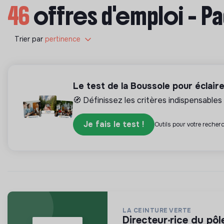
46
offres d'emploi - P
Trier par
pertinence
Le test de la Boussole pour éclair
🧭 Définissez les critères indispensables 
Je fais le test !
Outils pour votre recherc
LA CEINTURE VERTE
directeur‧rice du pô