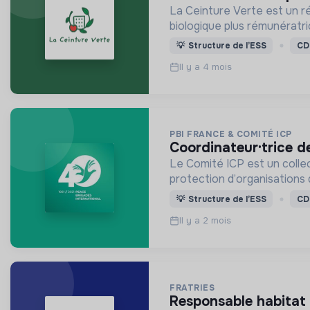
La Ceinture Verte est un ré
biologique plus rémunératri
💡
Structure de l’ESS
CD
Il y a 4 mois
PBI FRANCE & COMITÉ ICP
coordinateur·trice d
Le Comité ICP est un collectif 
protection d’organisations
💡
Structure de l’ESS
CD
Il y a 2 mois
FRATRIES
responsable habitat 