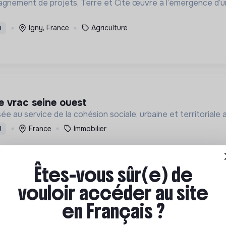
pagnement de projets, Terre et Cité œuvre à l’émergence d’u
Igny, France
Agriculture
I
ce vrac seine ouest
ée au service de la cohésion sociale, urbaine et territoriale 
France
Immobilier
I
Êtes-vous sûr(e) de
vouloir accéder au site
en Français ?
lois ?