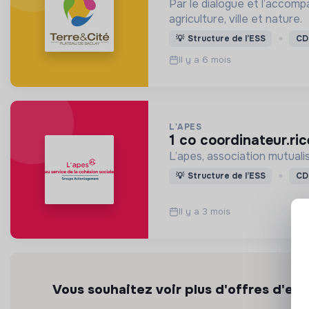
Par le dialogue et l’accom
agriculture, ville et nature.
💡
Structure de l’ESS
CD
Il y a 6 mois
L'APES
1 co coordinateur.ri
L’apes, association mutualis
💡
Structure de l’ESS
CD
Il y a 3 mois
Vous souhaitez voir plus d'offres d'emp