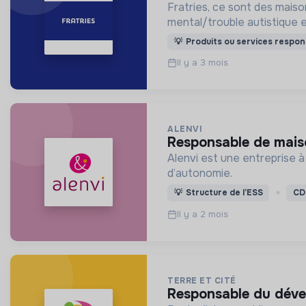
Fratries, ce sont des mais
mental/trouble autistique e
💡
Produits ou services respon
Il y a 3 mois
ALENVI
responsable de mais
Alenvi est une entreprise 
d’autonomie.
💡
Structure de l’ESS
CD
Il y a 2 mois
TERRE ET CITÉ
responsable du déve