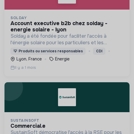
SOLDAY
account executive b2b chez solday -
energie solaire - lyon
Solday a été fondée pour faciliter l'accès à
l'énergie solaire pour les particuliers et les
professionnels.
💡
Produits ou services responsables
CDI
Lyon, France
Energie
Il y a 1 mois
SUSTAINSOFT
commercial.e
SustainSoft démocratise l'accès à la RSE pour les