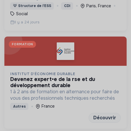
déployer un ensemble d’actions cohérentes pour
Paris, France
💡
Structure de l’ESS
CDI
lutter contre l’exclusion.
Social
Il y a 24 jours
FORMATION
INSTITUT D'ÉCONOMIE DURABLE
devenez expert•e de la rse et du
développement durable
1 à 2 ans de formation en alternance pour faire de
vous des professionnels techniques recherchés
France
Autres
Découvrir