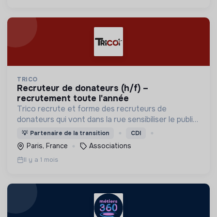
TRICO
recruteur de donateurs (h/f) –
recrutement toute l'année
Trico recrute et forme des recruteurs de
donateurs qui vont dans la rue sensibiliser le public
et collecter des fonds pour permettre aux ONG
💡
Partenaire de la transition
CDI
de financer leurs projets.
Paris, France
Associations
Il y a 1 mois