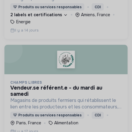
transition énergétique en la rendant plus simple,
💡
Produits ou services responsables
CDI
plus intelligente et plus accessible.
2 labels et certifications
Amiens, France
Energie
Il y a 14 jours
CHAMPS LIBRES
vendeur.se référent.e - du mardi au
samedi
Magasins de produits fermiers qui rétablissent le
lien entre les producteurs et les consommateurs,
afin de développer une agriculture et une
💡
Produits ou services responsables
CDI
consommation plus responsables.
Paris, France
Alimentation
Il y a 17 jours