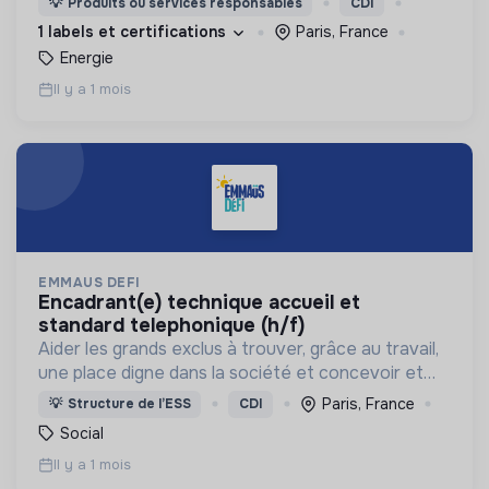
💡
Produits ou services responsables
CDI
1 labels et certifications
Paris, France
Energie
Il y a 1 mois
EMMAUS DEFI
encadrant(e) technique accueil et
standard telephonique (h/f)
Aider les grands exclus à trouver, grâce au travail,
une place digne dans la société et concevoir et
déployer un ensemble d’actions cohérentes pour
Paris, France
💡
Structure de l’ESS
CDI
lutter contre l’exclusion.
Social
Il y a 1 mois