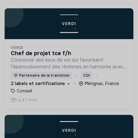
VERDI
chef de projet tce f/h
Concevoir des lieux de vie qui favorisent
l'épanouissement des Hommes en harmonie avec
leur environnement.
💡
Partenaire de la transition
CDI
2 labels et certifications
Mérignac, France
Conseil
Il y a 1 mois