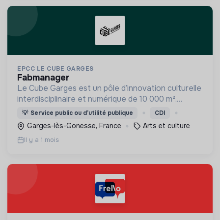
EPCC LE CUBE GARGES
fabmanager
Le Cube Garges est un pôle d’innovation culturelle
interdisciplinaire et numérique de 10 000 m².
Moteur du renouveau créatif, il allie découverte,
💡
Service public ou d’utilité publique
CDI
pratique, formation et participation.
Garges-lès-Gonesse, France
Arts et culture
Il y a 1 mois