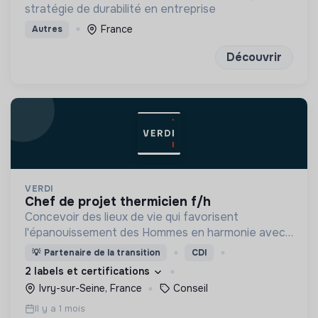
stratégie de durabilité en entreprise
France
Autres
Découvrir
VERDI
chef de projet thermicien f/h
Concevoir des lieux de vie qui favorisent
l'épanouissement des Hommes en harmonie avec
leur environnement.
💡
Partenaire de la transition
CDI
2 labels et certifications
Ivry-sur-Seine, France
Conseil
Il y a 1 mois