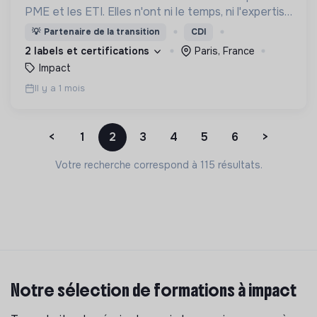
PME et les ETI. Elles n'ont ni le temps, ni l'expertise
pour répondre aux questions RSE de leurs clients
💡
Partenaire de la transition
CDI
et employés ou des réglementations (CSRD...).
2 labels et certifications
Paris, France
Impact
Il y a 1 mois
<
1
2
3
4
5
6
>
Votre recherche correspond à 115 résultats.
Notre sélection de formations à impact