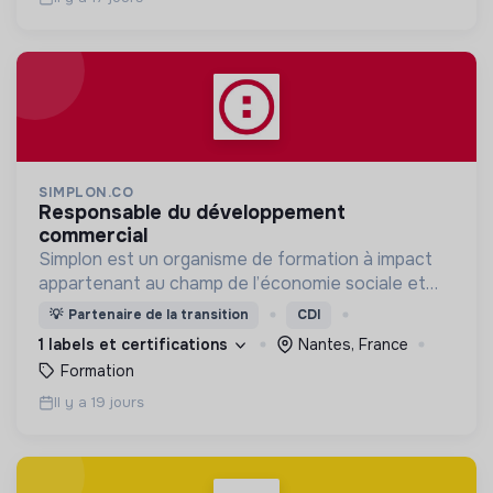
SIMPLON.CO
responsable du développement
commercial
Simplon est un organisme de formation à impact
appartenant au champ de l’économie sociale et
solidaire.
💡
Partenaire de la transition
CDI
1 labels et certifications
Nantes, France
Formation
Il y a 19 jours