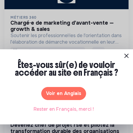
MÉTIERS 360
chargé·e de marketing d'avant-vente —
growth & sales
Soutenir les professionnel·les de l'orientation dans
l'élaboration de démarche vocationnelle en leur
fournissant des outils de découverte des métiers
💡
Produits ou services responsables
CDI
immersifs
Paris, France
Inclusion par l'Emploi
Êtes-vous sûr(e) de vouloir
Il y a 1 mois
accéder au site en Français ?
FORMATION
Voir en Anglais
Rester en Français, merci !
GREEN MANAGEMENT SCHOOL
devenez chef de projet rse et pilotez la
transformation durable des organisations