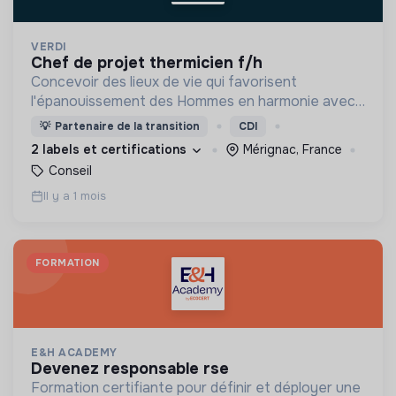
VERDI
chef de projet thermicien f/h
Concevoir des lieux de vie qui favorisent
l'épanouissement des Hommes en harmonie avec
leur environnement.
💡
Partenaire de la transition
CDI
2 labels et certifications
Mérignac, France
Conseil
Il y a 1 mois
FORMATION
E&H ACADEMY
devenez responsable rse
Formation certifiante pour définir et déployer une