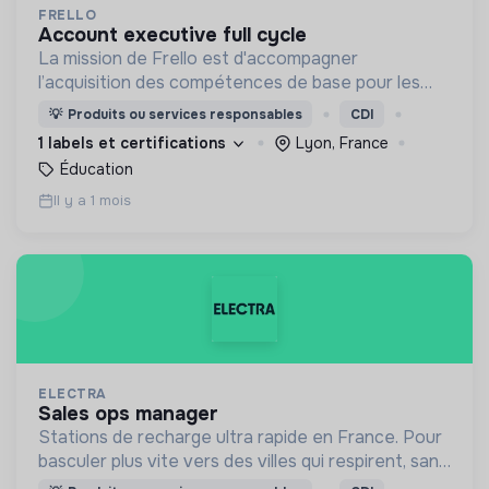
FRELLO
account executive full cycle
La mission de Frello est d'accompagner
l’acquisition des compétences de base pour les
plus précaires.
💡
Produits ou services responsables
CDI
1 labels et certifications
Lyon, France
Éducation
Il y a 1 mois
ELECTRA
sales ops manager
Stations de recharge ultra rapide en France. Pour
basculer plus vite vers des villes qui respirent, sans
CO₂ et sans bruit.