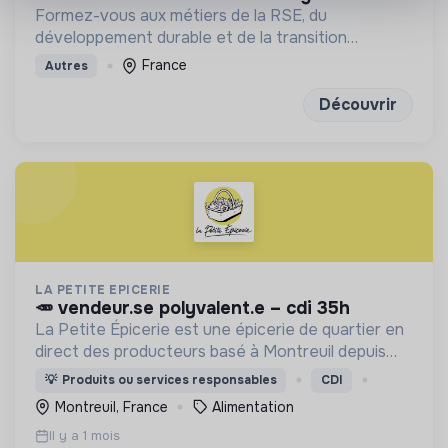
Formez-vous aux métiers de la RSE, du
développement durable et de la transition
écologique en entreprise
France
Autres
Découvrir
LA PETITE EPICERIE
🥕 vendeur.se polyvalent.e – cdi 35h
La Petite Épicerie est une épicerie de quartier en
direct des producteurs basé à Montreuil depuis
2017.
💡
Produits ou services responsables
CDI
Montreuil, France
Alimentation
Il y a 1 mois