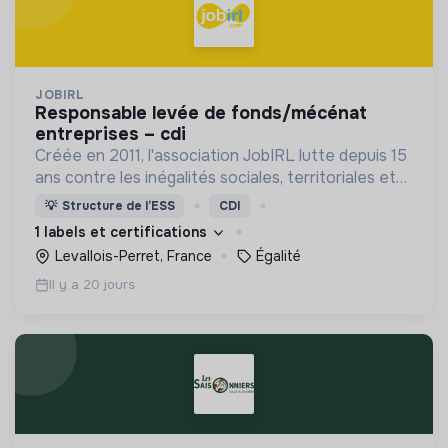
JOBIRL
responsable levée de fonds/mécénat
entreprises – cdi
Créée en 2011, l'association JobIRL lutte depuis 15
ans contre les inégalités sociales, territoriales et
de genre dans l’orientation et l’insertion
💡
Structure de l’ESS
CDI
professionnelle.
1 labels et certifications
Levallois-Perret, France
Égalité
Il y a 20 jours