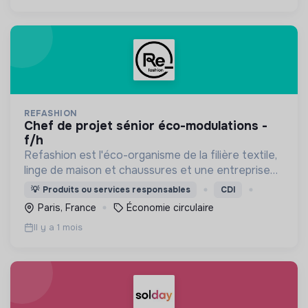
REFASHION
chef de projet sénior éco-modulations -
f/h
Refashion est l'éco-organisme de la filière textile,
linge de maison et chaussures et une entreprise
privée à but non lucratif, agréée, depuis 2009, par
💡
Produits ou services responsables
CDI
le Ministère de la Transition écologique.
Paris, France
Économie circulaire
Il y a 1 mois