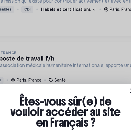
Sénova est une entreprise à mission qui existe pour contribuer acti
1 labels et certifications
Paris, Fran
sables
CDI
 FRANCE
 poste de travail f/h
association médicale humanitaire internationale, apporte une
Paris, France
Santé
I
Êtes-vous sûr(e) de
vouloir accéder au site
en Français ?
 FRANCE
 intranet f/h
association médicale humanitaire internationale, apporte une