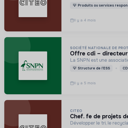
💡
Produits ou services respon
Il y a 4 mois
SOCIÉTÉ NATIONALE DE PRO
offre cdi – directeu
La SNPN est une association
💡
Structure de l’ESS
CD
Il y a 5 mois
CITEO
chef. fe de projets 
Développer le tri, le recyc