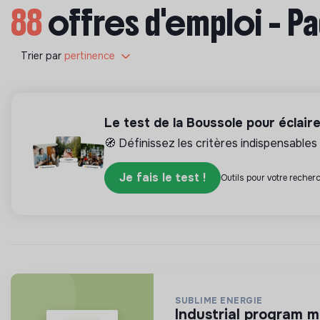
88
offres d'emploi - P
Trier par
pertinence
Le test de la Boussole pour éclair
🧭 Définissez les critères indispensables 
Je fais le test !
Outils pour votre recherc
SUBLIME ENERGIE
industrial program m