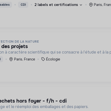
2 labels et certifications
Paris, Fra
sables
CDI
TECTION DE LA NATURE
r des projets
 à caractère scientifique qui se consacre à l’étude et à la p
Paris, France
Écologie
I
dechets hors foyer - f/h - cdi
lage et le réemploi des emballages et des papiers.