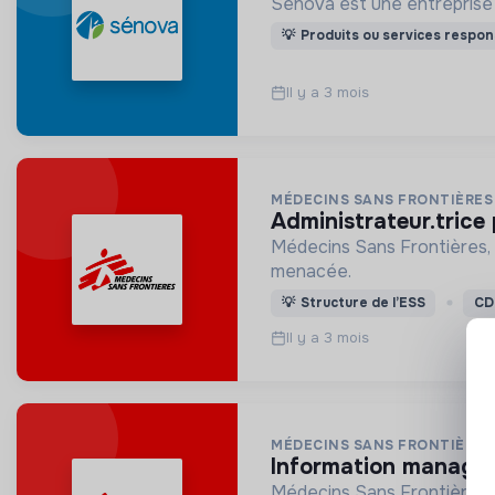
💡
Produits ou services respon
Il y a 3 mois
MÉDECINS SANS FRONTIÈRES
administrateur.trice
Médecins Sans Frontières, 
menacée.
💡
Structure de l’ESS
CD
Il y a 3 mois
MÉDECINS SANS FRONTIÈRES
information manager
Médecins Sans Frontières, 