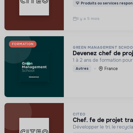
💡
Produits ou services respon
Il y a 5 mois
FORMATION
GREEN MANAGEMENT SCHOO
devenez chef de proj
1 à 2 ans de formation pour
France
Autres
CITEO
chef. fe de projet tr
Développer le tri, le recyc