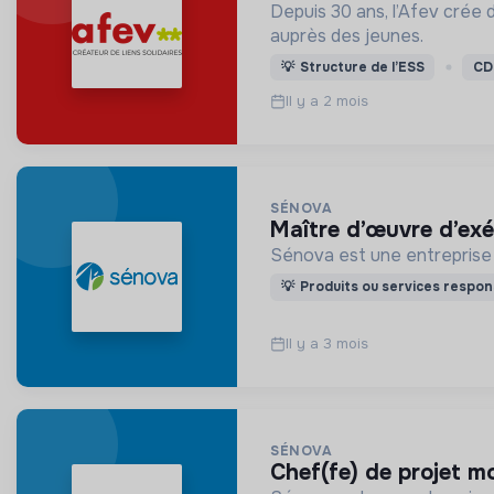
Depuis 30 ans, l’Afev crée 
auprès des jeunes.
💡
Structure de l’ESS
CD
Il y a 2 mois
SÉNOVA
maître d’œuvre d’ex
💡
Produits ou services respon
Il y a 3 mois
SÉNOVA
chef(fe) de projet 