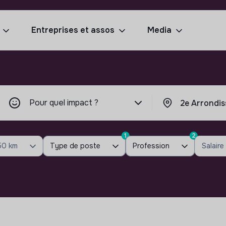
Entreprises et assos
Media
Pour quel impact ?
1
2
50 km
Type de poste
Profession
Salaire