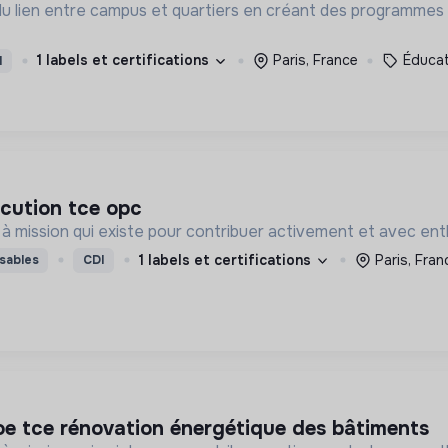
du lien entre campus et quartiers en créant des programmes d
1 labels et certifications
Paris, France
Éducat
I
écution tce opc
Sénova est une entreprise à mission qui existe pour contribuer acti
1 labels et certifications
Paris, Fran
sables
CDI
moe tce rénovation énergétique des bâtiments