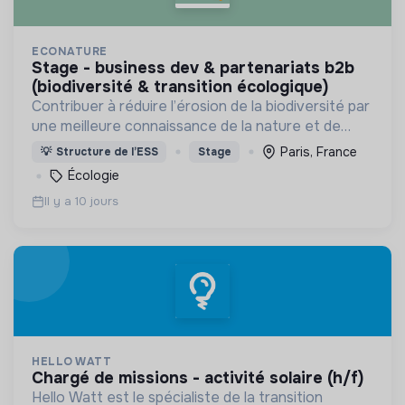
ECONATURE
stage - business dev & partenariats b2b
(biodiversité & transition écologique)
Contribuer à réduire l’érosion de la biodiversité par
une meilleure connaissance de la nature et de
l’écologie
Paris, France
💡
Structure de l’ESS
Stage
Écologie
Il y a 10 jours
HELLO WATT
chargé de missions - activité solaire (h/f)
Hello Watt est le spécialiste de la transition