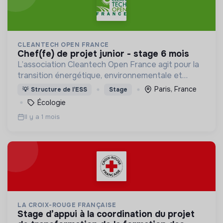
CLEANTECH OPEN FRANCE
chef(fe) de projet junior - stage 6 mois
L’association Cleantech Open France agit pour la
transition énergétique, environnementale et
climatique par le développement des technologies
Paris, France
💡
Structure de l’ESS
Stage
propres. Ecosystème de 650 entreprises éco-
Écologie
innovantes.
Il y a 1 mois
LA CROIX-ROUGE FRANÇAISE
stage d’appui à la coordination du projet