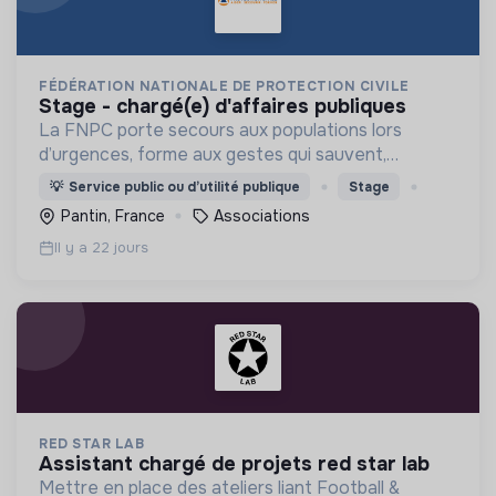
FÉDÉRATION NATIONALE DE PROTECTION CIVILE
stage - chargé(e) d'affaires publiques
La FNPC porte secours aux populations lors
d’urgences, forme aux gestes qui sauvent,
soutient les sinistrés et promeut la solidarité, la
💡
Service public ou d’utilité publique
Stage
prévention et la résilience civile partout en
Pantin, France
Associations
France.
Il y a 22 jours
RED STAR LAB
assistant chargé de projets red star lab
Mettre en place des ateliers liant Football &