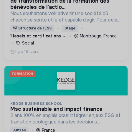
de transformation de la formation des
bénévoles de l’actio...
Nous souhaitons voir advenir une société où
chacun se sente utile et capable d’agir. Pour cela,
nous proposons des moyens et des lieux
💡
Structure de l’ESS
Stage
d’engagement innovants et adaptés à tous.
1 labels et certifications
Montrouge, France
Social
Il y a 16 jours
FORMATION
KEDGE BUSINESS SCHOOL
msc sustainable and impact finance
2 ans 100% en anglais pour intégrer enjeux ESG et
transition écologique dans les décisions
financières et la stratégie des organisations
France
Autres