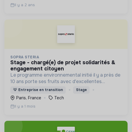
Il y a 2 ans
SOPRA STERIA
stage - chargé(e) de projet solidarités &
engagement citoyen
Le programme environnemental initié il y a près de
10 ans porte ses fruits avec d'excellentes
performances, le Groupe se classe parmi les
💡
Entreprise en transition
Stage
leaders de l'action contre le changement
Paris, France
Tech
climatique
Il y a 1 mois