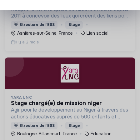
stage alterné
Récipro-Cité, entreprise de l'ESS, s'attache depuis
2011 à concevoir des lieux qui créent des liens pour
imaginer la ville solidaire de demain.
💡
Structure de l’ESS
Stage
Asnières-sur-Seine, France
Lien social
Il y a 2 mois
YARA LNC
stage chargé(e) de mission niger
Agir pour le développement au Niger à travers des
actions éducatives auprès de 500 enfants et
jeunes vulnérables
💡
Structure de l’ESS
Stage
Boulogne-Billancourt, France
Éducation