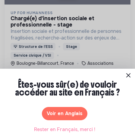
UP FOR HUMANNESS
chargé(e) d'insertion sociale et
professionnelle - stage
Insertion sociale et professionnelle de personnes
fragilisées, recherche-action sur des enjeux de
société et mise en lumière d'initiatives positives
💡
Structure de l’ESS
Stage
Service civique / VSI
Boulogne-Billancourt, France
Associations
Il y a 2 ans
Êtes-vous sûr(e) de vouloir
accéder au site en Français ?
Voir en Anglais
RECIPRO-CITÉ
Rester en Français, merci !
assistant·e responsable de tiers-lieu |