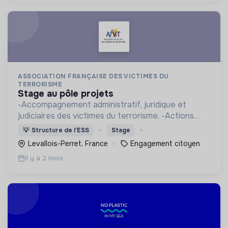
ASSOCIATION FRANÇAISE DES VICTIMES DU
TERRORISME
stage au pôle projets
-Accompagnement administratif, juridique et
judiciaires des victimes du terrorisme. -Actions
citoyennes contre la radicalisation et la promotion
💡
Structure de l’ESS
Stage
des valeurs de la République. - Actions
Levallois-Perret, France
Engagement citoyen
mémorielles.
Il y a 2 mois