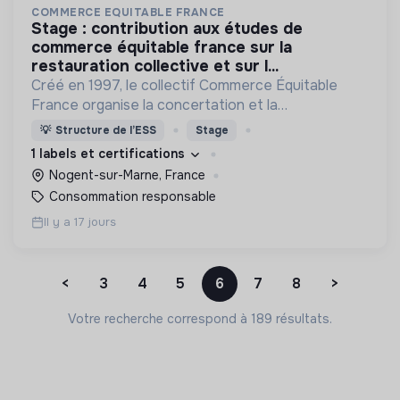
COMMERCE EQUITABLE FRANCE
stage : contribution aux études de
commerce équitable france sur la
restauration collective et sur l...
Créé en 1997, le collectif Commerce Équitable
France organise la concertation et la
représentation institutionnelle du secteur du
💡
Structure de l’ESS
Stage
commerce équitable et réunit les organisations
1 labels et certifications
françaises du secteur.
Nogent-sur-Marne, France
Consommation responsable
Il y a 17 jours
<
3
4
5
6
7
8
>
Votre recherche correspond à 189 résultats.