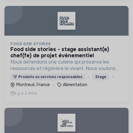
FOOD SIDE STORIES
food side stories - stage assistant(e)
chef(fe) de projet évènementiel
Nous défendons une cuisine qui préserve les
ressources et régénère le vivant. Nous voulons
démontrer qu’un modèle inspiré du vivant est la clé
💡
Produits ou services responsables
Stage
pour être durablement viable et vertueux.
Montreuil, France
Alimentation
Il y a 2 mois