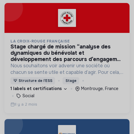
LA CROIX-ROUGE FRANÇAISE
stage chargé de mission “analyse des
dynamiques du bénévolat et
développement des parcours d’engagem...
Nous souhaitons voir advenir une société où
chacun se sente utile et capable d’agir. Pour cela,
nous proposons des moyens et des lieux
💡
Structure de l’ESS
Stage
d’engagement innovants et adaptés à tous.
1 labels et certifications
Montrouge, France
Social
Il y a 2 mois