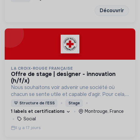
Découvrir
LA CROIX-ROUGE FRANÇAISE
offre de stage | designer - innovation
(h/f/x)
Nous souhaitons voir advenir une société où
chacun se sente utile et capable d’agir. Pour cela,
nous proposons des moyens et des lieux
💡
Structure de l’ESS
Stage
d’engagement innovants et adaptés à tous.
1 labels et certifications
Montrouge, France
Social
Il y a 17 jours