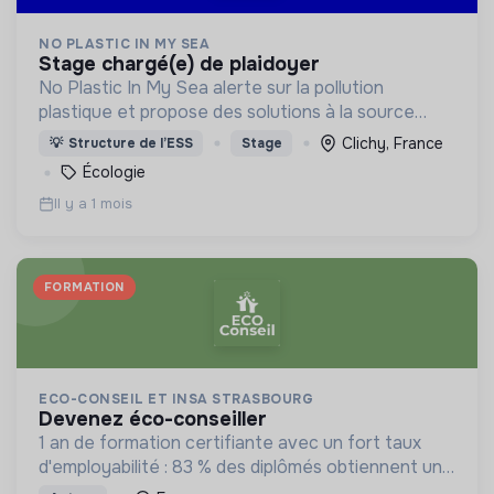
NO PLASTIC IN MY SEA
stage chargé(e) de plaidoyer
No Plastic In My Sea alerte sur la pollution
plastique et propose des solutions à la source
(réduction, réemploi…) en ciblant les plastiques les
Clichy, France
💡
Structure de l’ESS
Stage
polluants.
Écologie
Il y a 1 mois
FORMATION
ECO-CONSEIL ET INSA STRASBOURG
devenez éco-conseiller
1 an de formation certifiante avec un fort taux
d'employabilité : 83 % des diplômés obtiennent un
emploi sous 6 mois