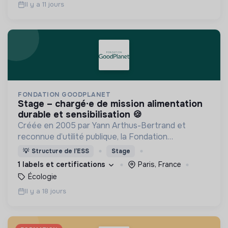
Il y a 11 jours
FONDATION GOODPLANET
stage – chargé·e de mission alimentation
durable et sensibilisation 🍪
Créée en 2005 par Yann Arthus-Bertrand et
reconnue d’utilité publique, la Fondation
GoodPlanet invite à s’émerveiller du Vivant pour
💡
Structure de l’ESS
Stage
mieux le protéger.,
1 labels et certifications
Paris, France
Écologie
Il y a 18 jours