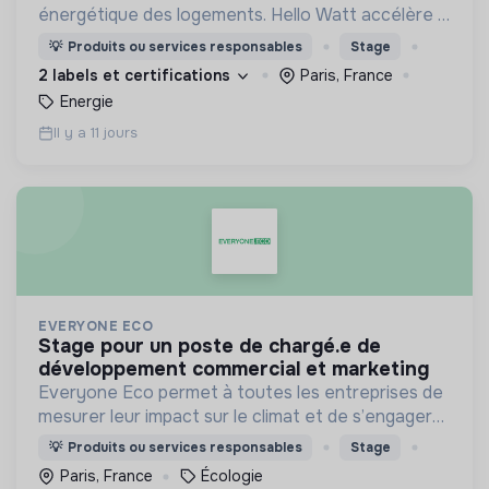
énergétique des logements. Hello Watt accélère la
transition énergétique en la rendant plus simple,
💡
Produits ou services responsables
Stage
plus intelligente et plus accessible.
2 labels et certifications
Paris, France
Energie
Il y a 11 jours
EVERYONE ECO
stage pour un poste de chargé.e de
développement commercial et marketing
Everyone Eco permet à toutes les entreprises de
mesurer leur impact sur le climat et de s’engager
de manière sincère et transparente dans une
💡
Produits ou services responsables
Stage
démarche bas-carbone.
Paris, France
Écologie