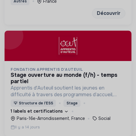
France
Autres
Découvrir
FONDATION APPRENTIS D'AUTEUIL
stage ouverture au monde (f/h) - temps
partiel
Apprentis d'Auteuil soutient les jeunes en
difficulté à travers des programmes d’accueil,
d’éducation, de formation et d’insertion pour leur
💡
Structure de l’ESS
Stage
permettre de devenir des hommes et des femmes
1 labels et certifications
debout.
Paris-16e-Arrondissement, France
Social
Il y a 14 jours