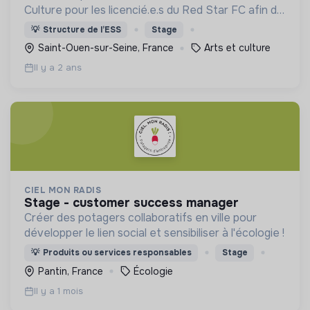
Culture pour les licencié.e.s du Red Star FC afin de
leur faire découvrir des univers différents et de
💡
Structure de l’ESS
Stage
révéler leurs talents autres que balle au pied.
Saint-Ouen-sur-Seine, France
Arts et culture
Il y a 2 ans
CIEL MON RADIS
stage - customer success manager
Créer des potagers collaboratifs en ville pour
développer le lien social et sensibiliser à l'écologie !
💡
Produits ou services responsables
Stage
Pantin, France
Écologie
Il y a 1 mois