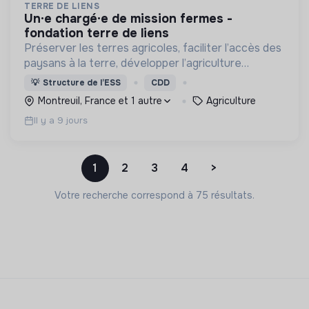
TERRE DE LIENS
un·e chargé·e de mission fermes -
fondation terre de liens
Préserver les terres agricoles, faciliter l’accès des
paysans à la terre, développer l’agriculture
biologique et paysanne et faire de la terre un bien
💡
Structure de l’ESS
CDD
commun par une dynamique associative et
Montreuil, France et 1 autre
Agriculture
citoyenne
Il y a 9 jours
1
2
3
4
>
Votre recherche correspond à 75 résultats.