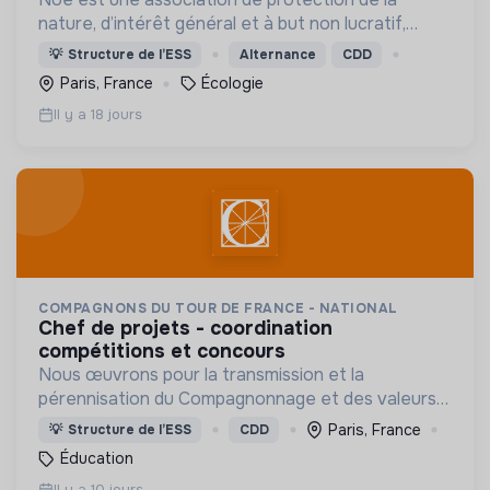
nature, d’intérêt général et à but non lucratif,
créée en 2001. Elle déploie en France et à
💡
Structure de l’ESS
Alternance
CDD
l’international des actions de sauvegarde de la
Paris, France
Écologie
biodiversité.
Il y a 18 jours
COMPAGNONS DU TOUR DE FRANCE - NATIONAL
chef de projets - coordination
compétitions et concours
Nous œuvrons pour la transmission et la
pérennisation du Compagnonnage et des valeurs
liées : insertion, environnement, médiation culturel.
Paris, France
💡
Structure de l’ESS
CDD
Éducation
Il y a 10 jours