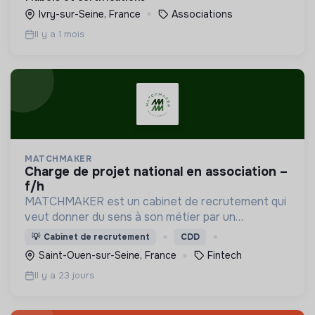
Ivry-sur-Seine, France
Associations
Il y a 1 mois
MATCHMAKER
charge de projet national en association –
f/h
MATCHMAKER est un cabinet de recrutement qui
veut donner du sens à son métier par un
accompagnement personnalisé de ses candidats.
💡
Cabinet de recrutement
CDD
Saint-Ouen-sur-Seine, France
Fintech
Il y a 23 jours