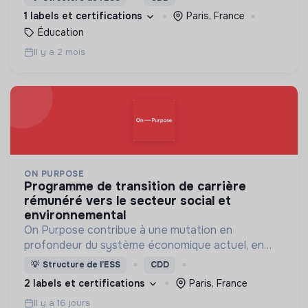
jeunes.
1 labels et certifications
Paris, France
Éducation
Il y a 2 mois
ON PURPOSE
programme de transition de carrière
rémunéré vers le secteur social et
environnemental
On Purpose contribue à une mutation en
profondeur du système économique actuel, en
accompagnant les leaders de demain dans leur
💡
Structure de l’ESS
CDD
transformation professionnelle et personnelle.
2 labels et certifications
Paris, France
Il y a 16 jours