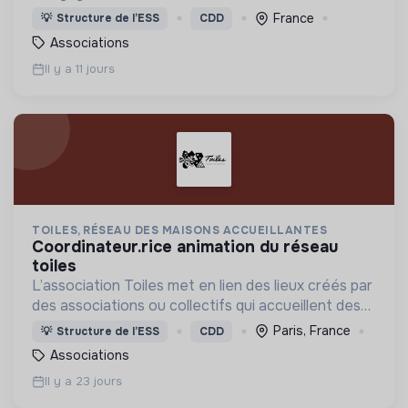
joie de la fraternité et lutte contre les causes de
France
💡
Structure de l’ESS
CDD
pauvreté, d’inégalité et d’exclusion.
Associations
Il y a 11 jours
TOILES, RÉSEAU DES MAISONS ACCUEILLANTES
coordinateur.rice animation du réseau
toiles
L’association Toiles met en lien des lieux créés par
des associations ou collectifs qui accueillent des
personnes exilé.es ne pouvant pas bénéficier du
Paris, France
💡
Structure de l’ESS
CDD
Dispositif National d’Etat (DNA).
Associations
Il y a 23 jours