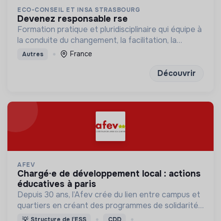
ECO-CONSEIL ET INSA STRASBOURG
devenez responsable rse
Formation pratique et pluridisciplinaire qui équipe à
la conduite du changement, la facilitation, la
concertation et la mobilisation des publics
France
Autres
Découvrir
AFEV
chargé·e de développement local : actions
éducatives à paris
Depuis 30 ans, l’Afev crée du lien entre campus et
quartiers en créant des programmes de solidarité
où des milliers d’étudiant·es s’engagent auprès des
💡
Structure de l’ESS
CDD