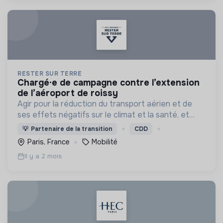
RESTER SUR TERRE
chargé·e de campagne contre l’extension
de l’aéroport de roissy
Agir pour la réduction du transport aérien et de
ses effets négatifs sur le climat et la santé, et
pour des alternatives et modes de déplacement
💡
Partenaire de la transition
CDD
plus soutenables et plus justes.
Paris, France
Mobilité
Il y a 2 mois