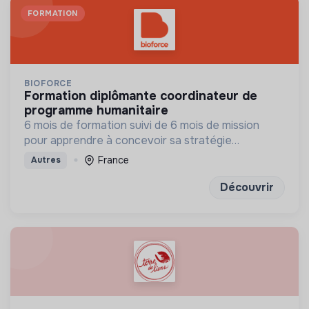
FORMATION
BIOFORCE
formation diplômante coordinateur de
programme humanitaire
6 mois de formation suivi de 6 mois de mission
pour apprendre à concevoir sa stratégie
d’intervention, concevoir et gérer le projet et
France
Autres
manager les équipes mobilisées
Découvrir