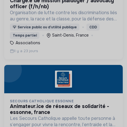
chargé.e de mission plaidoyer / advocacy
officer (f/h/nb)
Organisation de lutte contre les discriminations liés
au genre, la race et la classe, pour la défense des
droits des personnes LGBTQIA+ issues des
💡
Service public ou d’utilité publique
CDD
quartiers populaires
Saint-Denis, France
Temps partiel
Associations
Il y a 23 jours
SECOURS CATHOLIQUE ESSONNE
animateur.ice de réseaux de solidarité -
essonne, france
Les Secours Catholique appelle toute personne à
s’engager pour vivre la rencontre, l’entraide et la