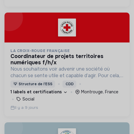
LA CROIX-ROUGE FRANÇAISE
coordinateur de projets territoires
numériques f/h/x
Nous souhaitons voir advenir une société où
chacun se sente utile et capable d’agir. Pour cela,
nous proposons des moyens et des lieux
💡
Structure de l’ESS
CDD
d’engagement innovants et adaptés à tous.
1 labels et certifications
Montrouge, France
Social
Il y a 9 jours