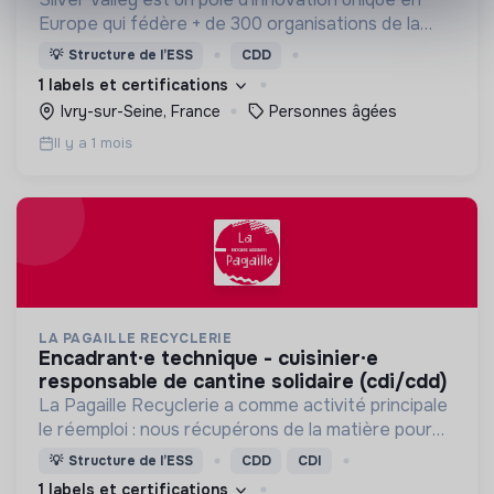
Europe qui fédère + de 300 organisations de la
Silver Économie, filière transversale qui répond
💡
Structure de l’ESS
CDD
aux besoins et usages des seniors et de leur
1 labels et certifications
entourage.
Ivry-sur-Seine, France
Personnes âgées
Il y a 1 mois
LA PAGAILLE RECYCLERIE
encadrant·e technique - cuisinier·e
responsable de cantine solidaire (cdi/cdd)
La Pagaille Recyclerie a comme activité principale
le réemploi : nous récupérons de la matière pour
éviter qu’elle ne finisse à la poubelle ou à la
💡
Structure de l’ESS
CDD
CDI
déchèterie.
1 labels et certifications