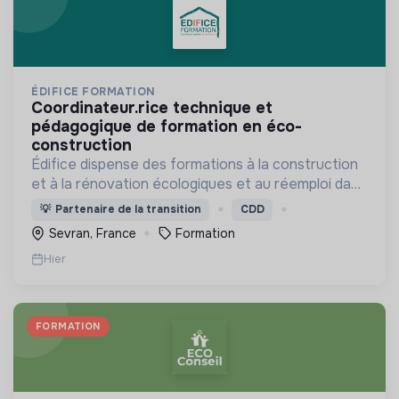
ÉDIFICE FORMATION
coordinateur.rice technique et
pédagogique de formation en éco-
construction
Édifice dispense des formations à la construction
et à la rénovation écologiques et au réemploi dans
le bâtiment. Nos formations s'adressent à des
💡
Partenaire de la transition
CDD
personnes en activité et des demandeurs d'emploi.
Sevran, France
Formation
Hier
FORMATION