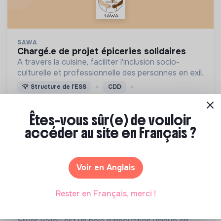
SAWA
chargé.e de projet épiceries solidaires
A travers la cuisine, faciliter l'inclusion socio-
culturelle et professionnelle des personnes en exil.
💡
Structure de l’ESS
CDD
18e Arrondissement, Paris, France
Lien social
Il y a 24 jours
Êtes-vous sûr(e) de vouloir
accéder au site en Français ?
Voir en Anglais
Rester en Français, merci !
SILVER VALLEY
chargé.e de projets innovation
Silver Valley est un pôle d’innovation unique en