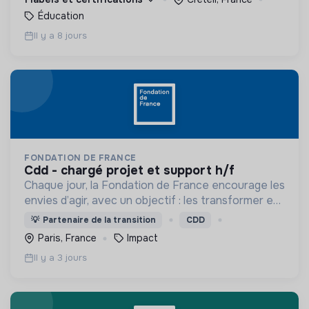
Éducation
Il y a 8 jours
FONDATION DE FRANCE
cdd - chargé projet et support h/f
Chaque jour, la Fondation de France encourage les
envies d’agir, avec un objectif : les transformer en
actions utiles et efficaces pour construire une
💡
Partenaire de la transition
CDD
société plus digne et plus juste.
Paris, France
Impact
Il y a 3 jours