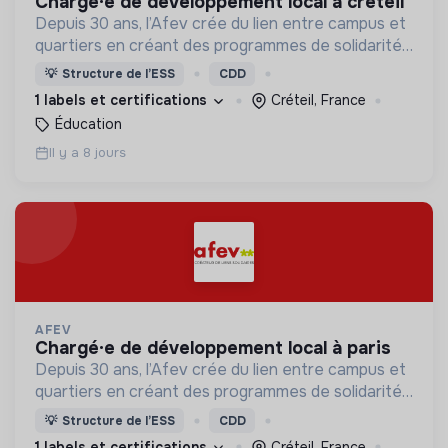
chargé·e de développement local à créteil
Depuis 30 ans, l’Afev crée du lien entre campus et
quartiers en créant des programmes de solidarité
où des milliers d’étudiant·es s’engagent auprès des
💡
Structure de l’ESS
CDD
jeunes.
1 labels et certifications
Créteil, France
Éducation
Il y a 8 jours
AFEV
chargé·e de développement local à paris
Depuis 30 ans, l’Afev crée du lien entre campus et
quartiers en créant des programmes de solidarité
où des milliers d’étudiant·es s’engagent auprès des
💡
Structure de l’ESS
CDD
jeunes.
1 labels et certifications
Créteil, France