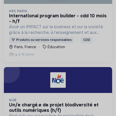
HEC PARIS
international program builder - cdd 10 mois
- h/f
Avoir un IMPACT sur le business et sur la société
grâce à la recherche, à l’enseignement et aux
actions que nous menons, et ainsi contribuer à un
💡
Produits ou services responsables
CDD
monde plus inclusif, plus durable et plus prospère.
Paris, France
Éducation
Il y a 16 jours
NOÉ
un/e chargé.e de projet biodiversité et
outils numériques (h/f)
Noé est une association de protection de la