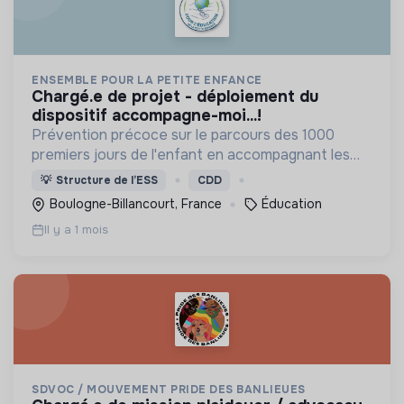
ENSEMBLE POUR LA PETITE ENFANCE
chargé.e de projet - déploiement du
dispositif accompagne-moi...!
Prévention précoce sur le parcours des 1000
premiers jours de l'enfant en accompagnant les
professionnels et parents pour développer des
💡
Structure de l’ESS
CDD
pratiques éducatives favorables au
Boulogne-Billancourt, France
Éducation
développement de l'enfant.
Il y a 1 mois
SDVOC / MOUVEMENT PRIDE DES BANLIEUES