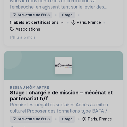
Nous luttons contre les discriminations à
l'embauche, en agissant tant sur le levier des
candidats par le biais d'accompagnements que sur
💡
Structure de l’ESS
Stage
le levier des recruteurs !
1 labels et certifications
Paris, France
Associations
Il y a 5 mois
RESEAU MÔM'ARTRE
stage : chargé.e de mission – mécénat et
partenariat h/f
Réduire les inégalités scolaires Accès au milieu
culturel Proposer des formations type BAFA /
BAFD .
Paris, France
💡
Structure de l’ESS
Stage