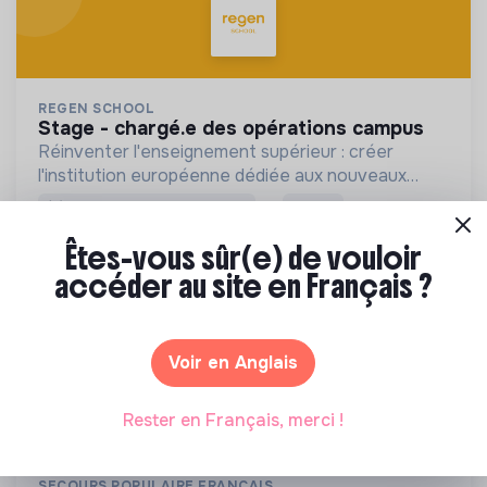
REGEN SCHOOL
stage - chargé.e des opérations campus
Réinventer l'enseignement supérieur : créer
l'institution européenne dédiée aux nouveaux
modèles économiques et à la formation des
💡
Partenaire de la transition
Stage
décideurs éclairés du 21ème siècle.
2 labels et certifications
Paris, France
Êtes-vous sûr(e) de vouloir
Éducation
accéder au site en Français ?
Il y a 2 mois
Voir en Anglais
Rester en Français, merci !
SECOURS POPULAIRE FRANÇAIS