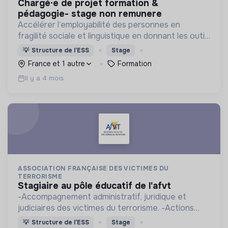
chargé·e de projet formation &
pédagogie- stage non remunere
Accélérer l’employabilité des personnes en
fragilité sociale et linguistique en donnant les outils
de formation et en offrant un accompagnement,
💡
Structure de l’ESS
Stage
pour permettre leur autonomie.
France et 1 autre
Formation
Il y a 4 mois
ASSOCIATION FRANÇAISE DES VICTIMES DU
TERRORISME
stagiaire au pôle éducatif de l'afvt
-Accompagnement administratif, juridique et
judiciaires des victimes du terrorisme. -Actions
citoyennes contre la radicalisation et la promotion
💡
Structure de l’ESS
Stage