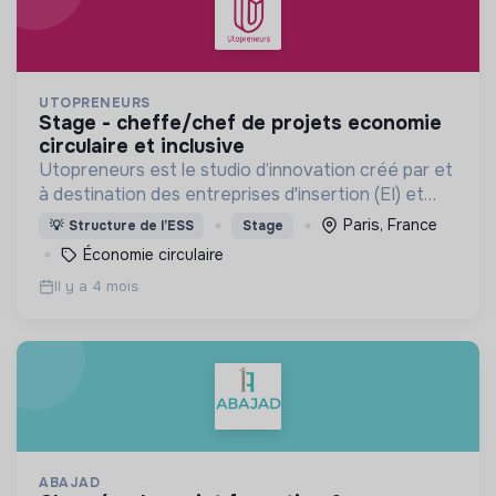
UTOPRENEURS
stage - cheffe/chef de projets economie
circulaire et inclusive
Utopreneurs est le studio d’innovation créé par et
à destination des entreprises d'insertion (EI) et
adaptées (EA). Sa mission est de rendre la société
Paris, France
💡
Structure de l’ESS
Stage
plus inclusive.
Économie circulaire
Il y a 4 mois
ABAJAD