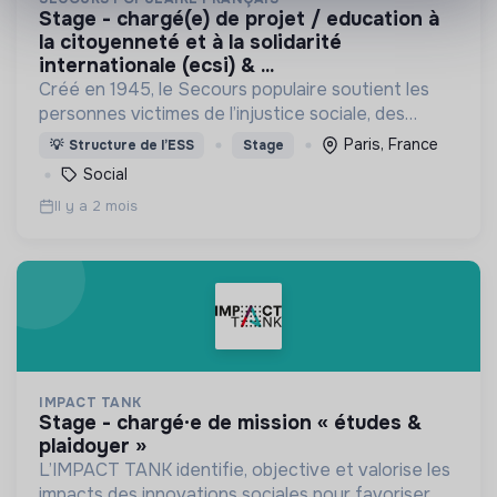
stage - chargé(e) de projet / education à
la citoyenneté et à la solidarité
internationale (ecsi) & ...
Créé en 1945, le Secours populaire soutient les
personnes victimes de l’injustice sociale, des
calamités naturelles, de la misère, de la faim, du
Paris, France
💡
Structure de l’ESS
Stage
sous-développement, des conflits armés.
Social
Il y a 2 mois
IMPACT TANK
stage - chargé·e de mission « études &
plaidoyer »
L’IMPACT TANK identifie, objective et valorise les
impacts des innovations sociales pour favoriser