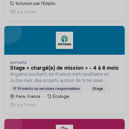
Inclusion par l'Emploi
Il y a 2 mois
ANYAMA
stage « chargé(e) de mission » - 4 à 6 mois
Anyama soutient, en France métropolitaine et
outre-mer, des projets autour de trois axes :
protection et revitalisation des forêts,
💡
Produits ou services responsables
Stage
préservation et régénération de la biodiversité,
Paris, France
Écologie
soutien aux aidants
Il y a 5 mois