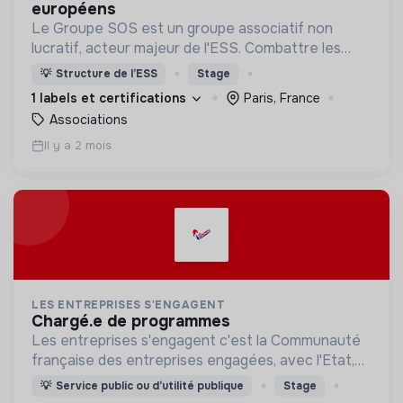
européens
Le Groupe SOS est un groupe associatif non
lucratif, acteur majeur de l'ESS. Combattre les
exclusions, Agir sur le terrain pour l’accès de tous à
💡
Structure de l’ESS
Stage
l’essentiel, Innover face aux défis de demain.
1 labels et certifications
Paris, France
Associations
Il y a 2 mois
LES ENTREPRISES S'ENGAGENT
chargé.e de programmes
Les entreprises s'engagent c'est la Communauté
française des entreprises engagées, avec l'Etat,
pour une société inclusive et un monde durable.
💡
Service public ou d’utilité publique
Stage