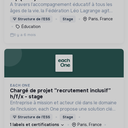
A travers l’accompagnement éducatif à tous les
âges de la vie, la Fédération Léo Lagrange agit
pour l’émancipation de chacun et participe à la
Paris, France
💡
Structure de l’ESS
Stage
construction de citoyens impliqués dans la société
Éducation
civile
Il y a 6 mois
EACH ONE
chargé de projet “recrutement inclusif”
h/f/x - stage
Entreprise à mission et acteur clé dans le domaine
de l'inclusion, each One propose une solution clé
en main de recrutement et de formation dédiée
💡
Structure de l’ESS
Stage
aux personnes réfugiées et éloignées de l’emploi.
1 labels et certifications
Paris, France