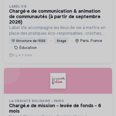
LABEL VIE
chargé·e de communication & animation
de communautés (à partir de septembre
2026)
Label Vie accompagne les lieux de vie à mettre en
place des pratiques éco-responsables : crèches,
assistants maternels, centres de loisirs.
Paris, France
💡
Structure de l’ESS
Stage
Éducation
Il y a 3 mois
LA CRAVATE SOLIDAIRE - PARIS
chargé.e de mission - levée de fonds - 6
mois