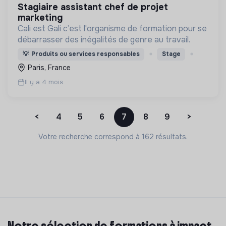
stagiaire assistant chef de projet
marketing
Cali est Gali c’est l'organisme de formation pour se
débarrasser des inégalités de genre au travail.
💡
Produits ou services responsables
Stage
Paris, France
Il y a 4 mois
<
4
5
6
7
8
9
>
Votre recherche correspond à 162 résultats.
Notre sélection de formations à impact