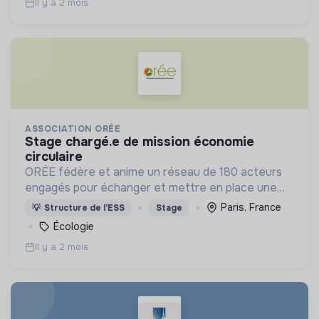
Il y a 2 mois
ASSOCIATION ORÉE
stage chargé.e de mission économie
circulaire
ORÉE fédère et anime un réseau de 180 acteurs
engagés pour échanger et mettre en place une
dynamique environnementale au service des
Paris, France
💡
Structure de l’ESS
Stage
territoires.
Écologie
Il y a 2 mois