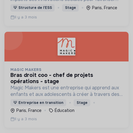
leur développement à grande échelle et apporter
Paris, France
💡
Structure de l’ESS
Stage
des solutions de terrain aux besoins sociétaux.
Il y a 3 mois
MAGIC MAKERS
bras droit coo - chef de projets
opérations - stage
Magic Makers est une entreprise qui apprend aux
enfants et aux adolescents à créer à travers des
ateliers fun (création de jeux vidéo,
💡
Entreprise en transition
Stage
programmation, IA…) dans une ambiance ludique et
Paris, France
Éducation
collaborative !
Il y a 3 mois