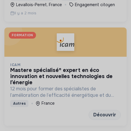
des valeurs de la République. - Actions
Levallois-Perret, France
Engagement citoyen
mémorielles.
Il y a 2 mois
FORMATION
ICAM
mastere spécialisé® expert en éco
innovation et nouvelles technologies de
l’énergie
12 mois pour former des spécialistes de
l’amélioration de l’efficacité énergétique et du
développement des énergies renouvelables
France
Autres
Découvrir