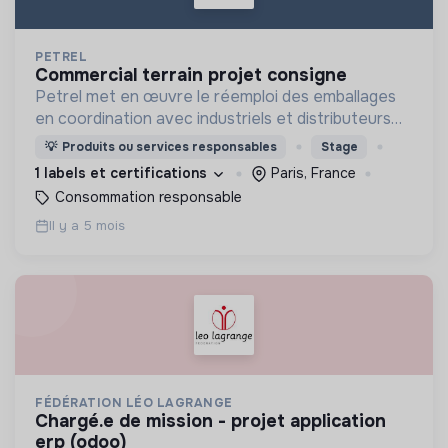
PETREL
commercial terrain projet consigne
Petrel met en œuvre le réemploi des emballages
en coordination avec industriels et distributeurs
dans une approche pragmatique et inter-opérable
💡
Produits ou services responsables
Stage
pour en finir avec les emballages à usage unique.
1 labels et certifications
Paris, France
Consommation responsable
Il y a 5 mois
FÉDÉRATION LÉO LAGRANGE
chargé.e de mission - projet application
erp (odoo)