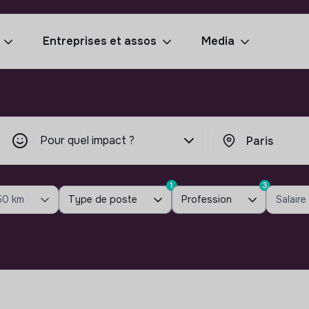
Entreprises et assos
Media
Pour quel impact ?
1
3
50 km
Type de poste
Profession
Salaire