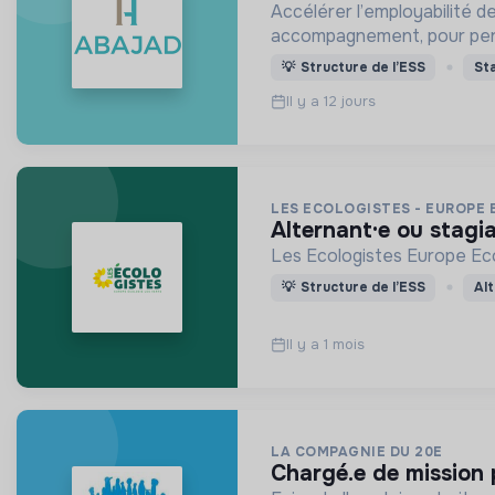
Accélérer l’employabilité de
accompagnement, pour per
💡
Structure de l’ESS
St
Il y a 12 jours
LES ECOLOGISTES - EUROPE 
alternant·e ou stagi
Les Ecologistes Europe Ecol
💡
Structure de l’ESS
Al
Il y a 1 mois
LA COMPAGNIE DU 20E
chargé.e de mission