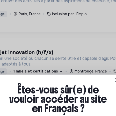
en créant des activités à partir des aspirations de chacun.e,
Paris, France
Inclusion par l'Emploi
age
jet innovation (h/f/x)
ir une société où chacun se sente utile et capable d’agir. P
 adaptés à tous.
1 labels et certifications
Montrouge, France
age
Êtes-vous sûr(e) de
vouloir accéder au site
en Français ?
 MÉTIERS)
ur un droit à l’emploi à pantin) recrute : charg
par l'expérimentation Territoire Zéro Chômeur Longue Durée à