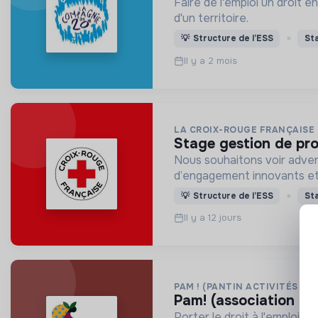
Faire de l'emploi un droit 
d'un territoire.
💡
Structure de l’ESS
St
Il y a 2 mois
LA CROIX-ROUGE FRANÇAISE
stage gestion de pro
Nous souhaitons voir adven
d’engagement innovants et
💡
Structure de l’ESS
St
Il y a 12 jours
PAM ! (PANTIN ACTIVITÉS ET
pam! (association po
Porter le droit à l'emploi 