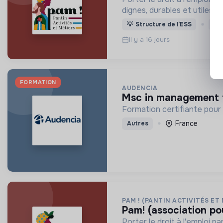
dignes, durables et utiles au
💡
Structure de l’ESS
St
Il y a 16 jours
FORMATION
AUDENCIA
msc in management 
Formation certifiante pour 
France
Autres
PAM ! (PANTIN ACTIVITÉS ET
pam! (association po
Porter le droit à l'emploi 