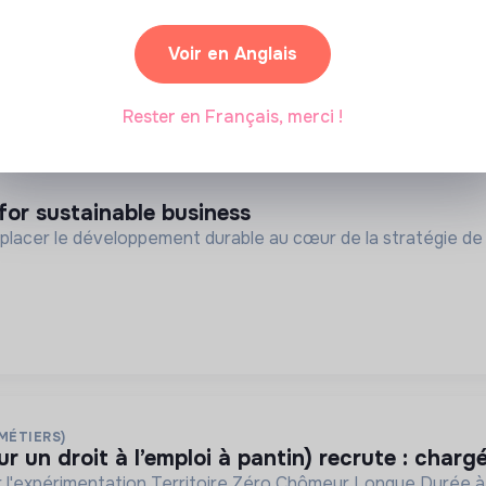
 territoire
Voir en Anglais
Pantin, France
Public vulnérable
age
Rester en Français, merci !
for sustainable business
placer le développement durable au cœur de la stratégie de 
 MÉTIERS)
ur un droit à l’emploi à pantin) recrute : chargé
par l'expérimentation Territoire Zéro Chômeur Longue Durée à