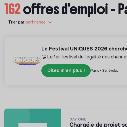
162
offres d'emploi - P
Trier par
pertinence
Le Festival UNIQUES 2026 cherche
🤩 Le 1er festival de l'égalité des chance
Dites m'en plus !
Paris • Bénévolat
DAY ONE
chargé.e de projet s