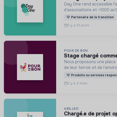
Day One rend accessible l'
d'associations et +1000 act
💡
Partenaire de la transition
Il y a 10 jours
POUR DE BON
stage chargé commer
Nous proposons une place d
de leur terroir et de l’envi
💡
Produits ou services respon
Il y a 3 mois
ABAJAD
chargé.e de projet o