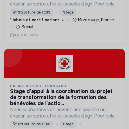
chacun se sente utile et capable d’agir. Pour cela,
nous proposons des moyens et des lieux
💡
Structure de l’ESS
Stage
d’engagement innovants et adaptés à tous.
1 labels et certifications
Montrouge, France
Social
Il y a 10 jours
LA CROIX-ROUGE FRANÇAISE
stage d’appui à la coordination du projet
de transformation de la formation des
bénévoles de l’actio...
Nous souhaitons voir advenir une société où
chacun se sente utile et capable d’agir. Pour cela,
nous proposons des moyens et des lieux
💡
Structure de l’ESS
Stage
d’engagement innovants et adaptés à tous.