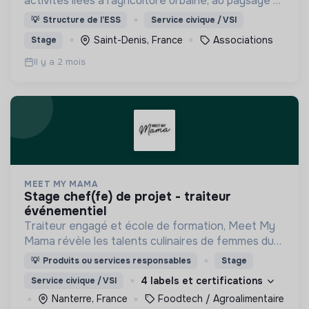
activités liées à l’agriculture urbaine, au paysage et
aux pratiques artistiques.
💡
Structure de l’ESS
Service civique / VSI
Saint-Denis, France
Associations
Stage
Il y a 2 mois
MEET MY MAMA
stage chef(fe) de projet - traiteur
événementiel
Traiteur engagé et école de formation, Meet My
Mama révèle les talents culinaires de femmes du
monde entier pour leur donner le pouvoir de vivre
💡
Produits ou services responsables
Stage
de leur savoir-faire !
4 labels et certifications
Service civique / VSI
Nanterre, France
Foodtech / Agroalimentaire