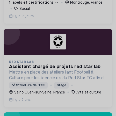
1 labels et certifications
Montrouge, France
Social
Il y a 15 jours
RED STAR LAB
assistant chargé de projets red star lab
Mettre en place des ateliers liant Football &
Culture pour les licencié.e.s du Red Star FC afin de
leur faire découvrir des univers différents et de
💡
Structure de l’ESS
Stage
révéler leurs talents autres que balle au pied.
Saint-Ouen-sur-Seine, France
Arts et culture
Il y a 2 ans