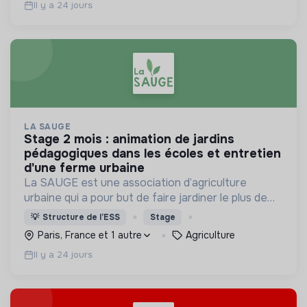
Il y a 24 jours
LA SAUGE
stage 2 mois : animation de jardins
pédagogiques dans les écoles et entretien
d'une ferme urbaine
La SAUGE est une association d’agriculture
urbaine qui a pour but de faire jardiner le plus de
monde possible 2h par semaine de manière
💡
Structure de l’ESS
Stage
respectueuse du vivant.
Paris, France et 1 autre
Agriculture
Il y a 24 jours