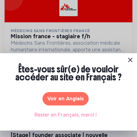
MÉDECINS SANS FRONTIÈRES FRANCE
mission france - stagiaire f/h
Médecins Sans Frontières, association médicale
humanitaire internationale, apporte une assistance
médicale à des populations dont la vie est
Paris, France
💡
Structure de l’ESS
Stage
menacée.
Êtes-vous sûr(e) de vouloir
Santé
accéder au site en Français ?
Il y a 1 mois
Voir en Anglais
Rester en Français, merci !
BONNE TABLE
[stage] founder associate | nouvelle