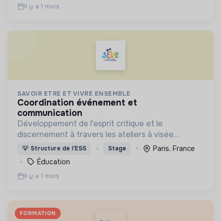
Il y a 1 mois
communauté.
SAVOIR ETRE ET VIVRE ENSEMBLE
coordination événement et
communication
Développement de l'esprit critique et le
discernement à travers les ateliers à visée
philosophique chez les enfants et les jeunes
Paris, France
💡
Structure de l’ESS
Stage
Éducation
Il y a 1 mois
FORMATION