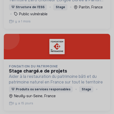
(Quartier des 4 Chemins) : créer des emplois
Pantin, France
💡
Structure de l’ESS
Stage
dignes, durables et utiles au territoire
Public vulnérable
Il y a 1 mois
FONDATION DU PATRIMOINE
stage chargé.e de projets
Aider à la restauration du patrimoine bâti et du
patrimoine naturel en France sur tout le territoire
💡
Produits ou services responsables
Stage
Neuilly-sur-Seine, France
Il y a 15 jours