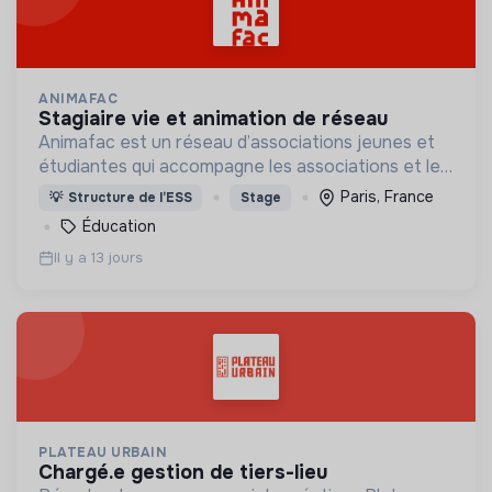
ANIMAFAC
stagiaire vie et animation de réseau
Animafac est un réseau d’associations jeunes et
étudiantes qui accompagne les associations et les
individus qui les composent dans la réalisation de
Paris, France
💡
Structure de l’ESS
Stage
leurs projets et leur parcours d’engagement.
Éducation
Il y a 13 jours
PLATEAU URBAIN
chargé.e gestion de tiers-lieu