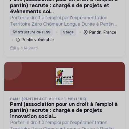
pantin) recrute : chargé.e de projets et
évènements sol...
Porter le droit à l'emploi par l'expérimentation
Territoire Zéro Chômeur Longue Durée à Pantin
(Quartier des 4 Chemins) : créer des emplois
Pantin, France
💡
Structure de l’ESS
Stage
dignes, durables et utiles au territoire
Public vulnérable
Il y a 14 jours
PAM ! (PANTIN ACTIVITÉS ET MÉTIERS)
pam! (association pour un droit à l’emploi à
pantin) recrute : chargé.e de projets
innovation social...
Porter le droit à l'emploi par l'expérimentation
Territoire Zéro Chômeur Longue Durée à Pantin