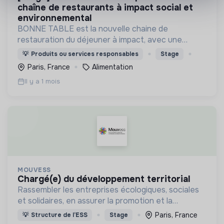
chaîne de restaurants à impact social et
environnemental
BONNE TABLE est la nouvelle chaine de
restauration du déjeuner à impact, avec une
cuisine 100% fait maison et de saison, qui vise à
💡
Produits ou services responsables
Stage
l’insertion professionnelle de ses équipiers. 🧡💙
Paris, France
Alimentation
Il y a 1 mois
MOUVESS
chargé(e) du développement territorial
Rassembler les entreprises écologiques, sociales
et solidaires, en assurer la promotion et la
représentation auprès des pouvoirs publics et de
Paris, France
💡
Structure de l’ESS
Stage
la société dans son ensemble, et en animer la