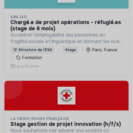
ABAJAD
chargé.e de projet opérations - réfugié.es
(stage de 6 mois)
Accélérer l’employabilité des personnes en
fragilité sociale et linguistique en donnant les outils
de formation et en offrant un accompagnement,
Paris, France
💡
Structure de l’ESS
Stage
pour permettre leur autonomie.
Formation
Il y a 10 jours
LA CROIX-ROUGE FRANÇAISE
stage gestion de projet innovation (h/f/x)
Nous souhaitons voir advenir une société où