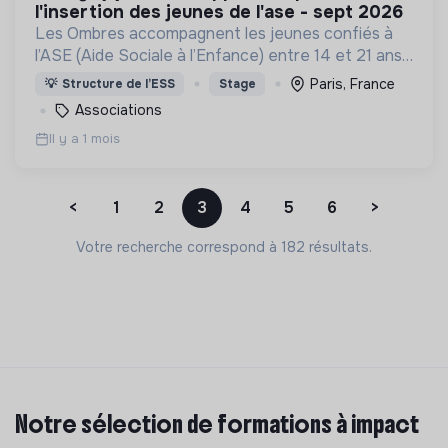
l'insertion des jeunes de l'ase - sept 2026
Les Ombres accompagnent les jeunes confiés à
l’ASE (Aide Sociale à l’Enfance) entre 14 et 21 ans
à accéder au monde académique et professionnel
Paris, France
💡
Structure de l’ESS
Stage
pour trouver leur place dans notre société.
Associations
Il y a 1 mois
<
1
2
3
4
5
6
>
Votre recherche correspond à 182 résultats.
Notre sélection de formations à impact