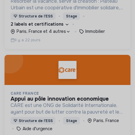
Résorber la vacance, servir la création : Plateau
Urbain est une coopérative d'immobilier solidaire,
spécialisée dans le montage et la gestion
💡
Structure de l’ESS
Stage
d'occupations temporaires de bâtiments vacants
2 labels et certifications
Paris, France et 4 autres
Immobilier
Il y a 22 jours
CARE FRANCE
appui au pôle innovation economique
CARE est une ONG de Solidarité Internationale,
ayant pour but de lutter contre la pauvreté et les
inégalités avec un impact durable.
Paris, France
💡
Structure de l’ESS
Stage
Aide d'urgence