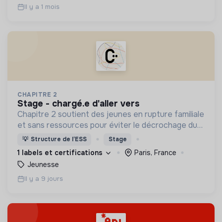
Il y a 1 mois
CHAPITRE 2
stage - chargé.e d'aller vers
Chapitre 2 soutient des jeunes en rupture familiale
et sans ressources pour éviter le décrochage du
parcours d'insertion et le glissement vers
💡
Structure de l’ESS
Stage
l'exclusion.
1 labels et certifications
Paris, France
Jeunesse
Il y a 9 jours