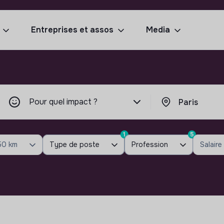
Entreprises et assos
Media
Pour quel impact ?
1
5
50 km
Type de poste
Profession
Salaire