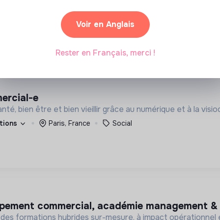
on est de détecter, d'accompagner et de mettre en lumière l
2 labels et certifications
Paris, France
Assoc
I
Voir en Anglais
Rester en Français, merci !
mercial-e
nté, bien être et bien vieillir grâce au numérique et à la vis
ations
Paris, France
Social
ppement commercial, académie management & 
 des formations hybrides sur-mesure, à impact opérationnel