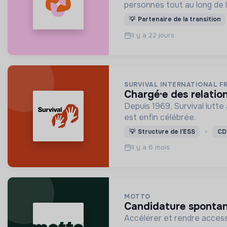
personnes tout au long de le
💡
Partenaire de la transition
Il y a 22 jours
SURVIVAL INTERNATIONAL F
chargé·e des relatio
Depuis 1969, Survival lutte
est enfin célébrée.
💡
Structure de l’ESS
CD
Il y a 6 mois
MOTTO
candidature spontan
Accélérer et rendre accessi