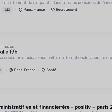
 recrutement de dirigeants dans tous les domaines de l’innov
Paris, France
Recrutement
CDI
 FRANCE
al.e f/h
association médicale humanitaire internationale, apporte une
Paris, France
Santé
I
administratif·ve et financier·ère - positiv – pari