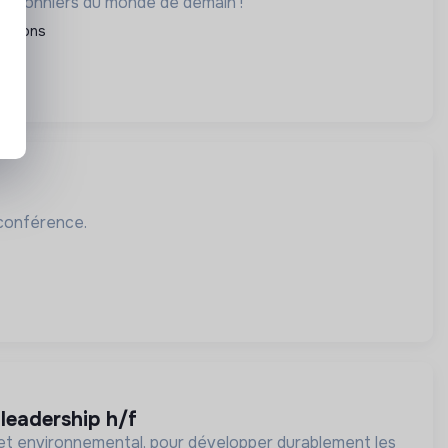
es pionniers du monde de demain !
iations
ioconférence.
leadership h/f
 et environnemental, pour développer durablement les