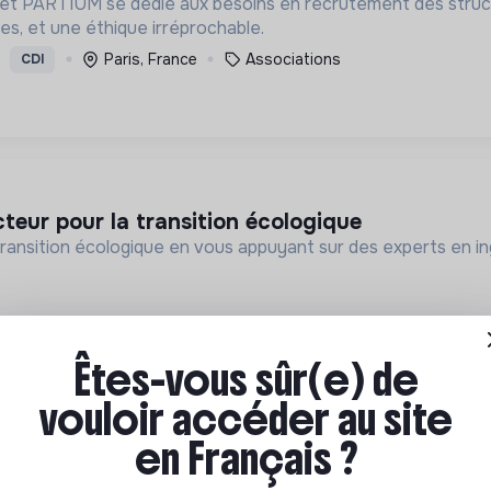
inet PARTIUM se dédie aux besoins en recrutement des struct
es, et une éthique irréprochable.
Paris, France
Associations
CDI
acteur pour la transition écologique
transition écologique en vous appuyant sur des experts en i
Êtes-vous sûr(e) de
vouloir accéder au site
en Français ?
éveloppement (lead dev)