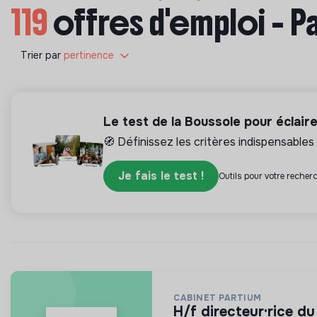
119
offres d'emploi - P
Trier par
pertinence
Le test de la Boussole pour éclair
🧭 Définissez les critères indispensables 
Je fais le test !
Outils pour votre recherc
CABINET PARTIUM
h/f directeur·rice 