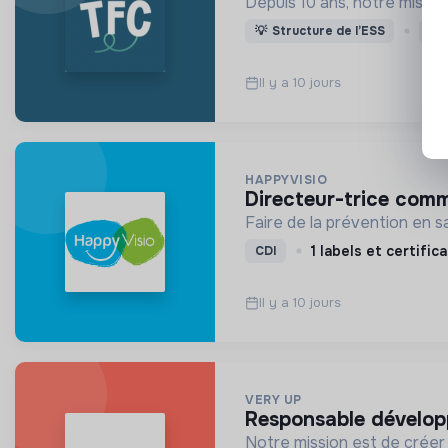
Depuis 10 ans, notre missi
💡
Structure de l’ESS
CD
Il y a 10 jours
HAPPYVISIO
directeur-trice com
Faire de la prévention en sa
1 labels et certific
CDI
Il y a 10 jours
VERY UP
responsable dévelo
Notre mission est de créer