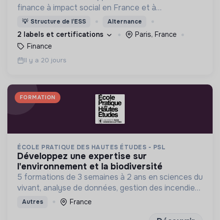
finance à impact social en France et à
l'international
💡
Structure de l’ESS
Alternance
2 labels et certifications
Paris, France
Finance
Il y a 20 jours
FORMATION
ÉCOLE PRATIQUE DES HAUTES ÉTUDES - PSL
développez une expertise sur
l'environnement et la biodiversité
5 formations de 3 semaines à 2 ans en sciences du
vivant, analyse de données, gestion des incendies
et génétique du paysage.
France
Autres