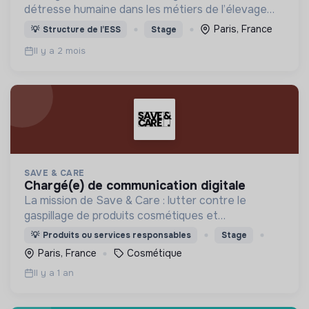
détresse humaine dans les métiers de l’élevage
(animaux de rente)
Paris, France
💡
Structure de l’ESS
Stage
Il y a 2 mois
SAVE & CARE
chargé(e) de communication digitale
La mission de Save & Care : lutter contre le
gaspillage de produits cosmétiques et
démocratiser l'accès aux soins de qualité 🌱
💡
Produits ou services responsables
Stage
Paris, France
Cosmétique
Il y a 1 an