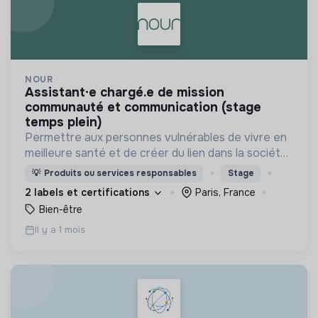
NOUR
assistant·e chargé.e de mission
communauté et communication (stage
temps plein)
Permettre aux personnes vulnérables de vivre en
meilleure santé et de créer du lien dans la société
grâce à des activités physiques conviviales et
💡
Produits ou services responsables
Stage
adaptées
2 labels et certifications
Paris, France
Bien-être
Il y a 1 mois