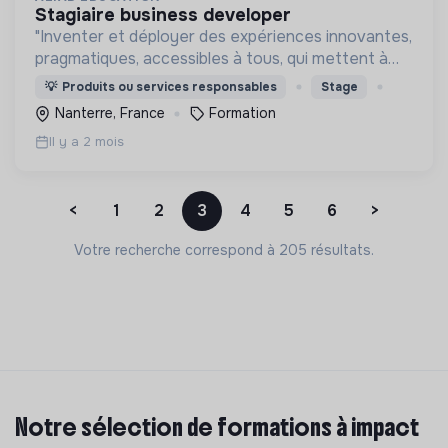
stagiaire business developer
"Inventer et déployer des expériences innovantes,
pragmatiques, accessibles à tous, qui mettent à
profit les sciences cognitives, et la créativité pour
💡
Produits ou services responsables
Stage
dynamiser l’apprentissage et la découverte."
Nanterre, France
Formation
Il y a 2 mois
<
1
2
3
4
5
6
>
Votre recherche correspond à 205 résultats.
Notre sélection de formations à impact