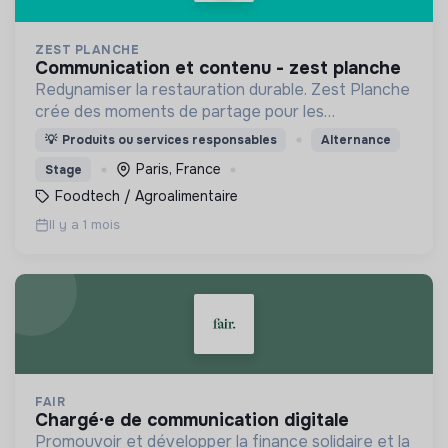
ZEST PLANCHE
communication et contenu - zest planche
Redynamiser la restauration durable. Zest Planche
crée des moments de partage pour les
entreprises allant de 20 à 1000 Zesteurs en livrant
💡
Produits ou services responsables
Alternance
à vélo dans tout Paris des planches à partager
Paris, France
Stage
faites maison.
Foodtech / Agroalimentaire
Il y a 1 mois
FAIR
chargé·e de communication digitale
Promouvoir et développer la finance solidaire et la