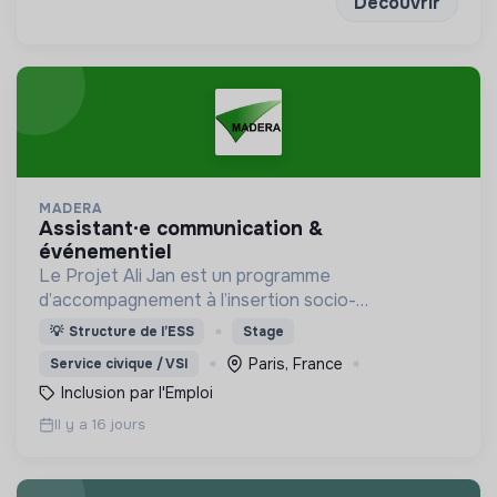
Découvrir
MADERA
assistant·e communication &
événementiel
Le Projet Ali Jan est un programme
d’accompagnement à l’insertion socio-
professionnelle des personnes bénéficiaires de la
💡
Structure de l’ESS
Stage
protection internationale (BPI) dans les territoires
Paris, France
Service civique / VSI
ruraux et périurbains.
Inclusion par l'Emploi
Il y a 16 jours