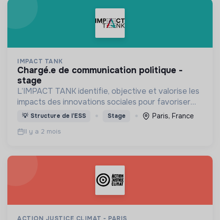
IMPACT TANK
chargé.e de communication politique -
stage
L’IMPACT TANK identifie, objective et valorise les
impacts des innovations sociales pour favoriser
leur développement à grande échelle et apporter
Paris, France
💡
Structure de l’ESS
Stage
des solutions de terrain aux besoins sociétaux.
Il y a 2 mois
ACTION JUSTICE CLIMAT - PARIS