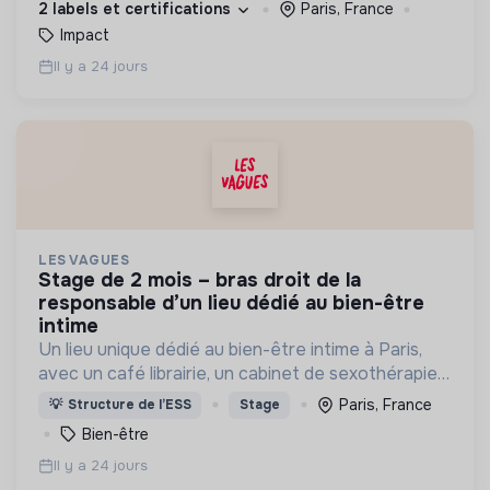
2 labels et certifications
Paris, France
Impact
Il y a 24 jours
LES VAGUES
stage de 2 mois – bras droit de la
responsable d’un lieu dédié au bien-être
intime
Un lieu unique dédié au bien-être intime à Paris,
avec un café librairie, un cabinet de sexothérapie
et une programmation événementielle pour
Paris, France
💡
Structure de l’ESS
Stage
(re)rencontrer son corps, son désir et son plaisir.
Bien-être
Il y a 24 jours