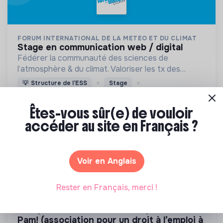
FORUM INTERNATIONAL DE LA METEO ET DU CLIMAT
stage en communication web / digital
Fédérer la communauté des sciences de
l’atmosphère & du climat. Valoriser les tx des
chercheurs Sensibiliser le public, médias, acteurs
💡
Structure de l’ESS
Stage
de la vie éco et sociale, enseignants et scolaires.
1 labels et certifications
Saint-Mandé, France
Éducation
Êtes-vous sûr(e) de vouloir
accéder au site en Français ?
Il y a 3 ans
Voir en Anglais
Rester en Français, merci !
PAM ! (PANTIN ACTIVITÉS ET MÉTIERS)
pam! (association pour un droit à l’emploi à