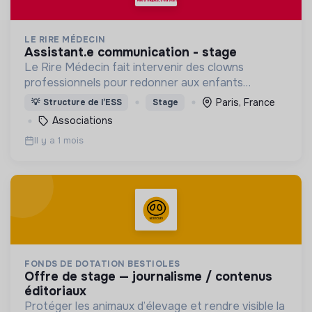
LE RIRE MÉDECIN
assistant.e communication - stage
Le Rire Médecin fait intervenir des clowns
professionnels pour redonner aux enfants
hospitalisés le pouvoir de rire pour affronter
Paris, France
💡
Structure de l’ESS
Stage
l’anxiété, la douleur ; soutenir les familles et les
Associations
soignants
Il y a 1 mois
FONDS DE DOTATION BESTIOLES
offre de stage — journalisme / contenus
éditoriaux
Protéger les animaux d’élevage et rendre visible la