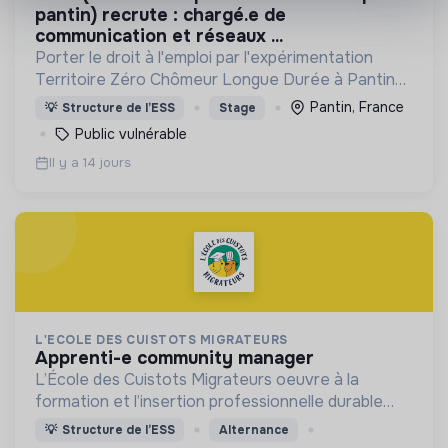
pantin) recrute : chargé.e de
communication et réseaux ...
Porter le droit à l'emploi par l'expérimentation
Territoire Zéro Chômeur Longue Durée à Pantin
(Quartier des 4 Chemins) : créer des emplois
Pantin, France
💡
Structure de l’ESS
Stage
dignes, durables et utiles au territoire
Public vulnérable
Il y a 14 jours
L'ECOLE DES CUISTOTS MIGRATEURS
apprenti-e community manager
L’École des Cuistots Migrateurs oeuvre à la
formation et l’insertion professionnelle durable
des personnes réfugiées et ressortissants de
💡
Structure de l’ESS
Alternance
pays tiers allophones par les métiers de la