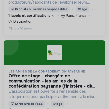
producteurs/fabricants de revaloriser leurs
produits déclassés et invendus à prix juste et
💡
Produits ou services responsables
Stage
offre aux consommateurs un mode de
1 labels et certifications
Paris, France
consommation qualitatif et éco-responsable
Distribution
Il y a 16 jours
LES AMI·ES DE LA CONFÉDÉRATION PAYSANNE
offre de stage - chargé·e de
communication - les ami·es de la
confédération paysanne (finistère - dè...
L'association est ouverte à l’ensemble des
citoyen·nes pour participer activement à la mise
en place d’une agriculture paysanne,
💡
Structure de l’ESS
Stage
respectueuse du vivant.