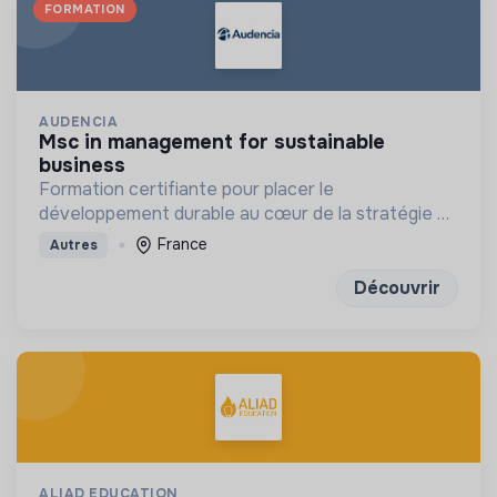
FORMATION
AUDENCIA
msc in management for sustainable
business
Formation certifiante pour placer le
développement durable au cœur de la stratégie de
l'entreprise à long terme
France
Autres
Découvrir
ALIAD EDUCATION