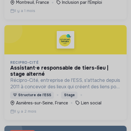
Montreuil, France
Inclusion par l'Emploi
restauration .
Il y a 1 mois
RECIPRO-CITÉ
assistant·e responsable de tiers-lieu |
stage alterné
Récipro-Cité, entreprise de l'ESS, s'attache depuis
2011 à concevoir des lieux qui créent des liens pour
imaginer la ville solidaire de demain.
💡
Structure de l’ESS
Stage
Asnières-sur-Seine, France
Lien social
Il y a 2 mois