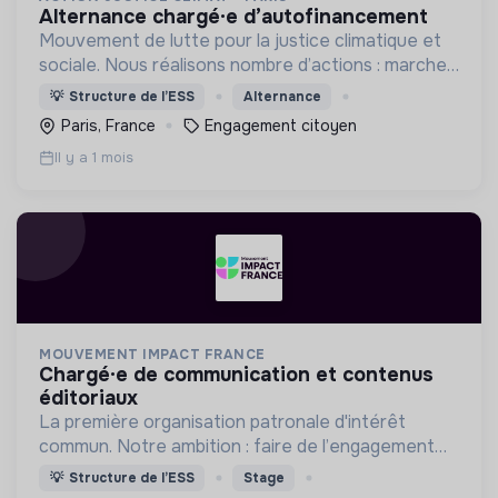
alternance chargé·e d’autofinancement
Mouvement de lutte pour la justice climatique et
sociale. Nous réalisons nombre d’actions : marches
pour le climat, actions de mobilisation citoyenne
💡
Structure de l’ESS
Alternance
non-violente, formations, luttes locales, etc.
Paris, France
Engagement citoyen
Il y a 1 mois
MOUVEMENT IMPACT FRANCE
chargé·e de communication et contenus
éditoriaux
La première organisation patronale d'intérêt
commun. Notre ambition : faire de l’engagement
des entreprises un facteur de compétitivité, de
💡
Structure de l’ESS
Stage
souveraineté, et d’attractivité.