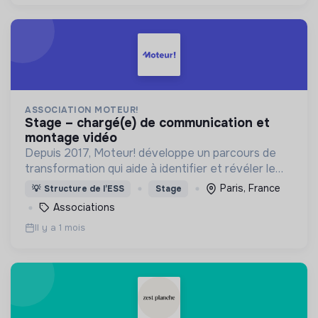
ASSOCIATION MOTEUR!
stage – chargé(e) de communication et
montage vidéo
Depuis 2017, Moteur! développe un parcours de
transformation qui aide à identifier et révéler le
potentiel des jeunes en se fondant sur les notions
Paris, France
💡
Structure de l’ESS
Stage
d'inspiration, de gratitude et de lien.
Associations
Il y a 1 mois