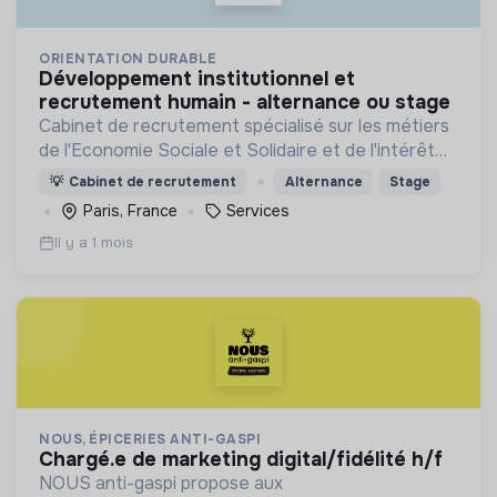
ORIENTATION DURABLE
développement institutionnel et
recrutement humain - alternance ou stage
Cabinet de recrutement spécialisé sur les métiers
de l'Economie Sociale et Solidaire et de l'intérêt
général
💡
Cabinet de recrutement
Alternance
Stage
Paris, France
Services
Il y a 1 mois
NOUS, ÉPICERIES ANTI-GASPI
chargé.e de marketing digital/fidélité h/f
NOUS anti-gaspi propose aux