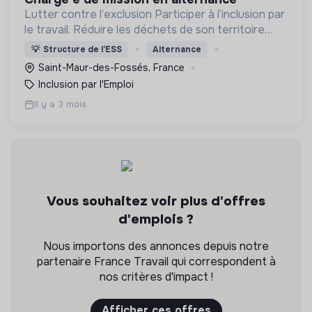
Lutter contre l’exclusion Participer à l’inclusion par
le travail. Réduire les déchets de son territoire
Proposer des objets réemployés à prix solidaires
💡
Structure de l’ESS
Alternance
Saint-Maur-des-Fossés, France
Inclusion par l'Emploi
Il y a 3 mois
Vous souhaitez voir plus d'offres
d'emplois ?
Nous importons des annonces depuis notre
partenaire France Travail qui correspondent à
nos critères d'impact !
Afficher ces offres