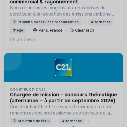
commercial & rayonnement
Nous donnons les moyens aux entreprises de
contribuer à la réduction des émissions carbone
via outil innovant de contribution carbone grâce
💡
Produits ou services responsables
Alternance
aux énergies renouvelables.
Paris, France
Cleantech
Stage
Il y a 3 mois
CONSTRUCTION21
chargée de mission - concours thématique
(alternance – à partir de septembre 2026)
Construction21 est le réseau d’information et de
rencontres des professionnels du secteur de la
construction durable.
💡
Structure de l’ESS
Alternance