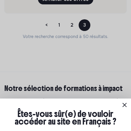
<
1
2
3
Votre recherche correspond à 50 résultats.
Notre sélection de formations à impact
Tu souhaites te réorienter mais tu ne sais pas par où
commencer ? Pas de panique, on te propose une
Êtes-vous sûr(e) de vouloir
sélection de formations aux métiers de la transition
accéder au site en Français ?
écologique et solidaire !