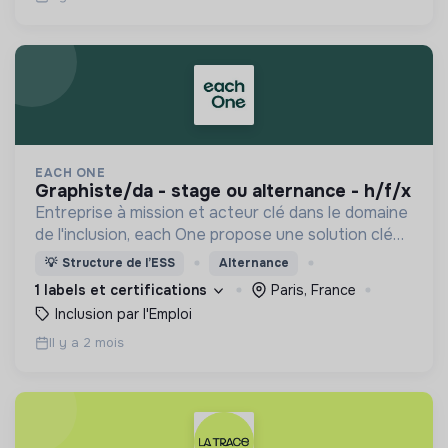
EACH ONE
graphiste/da - stage ou alternance - h/f/x
Entreprise à mission et acteur clé dans le domaine
de l'inclusion, each One propose une solution clé
en main de recrutement et de formation dédiée
💡
Structure de l’ESS
Alternance
aux personnes réfugiées et éloignées de l’emploi.
1 labels et certifications
Paris, France
Inclusion par l'Emploi
Il y a 2 mois