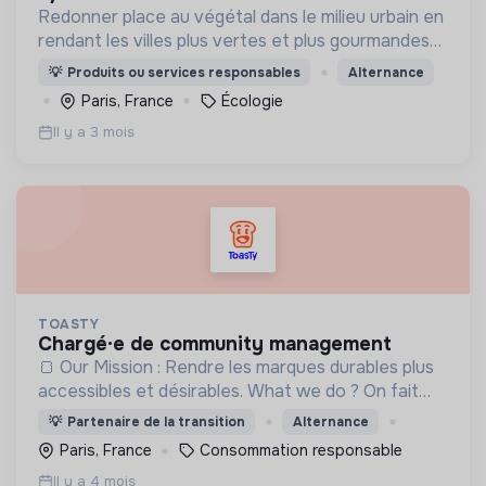
Redonner place au végétal dans le milieu urbain en
rendant les villes plus vertes et plus gourmandes
et en incitant les citadins à prendre part à la
💡
Produits ou services responsables
Alternance
révolution verte.
Paris, France
Écologie
Il y a 3 mois
TOASTY
chargé·e de community management
🍞 Our Mission : Rendre les marques durables plus
accessibles et désirables. What we do ? On fait
découvrir les plus belles marques responsables,
💡
Partenaire de la transition
Alternance
pour tous les besoins du quotidien.
Paris, France
Consommation responsable
Il y a 4 mois