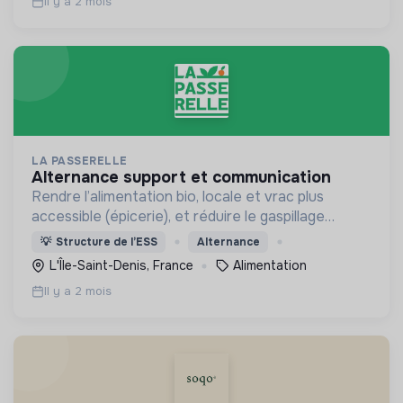
Il y a 2 mois
LA PASSERELLE
alternance support et communication
Rendre l’alimentation bio, locale et vrac plus
accessible (épicerie), et réduire le gaspillage
alimentaire (restaurant)
💡
Structure de l’ESS
Alternance
L'Île-Saint-Denis, France
Alimentation
Il y a 2 mois