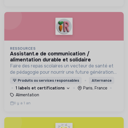
RESSOURCES
assistant.e de communication /
alimentation durable et solidaire
Faire des repas scolaires un vecteur de santé et
de pédagogie pour nourrir une future génération
responsable en protégeant l'environnement.
💡
Produits ou services responsables
Alternance
1 labels et certifications
Paris, France
Alimentation
Il y a 1 an