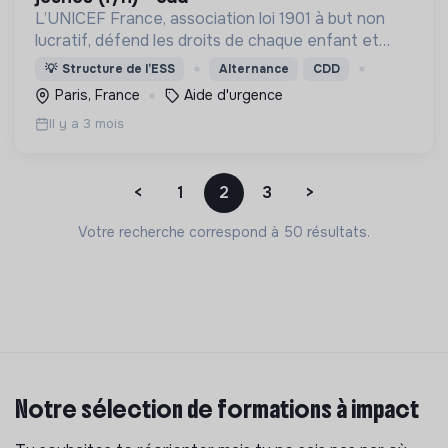
L’UNICEF France, association loi 1901 à but non
lucratif, défend les droits de chaque enfant et
adolescent d’où qu’il vienne.
💡
Structure de l’ESS
Alternance
CDD
Paris, France
Aide d'urgence
Il y a 3 mois
<
1
2
3
>
Votre recherche correspond à 50 résultats.
Notre sélection de formations à impact