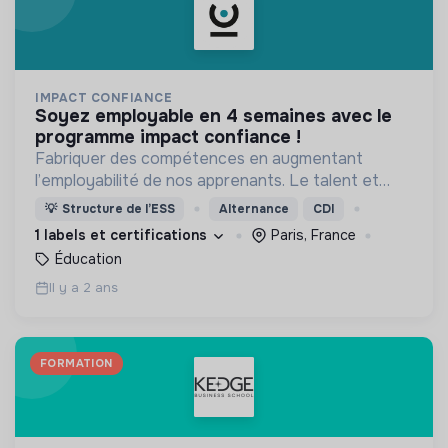
IMPACT CONFIANCE
soyez employable en 4 semaines avec le
programme impact confiance !
Fabriquer des compétences en augmentant
l’employabilité de nos apprenants. Le talent et
l’envie valent autant que le diplôme.
💡
Structure de l’ESS
Alternance
CDI
1 labels et certifications
Paris, France
Éducation
Il y a 2 ans
FORMATION