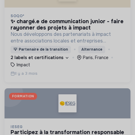
SOQO*
✨ chargé.e de communication junior - faire
rayonner des projets à impact
Nous développons des partenariats à impact
entre associations locales et entreprises
engagées ! Join us if you want to make sense
💡
Partenaire de la transition
Alternance
everyday 😊
2 labels et certifications
Paris, France
Impact
Il y a 3 mois
FORMATION
IESEG
participez à la transformation responsable