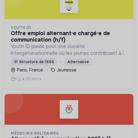
YOUTH ID
offre emploi alternant·e chargé·e de
communication (h/f)
Youth ID plaide pour une société
intergénérationnelle où les jeunes contribuent à la
construction d’un monde durable. Accompagner la
💡
Structure de l’ESS
Alternance
jeunesse, plus particulièrement les publics
Paris, France
Jeunesse
prioritaires, à agir
Il y a 25 jours
MÉDECINS SOLIDAIRES