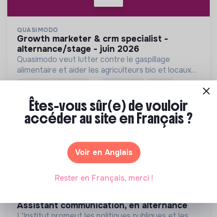
QUASIMODO
growth marketer & crm specialist -
alternance/stage - juin 2026
Quasimodo veut lutter contre le gaspillage
alimentaire et aider les agriculteurs bio et locaux
d'Ile de France !
💡
Structure de l’ESS
Alternance
Stage
Paris, France
Foodtech / Agroalimentaire
Êtes-vous sûr(e) de vouloir
Il y a 4 mois
accéder au site en Français ?
Voir en Anglais
Rester en Français, merci !
INSTITUT VEBLEN POUR LES RÉFORMES ÉCONOMIQUES
assistant communication, en alternance
L'Institut promeut les politiques publiques et les