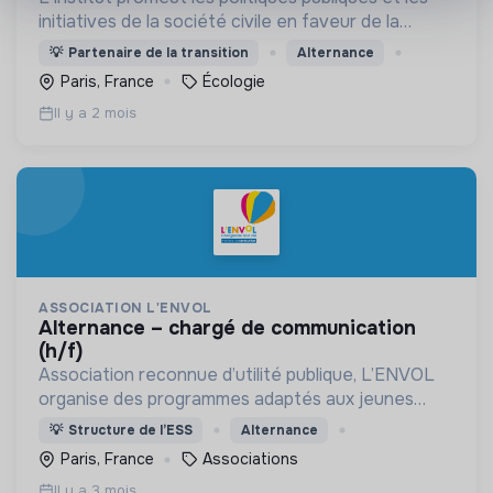
initiatives de la société civile en faveur de la
transition écologique et sociale.
💡
Partenaire de la transition
Alternance
Paris, France
Écologie
Il y a 2 mois
ASSOCIATION L'ENVOL
alternance – chargé de communication
(h/f)
Association reconnue d’utilité publique, L’ENVOL
organise des programmes adaptés aux jeunes
malades de 6 à 25 ans et à leur famille.
💡
Structure de l’ESS
Alternance
Paris, France
Associations
Il y a 3 mois