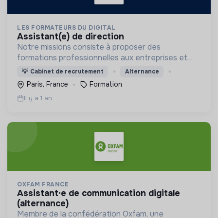
LES FORMATEURS DU DIGITAL
assistant(e) de direction
Notre missions consiste à proposer des
formations professionnelles aux entreprises et
aux indépendants dans le domaine du digital.
💡
Cabinet de recrutement
Alternance
Paris, France
Formation
Il y a 1 an
OXFAM FRANCE
assistant·e de communication digitale
(alternance)
Membre de la confédération Oxfam, une