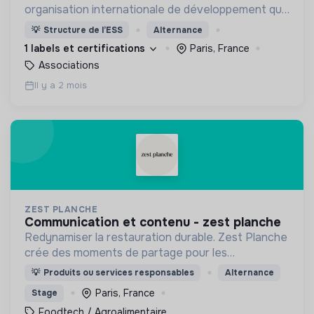
organisation internationale de développement qui
met en oeuvre des solutions durables pour mettre
💡
Structure de l’ESS
Alternance
fin aux injustices qui engendrent la pauvreté.
1 labels et certifications
Paris, France
Associations
Il y a 2 mois
ZEST PLANCHE
communication et contenu - zest planche
Redynamiser la restauration durable. Zest Planche
crée des moments de partage pour les
entreprises allant de 20 à 1000 Zesteurs en livrant
💡
Produits ou services responsables
Alternance
à vélo dans tout Paris des planches à partager
Paris, France
Stage
faites maison.
Foodtech / Agroalimentaire