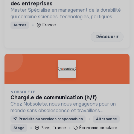
des entreprises
Master Spécialisé en management de la durabilité
qui combine sciences, technologies, politiques
publiques et management
France
Autres
Découvrir
NOBSOLETE
chargé.e de communication (h/f)
Chez Nobsolete, nous nous engageons pour un
monde sans obsolescence et travaillons
concrètement pour rendre nos objets du
💡
Produits ou services responsables
Alternance
quotidien plus durables
Paris, France
Économie circulaire
Stage