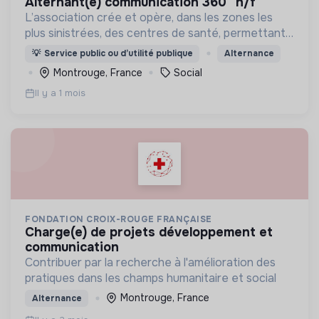
alternant(e) communication 360° h/f
L’association crée et opère, dans les zones les
plus sinistrées, des centres de santé, permettant
aux populations de retrouver une porte à laquelle
💡
Service public ou d’utilité publique
Alternance
frapper lorsque le besoin médical survient.
Montrouge, France
Social
Il y a 1 mois
FONDATION CROIX-ROUGE FRANÇAISE
charge(e) de projets développement et
communication
Contribuer par la recherche à l'amélioration des
pratiques dans les champs humanitaire et social
Montrouge, France
Alternance