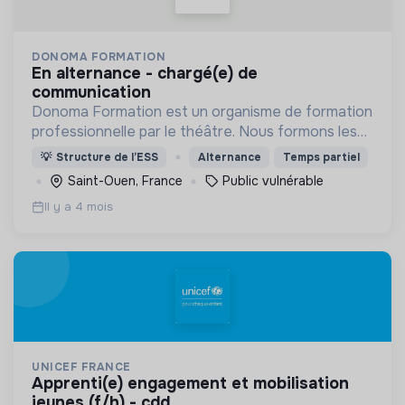
DONOMA FORMATION
en alternance - chargé(e) de
communication
Donoma Formation est un organisme de formation
professionnelle par le théâtre. Nous formons les
professionnels qui accompagnent les publics
💡
Structure de l’ESS
Alternance
Temps partiel
vulnérables (gérontologie, handicap et grande
Saint-Ouen, France
Public vulnérable
précarité).
Il y a 4 mois
UNICEF FRANCE
apprenti(e) engagement et mobilisation
jeunes (f/h) - cdd