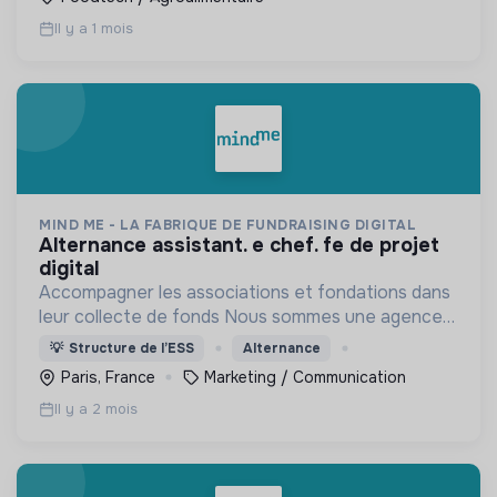
Il y a 1 mois
MIND ME - LA FABRIQUE DE FUNDRAISING DIGITAL
alternance assistant. e chef. fe de projet
digital
Accompagner les associations et fondations dans
leur collecte de fonds Nous sommes une agence
de fundraising digital. Nous concevons des
💡
Structure de l’ESS
Alternance
campagnes donor-centric pour déclencher
Paris, France
Marketing / Communication
l’engagement et le don.
Il y a 2 mois