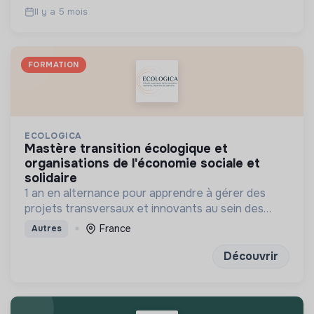
Il y a 5 mois
FORMATION
ECOLOGICA
mastère transition écologique et
organisations de l'économie sociale et
solidaire
1 an en alternance pour apprendre à gérer des
projets transversaux et innovants au sein des
organisations de l’ESS
France
Autres
Découvrir