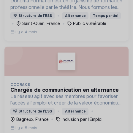
Donoma Formation est un organisme de formation
professionnelle par le théâtre. Nous formons les
professionnels qui accompagnent les publics
💡
Structure de l’ESS
Alternance
Temps partiel
vulnérables (gérontologie, handicap et grande
Saint-Ouen, France
Public vulnérable
précarité).
Il y a 4 mois
COORACE
chargée de communication en alternance
Le réseau agit avec ses membres pour favoriser
l'accès à l'emploi et créer de la valeur économique,
sociale et écologique dans les territoires.
💡
Structure de l’ESS
Alternance
Bagneux, France
Inclusion par l'Emploi
Il y a 5 mois