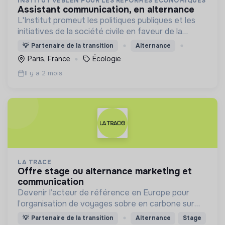
INSTITUT VEBLEN POUR LES RÉFORMES ÉCONOMIQUES
assistant communication, en alternance
L'Institut promeut les politiques publiques et les
initiatives de la société civile en faveur de la
transition écologique et sociale.
💡
Partenaire de la transition
Alternance
Paris, France
Écologie
Il y a 2 mois
LA TRACE
offre stage ou alternance marketing et
communication
Devenir l’acteur de référence en Europe pour
l’organisation de voyages sobre en carbone sur
mesure, à vélo, adaptés aux moyens et aux
💡
Partenaire de la transition
Alternance
Stage