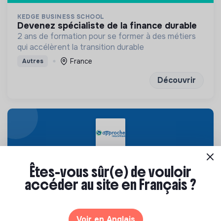
KEDGE BUSINESS SCHOOL
devenez spécialiste de la finance durable
2 ans de formation pour se former à des métiers
qui accélèrent la transition durable
France
Autres
Découvrir
Êtes-vous sûr(e) de vouloir
APPROCHE
chargé·e de mission en alternance
accéder au site en Français ?
Lutter contre l’exclusion Participer à l’inclusion par
le travail. Réduire les déchets de son territoire
Proposer des objets réemployés à prix solidaires
💡
Structure de l’ESS
Alternance
Voir en Anglais