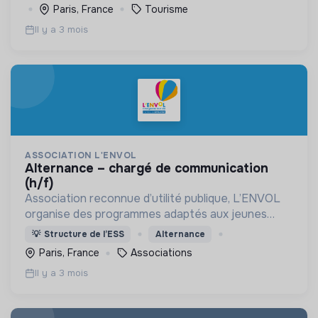
besoins de chaque personne
Paris, France
Tourisme
Il y a 3 mois
ASSOCIATION L'ENVOL
alternance – chargé de communication
(h/f)
Association reconnue d’utilité publique, L’ENVOL
organise des programmes adaptés aux jeunes
malades de 6 à 25 ans et à leur famille.
💡
Structure de l’ESS
Alternance
Paris, France
Associations
Il y a 3 mois