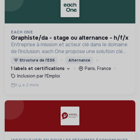
EACH ONE
graphiste/da - stage ou alternance - h/f/x
Entreprise à mission et acteur clé dans le domaine
de l'inclusion, each One propose une solution clé
en main de recrutement et de formation dédiée
💡
Structure de l’ESS
Alternance
aux personnes réfugiées et éloignées de l’emploi.
1 labels et certifications
Paris, France
Inclusion par l'Emploi
Il y a 2 mois