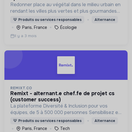
Redonner place au végétal dans le milieu urbain en
rendant les villes plus vertes et plus gourmandes
et en incitant les citadins à prendre part à la
💡
Produits ou services responsables
Alternance
révolution verte.
Paris, France
Écologie
Il y a 3 mois
REMIXT.CO
remixt - alternant.e chef.fe de projet cs
(customer success)
La plateforme Diversité & Inclusion pour vos
équipes, de 5 à 500 000 personnes Sensibilisez et
sondez vos équipes pour améliorer le vivre
💡
Produits ou services responsables
Alternance
ensemble et prévenir les risques
Paris, France
Tech