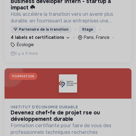
business developer intern - startup à
impact ☘️
Holis accélère la transition vers un avenir plus
durable, en fournissant aux entreprises une
plateforme pour quantifier, améliorer et
💡
Partenaire de la transition
Stage
communiquer la performance environnementale
4 labels et certifications
Paris, France
de leurs produits.
Écologie
Il y a 3 mois
FORMATION
INSTITUT D'ÉCONOMIE DURABLE
devenez chef•fe de projet rse ou
développement durable
Formation certifiante pour faire de vous des
professionnels techniques recherchés