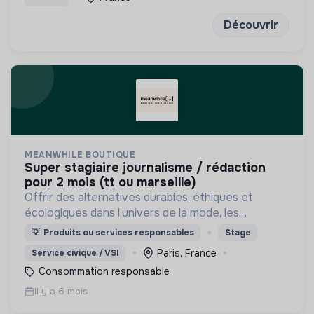
Découvrir
MEANWHILE BOUTIQUE
super stagiaire journalisme / rédaction
pour 2 mois (tt ou marseille)
Offrir des alternatives durables, éthiques et
écologiques dans l’univers de la mode, les
accessoires, la déco et le bien-être, pour femmes,
💡
Produits ou services responsables
Stage
hommes et enfants.
Paris, France
Service civique / VSI
Consommation responsable
Il y a 6 mois