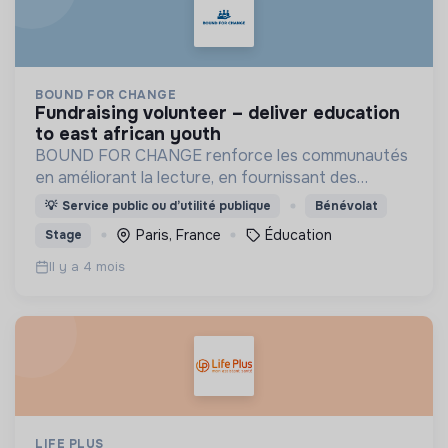
BOUND FOR CHANGE
fundraising volunteer – deliver education
to east african youth
BOUND FOR CHANGE renforce les communautés
en améliorant la lecture, en fournissant des
ressources et outils numériques, en soutenant les
💡
Service public ou d’utilité publique
Bénévolat
enseignants et en créant des partenariats
Paris, France
Éducation
Stage
durables.
Il y a 4 mois
LIFE PLUS