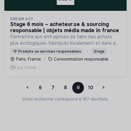
DREAM ACT
stage 6 mois – acheteur.se & sourcing
responsable | objets média made in france
Permettre aux entreprises de faire des achats
plus écologiques, fabriqués localement et dans de
bonnes conditions.
💡
Produits ou services responsables
Stage
Paris, France
Consommation responsable
Il y a 3 mois
<
6
7
8
9
10
>
Votre recherche correspond à 187 résultats.