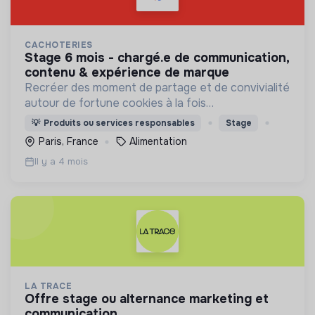
CACHOTERIES
stage 6 mois - chargé.e de communication,
contenu & expérience de marque
Recréer des moment de partage et de convivialité
autour de fortune cookies à la fois
personnalisables, sains (bio, faible en gluten & IG
💡
Produits ou services responsables
Stage
bas) et surtout gourmands !
Paris, France
Alimentation
Il y a 4 mois
LA TRACE
offre stage ou alternance marketing et
communication