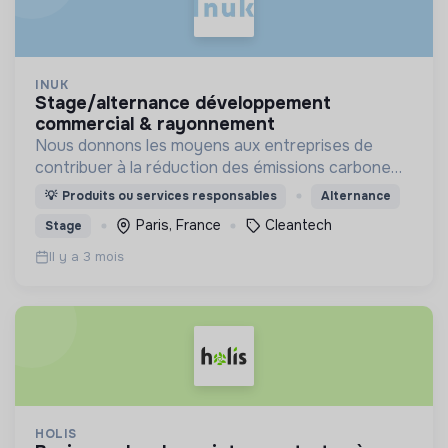
INUK
stage/alternance développement
commercial & rayonnement
Nous donnons les moyens aux entreprises de
contribuer à la réduction des émissions carbone
via outil innovant de contribution carbone grâce
💡
Produits ou services responsables
Alternance
aux énergies renouvelables.
Paris, France
Cleantech
Stage
Il y a 3 mois
HOLIS