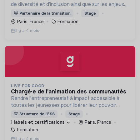
de diversité et d'inclusion ainsi que sur les enjeux
environnementaux.
💡
Partenaire de la transition
Stage
Paris, France
Formation
Il y a 4 mois
LIVE FOR GOOD
chargé·e de l'animation des communautés
Rendre l'entrepreneuriat à impact accessible à
toutes les jeunesses pour libérer leur pouvoir
d’agir
💡
Structure de l’ESS
Stage
1 labels et certifications
Paris, France
Formation
Il y a 4 mois