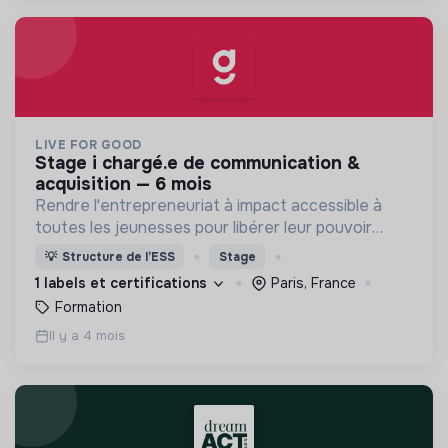
LIVE FOR GOOD
stage i chargé.e de communication &
acquisition — 6 mois
Rendre l'entrepreneuriat à impact accessible à
toutes les jeunesses pour libérer leur pouvoir
d’agir
💡
Structure de l’ESS
Stage
1 labels et certifications
Paris, France
Formation
Il y a 4 mois