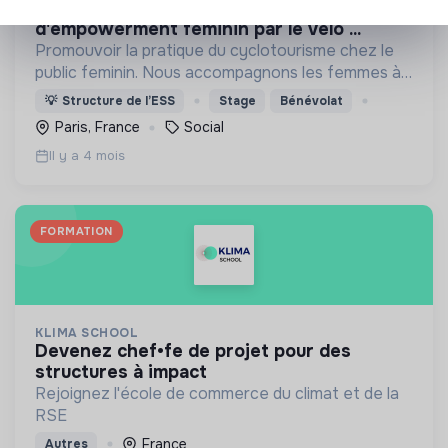
community manager - projet
d'empowerment féminin par le vélo ...
Promouvoir la pratique du cyclotourisme chez le
public feminin. Nous accompagnons les femmes à
(re)prendre confiance en elles et à se réapproprier
💡
Structure de l’ESS
Stage
Bénévolat
leur corps à travers la pratique du vélo en collectif
Paris, France
Social
Il y a 4 mois
FORMATION
KLIMA SCHOOL
devenez chef•fe de projet pour des
structures à impact
Rejoignez l'école de commerce du climat et de la
RSE
France
Autres