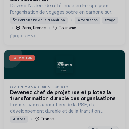
Devenir l’acteur de référence en Europe pour
l’organisation de voyages sobre en carbone sur
mesure, à vélo, adaptés aux moyens et aux
💡
Partenaire de la transition
Alternance
Stage
besoins de chaque personne
Paris, France
Tourisme
Il y a 3 mois
FORMATION
GREEN MANAGEMENT SCHOOL
devenez chef de projet rse et pilotez la
transformation durable des organisations
Formez-vous aux métiers de la RSE, du
développement durable et de la transition
écologique en entreprise
France
Autres