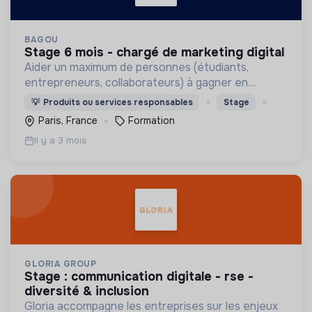
BAGOU
stage 6 mois - chargé de marketing digital
Aider un maximum de personnes (étudiants,
entrepreneurs, collaborateurs) à gagner en
confiance à l'oral.
💡
Produits ou services responsables
Stage
Paris, France
Formation
Il y a 3 mois
GLORIA GROUP
stage : communication digitale - rse -
diversité & inclusion
Gloria accompagne les entreprises sur les enjeux