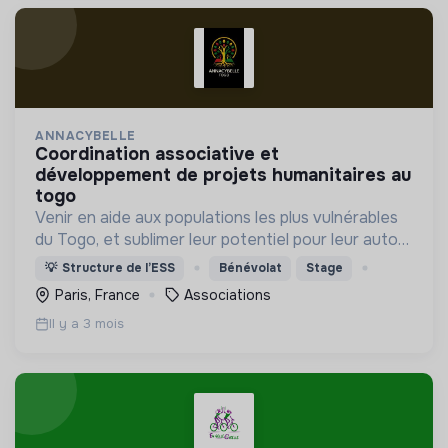
ANNACYBELLE
coordination associative et
développement de projets humanitaires au
togo
Venir en aide aux populations les plus vulnérables
du Togo, et sublimer leur potentiel pour leur auto
épanouissement
💡
Structure de l’ESS
Bénévolat
Stage
Paris, France
Associations
Il y a 3 mois