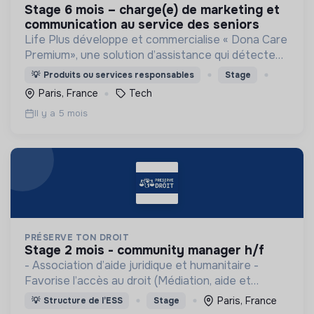
stage 6 mois – charge(e) de marketing et
communication au service des seniors
Life Plus développe et commercialise « Dona Care
Premium», une solution d’assistance qui détecte
certaines anomalies (chute, errance, fugue,
💡
Produits ou services responsables
Stage
activité inhabituelle) grâce à une montre
Paris, France
Tech
connectée.
Il y a 5 mois
PRÉSERVE TON DROIT
stage 2 mois - community manager h/f
- Association d’aide juridique et humanitaire -
Favorise l’accès au droit (Médiation, aide et
accompagnement) - Projets humanitaires
Paris, France
💡
Structure de l’ESS
Stage