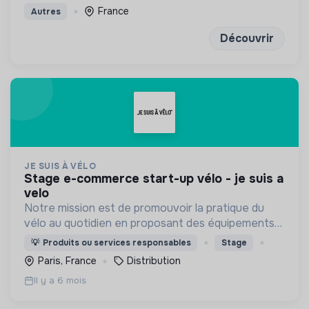
France
Autres
Découvrir
JE SUIS À VÉLO
stage e-commerce start-up vélo - je suis a
velo
Notre mission est de promouvoir la pratique du
vélo au quotidien en proposant des équipements
stylés et durables pour faciliter la vie des cyclistes
💡
Produits ou services responsables
Stage
urbains.
Paris, France
Distribution
Il y a 6 mois