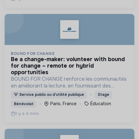
BOUND FOR CHANGE
be a change-maker: volunteer with bound
for change – remote or hybrid
opportunities
BOUND FOR CHANGE renforce les communautés
en améliorant la lecture, en fournissant des
ressources et outils numériques, en soutenant les
💡
Service public ou d’utilité publique
Stage
enseignants et en créant des partenariats
Paris, France
Éducation
Bénévolat
durables.
Il y a 4 mois