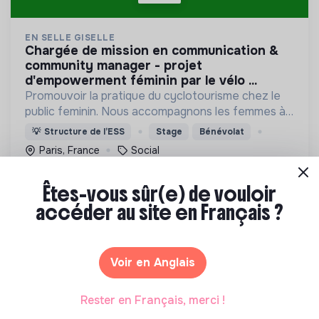
EN SELLE GISELLE
chargée de mission en communication &
community manager - projet
d'empowerment féminin par le vélo ...
Promouvoir la pratique du cyclotourisme chez le
public feminin. Nous accompagnons les femmes à
(re)prendre confiance en elles et à se réapproprier
💡
Structure de l’ESS
Stage
Bénévolat
leur corps à travers la pratique du vélo en collectif
Paris, France
Social
Il y a 2 mois
Êtes-vous sûr(e) de vouloir
accéder au site en Français ?
Voir en Anglais
EN SELLE GISELLE
Rester en Français, merci !
chargée de mission en communication &