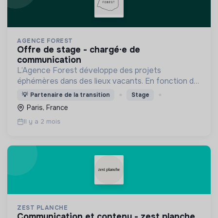
AGENCE FOREST
offre de stage - chargé·e de
communication
L’Agence Forest développe des projets
éphémères dans des lieux vacants. En fonction du
contexte, elle élabore des programmations
💡
Partenaire de la transition
Stage
diversifiées : événementiel, activités à impact,
Paris, France
accueil du public...
Il y a 2 mois
ZEST PLANCHE
communication et contenu - zest planche