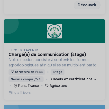
Découvrir
FERMES D'AVENIR
chargé(e) de communication (stage)
Notre mission consiste à soutenir les fermes
agroécologiques afin qu'elles se multiplient partout
en France !
💡
Structure de l’ESS
Stage
3 labels et certifications
Service civique / VSI
Paris, France
Agriculture
Il y a 11 jours