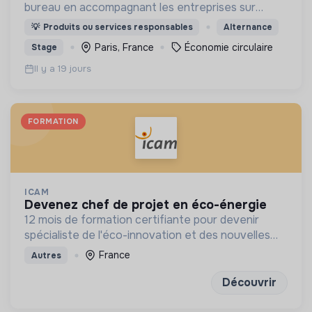
bureau en accompagnant les entreprises sur
toutes les problématiques liées à l'économie
💡
Produits ou services responsables
Alternance
circulaire dans le domaine du mobilier
Paris, France
Économie circulaire
Stage
professionnel.
Il y a 19 jours
FORMATION
ICAM
devenez chef de projet en éco-énergie
12 mois de formation certifiante pour devenir
spécialiste de l'éco-innovation et des nouvelles
technologies de l'énergie
France
Autres
Découvrir