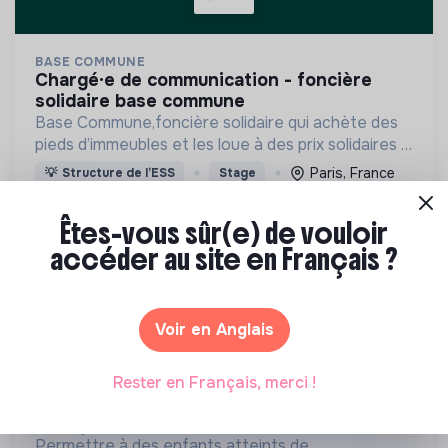
BASE COMMUNE
chargé·e de communication - foncière
solidaire base commune
Base Commune,foncière solidaire qui achète des
pieds d’immeubles et les loue à des prix solidaires à
des acteurs à impact social (entreprises de l'ESS,
Paris, France
💡
Structure de l’ESS
Stage
associations, artisans, commerces indépendants)
Immobilier
Êtes-vous sûr(e) de vouloir
Il y a 1 mois
accéder au site en Français ?
Voir en Anglais
Rester en Français, merci !
MÉCÉNAT CHIRURGIE CARDIAQUE
chargé(e) de projet événementiel
Permettre à des enfants atteints de