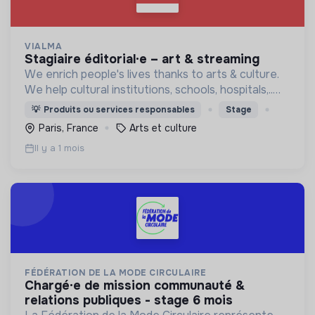
VIALMA
stagiaire éditorial·e – art & streaming
We enrich people's lives thanks to arts & culture.
We help cultural institutions, schools, hospitals,..
improve their audiences' well-being with curated
💡
Produits ou services responsables
Stage
programmes available through streaming.
Paris, France
Arts et culture
Il y a 1 mois
FÉDÉRATION DE LA MODE CIRCULAIRE
chargé·e de mission communauté &
relations publiques - stage 6 mois