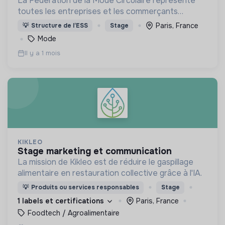
La Fédération de la Mode Circulaire représente
toutes les entreprises et les commerçants
engagés dans la mode circulaire en portant les
Paris, France
💡
Structure de l’ESS
Stage
valeurs d'une mode juste, transparente et
Mode
responsable.
Il y a 1 mois
KIKLEO
stage marketing et communication
La mission de Kikleo est de réduire le gaspillage
alimentaire en restauration collective grâce à l'IA.
💡
Produits ou services responsables
Stage
1 labels et certifications
Paris, France
Foodtech / Agroalimentaire