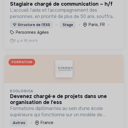
stagiaire chargé de communication – h/f
L’accueil, l’aide et l’accompagnement des
personnes, en priorité de plus de 50 ans, souffrant
de pauvreté, de solitude, d’exclusion, de précarité,
Paris, FR
💡
Structure de l’ESS
Stage
de maladie.
Personnes âgées
Il y a 16 jours
FORMATION
ECOLOGICA
devenez chargé·e de projets dans une
organisation de l'ess
Formations diplômantes au sein d'une école
supérieure qui fonctionne sur un modèle de
gouvernance partagée
France
Autres