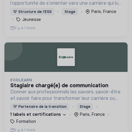
l’opportunité de s’orienter vers une carrière qui lui
correspond pleinement, en étant bien informé et
Paris, France
💡
Structure de l’ESS
Stage
soutenu dans ses choix.
Jeunesse
Il y a 1 mois
ECOLEARN
stagiaire chargé(e) de communication
Donner aux professionnels les savoirs, savoir-être
et savoir faire pour transformer leur carrière ou
leur entreprise vers plus de durabilité.
💡
Partenaire de la transition
Stage
1 labels et certifications
Paris, France
Formation
Il y a 1 mois