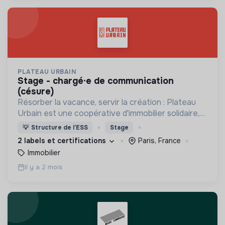
PLATEAU URBAIN
stage - chargé·e de communication
(césure)
Résorber la vacance, servir la création : Plateau
Urbain est une coopérative d'immobilier solidaire,
spécialisée dans le montage et la gestion
💡
Structure de l’ESS
Stage
d'occupations temporaires de bâtiments vacants
2 labels et certifications
Paris, France
Immobilier
Il y a 2 mois