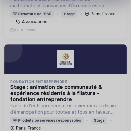
malformations cardiaques d'être opérés en
France, en Suisse ou en Belgique lorsque cela est
Paris, France
💡
Structure de l’ESS
Stage
impossible dans leur pays faute de moyens
Associations
techniques ou financiers.
Il y a 1 mois
FONDATION ENTREPRENDRE
stage : animation de communauté &
expérience résidents à la filature -
fondation entreprendre
Faire de l'entrepreneuriat un levier extraordinaire
d'émancipation pour toutes et tous en faveur
d'une société inclusive et durable.
💡
Produits ou services responsables
Stage
Paris, France