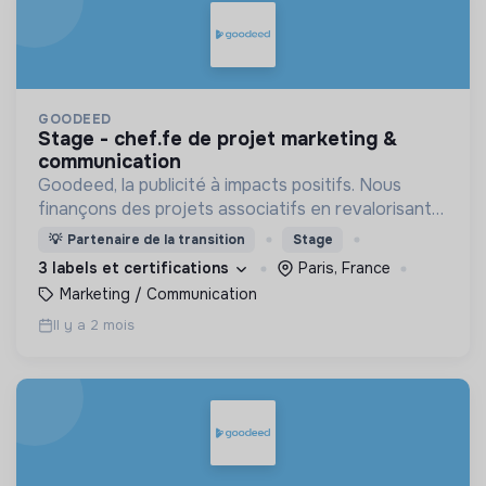
GOODEED
stage - chef.fe de projet marketing &
communication
Goodeed, la publicité à impacts positifs. Nous
finançons des projets associatifs en revalorisant
les budgets médias des annonceurs.
💡
Partenaire de la transition
Stage
3 labels et certifications
Paris, France
Marketing / Communication
Il y a 2 mois