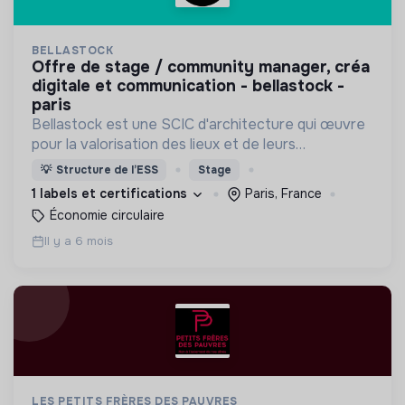
BELLASTOCK
offre de stage / community manager, créa
digitale et communication - bellastock -
paris
Bellastock est une SCIC d'architecture qui œuvre
pour la valorisation des lieux et de leurs
ressources en proposant des alternatives à l'acte
💡
Structure de l’ESS
Stage
de construire.
1 labels et certifications
Paris, France
Économie circulaire
Il y a 6 mois
LES PETITS FRÈRES DES PAUVRES