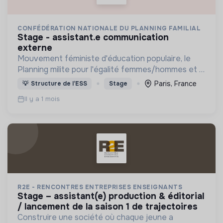
CONFÉDÉRATION NATIONALE DU PLANNING FAMILIAL
stage - assistant.e communication
externe
Mouvement féministe d'éducation populaire, le
Planning milite pour l'égalité femmes/hommes et la
possibilité pour chaque personne de vivre une
Paris, France
💡
Structure de l’ESS
Stage
sexualité épanouie,
Il y a 1 mois
R2E - RENCONTRES ENTREPRISES ENSEIGNANTS
stage – assistant(e) production & éditorial
/ lancement de la saison 1 de trajectoires
Construire une société où chaque jeune a