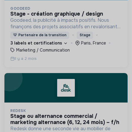
GOODEED
stage - création graphique / design
Goodeed, la publicité à impacts positifs. Nous
finançons des projets associatifs en revalorisant
les budgets médias des annonceurs.
💡
Partenaire de la transition
Stage
3 labels et certifications
Paris, France
Marketing / Communication
Il y a 2 mois
REDESK
stage ou alternance commercial /
marketing alternance (6, 12, 24 mois) – f/h
Redesk donne une seconde vie au mobilier de