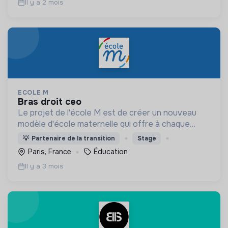
Il y a 2 mois
ECOLE M
bras droit ceo
Le projet de l'école M est de créer un nouveau
modèle d'école maternelle qui offre à chaque
enfant une éducation personnalisée et qui
💡
Partenaire de la transition
Stage
contribue à la réduction des inégalités scolaires.
Paris, France
Éducation
Il y a 3 mois