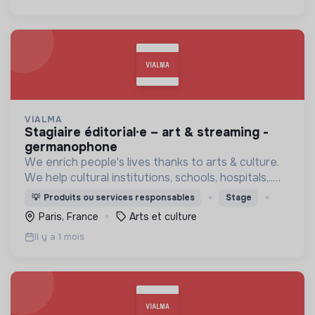
VIALMA
stagiaire éditorial·e – art & streaming -
germanophone
We enrich people's lives thanks to arts & culture.
We help cultural institutions, schools, hospitals,..
improve their audiences' well-being with curated
💡
Produits ou services responsables
Stage
programmes available through streaming.
Paris, France
Arts et culture
Il y a 1 mois