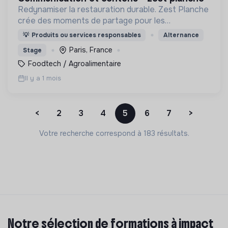
Redynamiser la restauration durable. Zest Planche
crée des moments de partage pour les
entreprises allant de 20 à 1000 Zesteurs en livrant
💡
Produits ou services responsables
Alternance
à vélo dans tout Paris des planches à partager
Paris, France
Stage
faites maison.
Foodtech / Agroalimentaire
Il y a 1 mois
<
2
3
4
5
6
7
>
Votre recherche correspond à 183 résultats.
Notre sélection de formations à impact