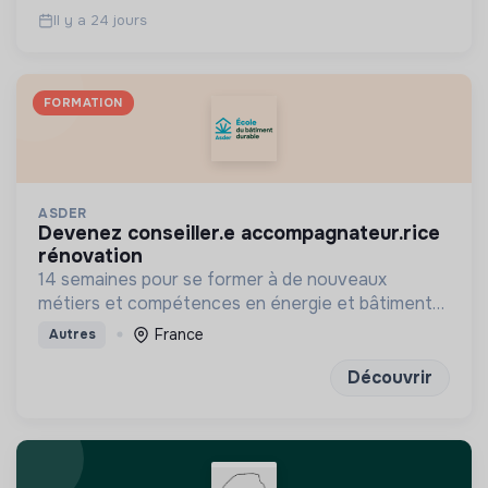
Il y a 24 jours
FORMATION
ASDER
devenez conseiller.e accompagnateur.rice
rénovation
14 semaines pour se former à de nouveaux
métiers et compétences en énergie et bâtiment
durables
France
Autres
Découvrir