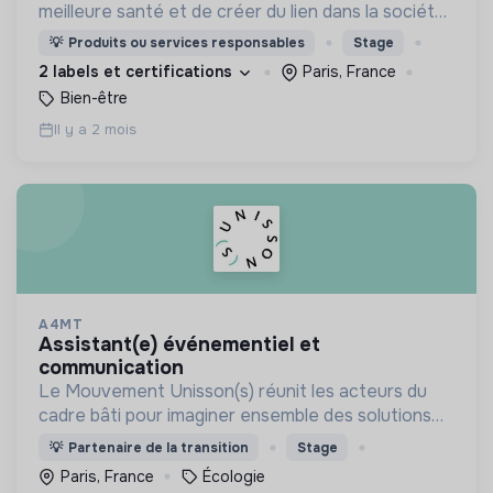
meilleure santé et de créer du lien dans la société
grâce à des activités physiques conviviales et
💡
Produits ou services responsables
Stage
adaptées
2 labels et certifications
Paris, France
Bien-être
Il y a 2 mois
A4MT
assistant(e) événementiel et
communication
Le Mouvement Unisson(s) réunit les acteurs du
cadre bâti pour imaginer ensemble des solutions
d’architecture bas carbone et vivante, au service
💡
Partenaire de la transition
Stage
de la transition écologique.
Paris, France
Écologie