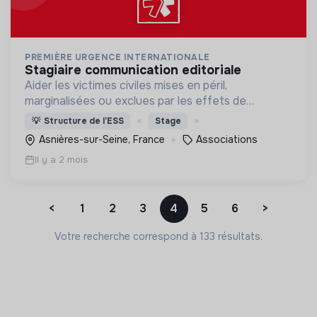
PREMIÈRE URGENCE INTERNATIONALE
stagiaire communication editoriale
Aider les victimes civiles mises en péril,
marginalisées ou exclues par les effets de
catastrophes naturelles, de guerres et de
💡
Structure de l’ESS
Stage
situations d’effondrement économique.
Asnières-sur-Seine, France
Associations
Il y a 2 mois
<
1
2
3
4
5
6
>
Votre recherche correspond à 133 résultats.