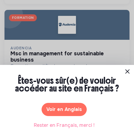
FORMATION
AUDENCIA
msc in management for sustainable
business
Formation certifiante pour placer le
développement durable au cœur de la stratégie de
Êtes-vous sûr(e) de vouloir
l'entreprise à long terme
France
Autres
accéder au site en Français ?
Découvrir
Voir en Anglais
Rester en Français, merci !