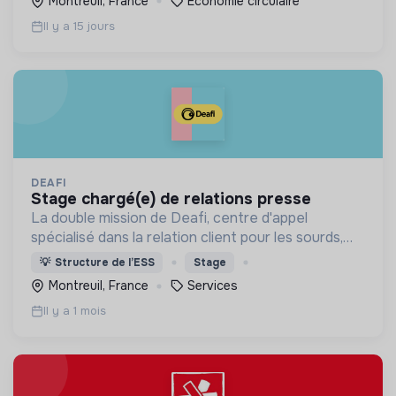
Montreuil, France
Économie circulaire
Il y a 15 jours
DEAFI
stage chargé(e) de relations presse
La double mission de Deafi, centre d'appel
spécialisé dans la relation client pour les sourds,
est de développer l'employabilité des personnes
💡
Structure de l’ESS
Stage
sourdes tout en œuvrant pour l'accessibilité.
Montreuil, France
Services
Il y a 1 mois