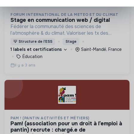
FORUM INTERNATIONAL DE LA METEO ET DU CLIMAT
stage en communication web / digital
Fédérer la communauté des sciences de
l’atmosphère & du climat. Valoriser les tx des
chercheurs Sensibiliser le public, médias, acteurs
💡
Structure de l’ESS
Stage
de la vie éco et sociale, enseignants et scolaires.
1 labels et certifications
Saint-Mandé, France
Éducation
Il y a 3 ans
PAM ! (PANTIN ACTIVITÉS ET MÉTIERS)
pam! (association pour un droit à l’emploi à
pantin) recrute : chargé.e de