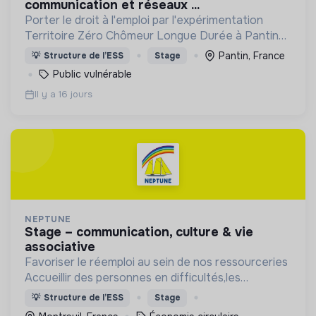
communication et réseaux ...
Porter le droit à l'emploi par l'expérimentation
Territoire Zéro Chômeur Longue Durée à Pantin
(Quartier des 4 Chemins) : créer des emplois
Pantin, France
💡
Structure de l’ESS
Stage
dignes, durables et utiles au territoire
Public vulnérable
Il y a 16 jours
NEPTUNE
stage – communication, culture & vie
associative
Favoriser le réemploi au sein de nos ressourceries
Accueillir des personnes en difficultés,les
accompagner socialement et professionnellement
💡
Structure de l’ESS
Stage