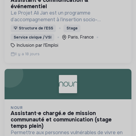
assistant·e communication &
événementiel
Le Projet Ali Jan est un programme
d’accompagnement à l’insertion socio-
professionnelle des personnes bénéficiaires de la
💡
Structure de l’ESS
Stage
protection internationale (BPI) dans les territoires
Paris, France
Service civique / VSI
ruraux et périurbains.
Inclusion par l'Emploi
Il y a 18 jours
NOUR
assistant·e chargé.e de mission
communauté et communication (stage
temps plein)
Permettre aux personnes vulnérables de vivre en