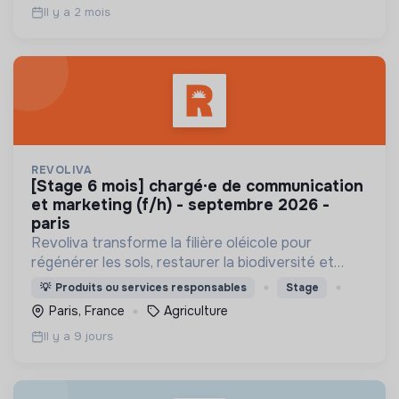
Il y a 2 mois
REVOLIVA
[stage 6 mois] chargé·e de communication
et marketing (f/h) - septembre 2026 -
paris
Revoliva transforme la filière oléicole pour
régénérer les sols, restaurer la biodiversité et
permettre la juste rémunération des producteurs.
💡
Produits ou services responsables
Stage
Paris, France
Agriculture
Il y a 9 jours