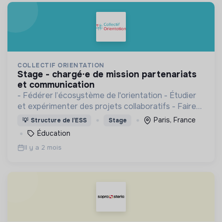
COLLECTIF ORIENTATION
stage - chargé·e de mission partenariats
et communication
- Fédérer l’écosystème de l'orientation - Étudier
et expérimenter des projets collaboratifs - Faire
entendre la voix de la société civile
Paris, France
💡
Structure de l’ESS
Stage
Éducation
Il y a 2 mois