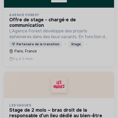
AGENCE FOREST
offre de stage - chargé·e de
communication
L’Agence Forest développe des projets
éphémères dans des lieux vacants. En fonction du
contexte, elle élabore des programmations
💡
Partenaire de la transition
Stage
diversifiées : événementiel, activités à impact,
Paris, France
accueil du public...
Il y a 2 mois
LES VAGUES
stage de 2 mois – bras droit de la
responsable d’un lieu dédié au bien-être