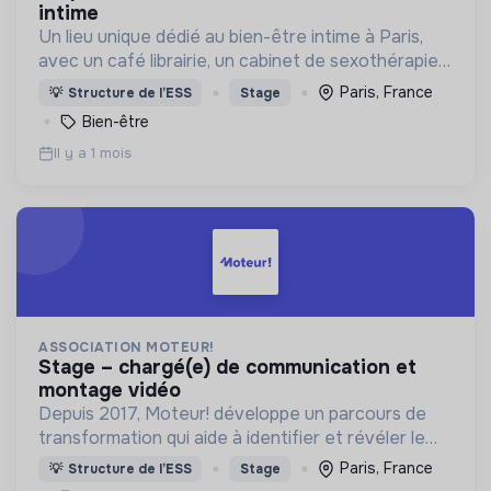
intime
Un lieu unique dédié au bien-être intime à Paris,
avec un café librairie, un cabinet de sexothérapie
et une programmation événementielle pour
Paris, France
💡
Structure de l’ESS
Stage
(re)rencontrer son corps, son désir et son plaisir.
Bien-être
Il y a 1 mois
ASSOCIATION MOTEUR!
stage – chargé(e) de communication et
montage vidéo
Depuis 2017, Moteur! développe un parcours de
transformation qui aide à identifier et révéler le
potentiel des jeunes en se fondant sur les notions
Paris, France
💡
Structure de l’ESS
Stage
d'inspiration, de gratitude et de lien.