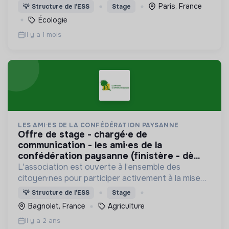
climatique par le développement des technologies
Paris, France
💡
Structure de l’ESS
Stage
propres. Ecosystème de 650 entreprises éco-
Écologie
innovantes.
Il y a 1 mois
LES AMI·ES DE LA CONFÉDÉRATION PAYSANNE
offre de stage - chargé·e de
communication - les ami·es de la
confédération paysanne (finistère - dè...
L'association est ouverte à l’ensemble des
citoyen·nes pour participer activement à la mise
en place d’une agriculture paysanne,
💡
Structure de l’ESS
Stage
respectueuse du vivant.
Bagnolet, France
Agriculture
Il y a 2 ans