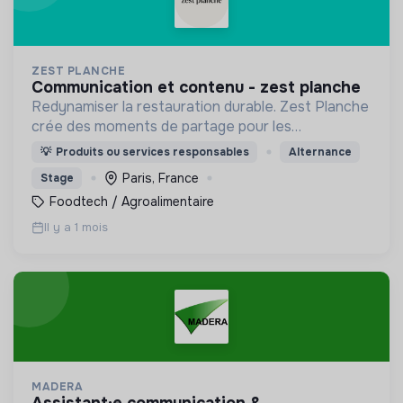
ZEST PLANCHE
communication et contenu - zest planche
Redynamiser la restauration durable. Zest Planche
crée des moments de partage pour les
entreprises allant de 20 à 1000 Zesteurs en livrant
💡
Produits ou services responsables
Alternance
à vélo dans tout Paris des planches à partager
Paris, France
Stage
faites maison.
Foodtech / Agroalimentaire
Il y a 1 mois
MADERA