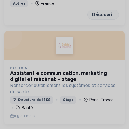
publiques et management
France
Autres
Découvrir
SOLTHIS
assistant·e communication, marketing
digital et mécénat – stage
Renforcer durablement les systèmes et services
de santé.
Paris, France
💡
Structure de l’ESS
Stage
Santé
Il y a 1 mois