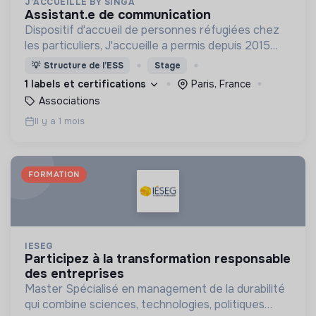
J'ACCUEILLE BY SINGA
assistant.e de communication
Dispositif d'accueil de personnes réfugiées chez
les particuliers, J'accueille a permis depuis 2015
l'accueil de plus de 1000 personnes dans leur
💡
Structure de l’ESS
Stage
parcours d'inclusion en France.
1 labels et certifications
Paris, France
Associations
Il y a 1 mois
FORMATION
IESEG
participez à la transformation responsable
des entreprises
Master Spécialisé en management de la durabilité
qui combine sciences, technologies, politiques