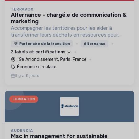
TERRAVOX
alternance - chargé.e de communication &
marketing
Accompagner les territoires pour les aider à
transformer leurs déchets en ressources pour
mieux vivre la ville !
💡
Partenaire de la transition
Alternance
3 labels et certifications
19e Arrondissement, Paris, France
Économie circulaire
Il y a 11 jours
FORMATION
AUDENCIA
msc in management for sustainable