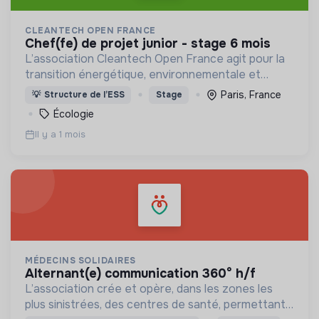
CLEANTECH OPEN FRANCE
chef(fe) de projet junior - stage 6 mois
L’association Cleantech Open France agit pour la
transition énergétique, environnementale et
climatique par le développement des technologies
Paris, France
💡
Structure de l’ESS
Stage
propres. Ecosystème de 650 entreprises éco-
Écologie
innovantes.
Il y a 1 mois
MÉDECINS SOLIDAIRES
alternant(e) communication 360° h/f
L’association crée et opère, dans les zones les
plus sinistrées, des centres de santé, permettant