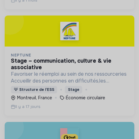
Il y a 1 mois
NEPTUNE
stage – communication, culture & vie
associative
Favoriser le réemploi au sein de nos ressourceries
Accueillir des personnes en difficultés,les
accompagner socialement et professionnellement
💡
Structure de l’ESS
Stage
Montreuil, France
Économie circulaire
Il y a 17 jours