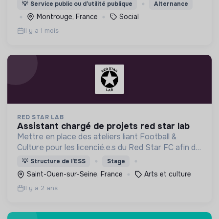
aux populations de retrouver une porte à laquelle
💡
Service public ou d’utilité publique
Alternance
frapper lorsque le besoin médical survient.
Montrouge, France
Social
Il y a 1 mois
RED STAR LAB
assistant chargé de projets red star lab
Mettre en place des ateliers liant Football &
Culture pour les licencié.e.s du Red Star FC afin de
leur faire découvrir des univers différents et de
💡
Structure de l’ESS
Stage
révéler leurs talents autres que balle au pied.
Saint-Ouen-sur-Seine, France
Arts et culture
Il y a 2 ans