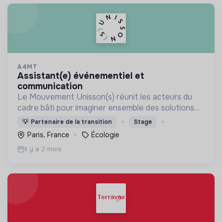
A4MT
assistant(e) événementiel et
communication
Le Mouvement Unisson(s) réunit les acteurs du
cadre bâti pour imaginer ensemble des solutions
d’architecture bas carbone et vivante, au service
💡
Partenaire de la transition
Stage
de la transition écologique.
Paris, France
Écologie
Il y a 2 mois