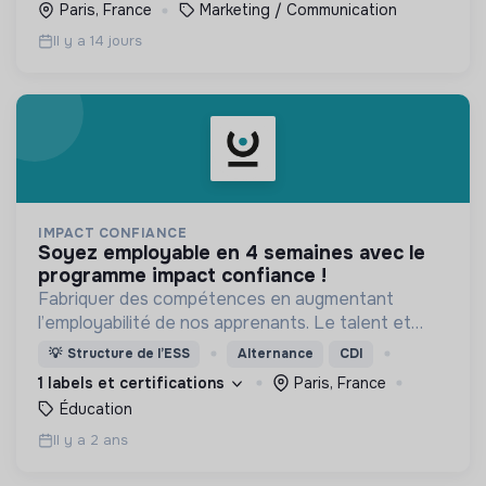
Paris, France
Marketing / Communication
Il y a 14 jours
IMPACT CONFIANCE
soyez employable en 4 semaines avec le
programme impact confiance !
Fabriquer des compétences en augmentant
l’employabilité de nos apprenants. Le talent et
l’envie valent autant que le diplôme.
💡
Structure de l’ESS
Alternance
CDI
1 labels et certifications
Paris, France
Éducation
Il y a 2 ans