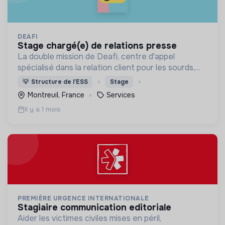
DEAFI
stage chargé(e) de relations presse
La double mission de Deafi, centre d'appel
spécialisé dans la relation client pour les sourds,
est de développer l'employabilité des personnes
💡
Structure de l’ESS
Stage
sourdes tout en œuvrant pour l'accessibilité.
Montreuil, France
Services
Il y a 1 mois
PREMIÈRE URGENCE INTERNATIONALE
stagiaire communication editoriale
Aider les victimes civiles mises en péril,