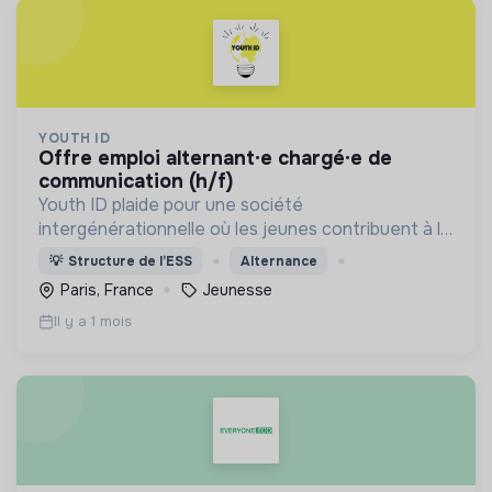
YOUTH ID
offre emploi alternant·e chargé·e de
communication (h/f)
Youth ID plaide pour une société
intergénérationnelle où les jeunes contribuent à la
construction d’un monde durable. Accompagner la
💡
Structure de l’ESS
Alternance
jeunesse, plus particulièrement les publics
Paris, France
Jeunesse
prioritaires, à agir
Il y a 1 mois