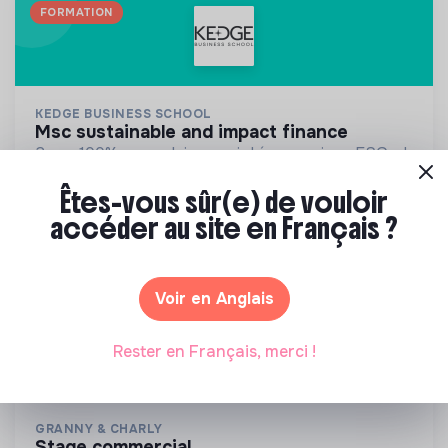
FORMATION
KEDGE BUSINESS SCHOOL
msc sustainable and impact finance
2 ans 100% en anglais pour intégrer enjeux ESG et
transition écologique dans les décisions
Êtes-vous sûr(e) de vouloir
financières et la stratégie des organisations
France
Autres
accéder au site en Français ?
Découvrir
Voir en Anglais
Rester en Français, merci !
GRANNY & CHARLY
stage commercial