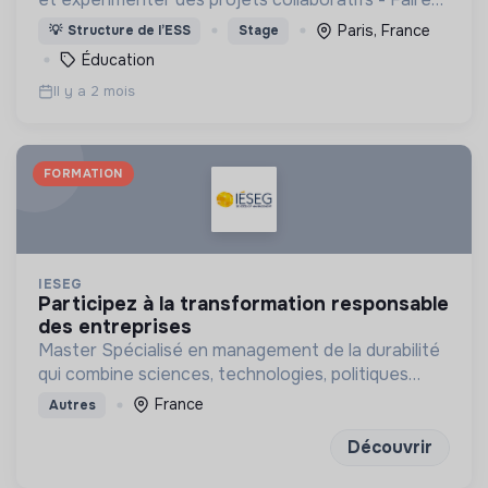
entendre la voix de la société civile
Paris, France
💡
Structure de l’ESS
Stage
Éducation
Il y a 2 mois
FORMATION
IESEG
participez à la transformation responsable
des entreprises
Master Spécialisé en management de la durabilité
qui combine sciences, technologies, politiques
publiques et management
France
Autres
Découvrir