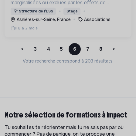
marginalisées ou exclues par les effets de
catastrophes naturelles, de guerres et de
💡
Structure de l’ESS
Stage
situations d’effondrement économique.
Asnières-sur-Seine, France
Associations
Il y a 2 mois
<
3
4
5
6
7
8
>
Votre recherche correspond à 203 résultats.
Notre sélection de formations à impact
Tu souhaites te réorienter mais tu ne sais pas par où
commencer ? Pas de panique, on te propose une