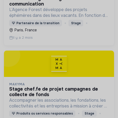
communication
L’Agence Forest développe des projets
éphémères dans des lieux vacants. En fonction du
contexte, elle élabore des programmations
💡
Partenaire de la transition
Stage
diversifiées : événementiel, activités à impact,
Paris, France
accueil du public...
Il y a 2 mois
MAXYMA
stage chef.fe de projet campagnes de
collecte de fonds
Accompagner les associations, les fondations, les
collectivités et les entreprises à mission à créer et
animer leur communauté d’engagement, au
💡
Produits ou services responsables
Stage
service du bien commun.