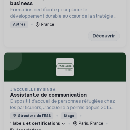
business
Formation certifiante pour placer le
développement durable au cœur de la stratégie de
l'entreprise à long terme
France
Autres
Découvrir
J'ACCUEILLE BY SINGA
assistant.e de communication
Dispositif d'accueil de personnes réfugiées chez
les particuliers, J'accueille a permis depuis 2015
l'accueil de plus de 1000 personnes dans leur
💡
Structure de l’ESS
Stage
parcours d'inclusion en France.
1 labels et certifications
Paris, France