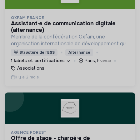
OXFAM FRANCE
assistant·e de communication digitale
(alternance)
Membre de la confédération Oxfam, une
organisation internationale de développement qui
met en oeuvre des solutions durables pour mettre
💡
Structure de l’ESS
Alternance
fin aux injustices qui engendrent la pauvreté.
1 labels et certifications
Paris, France
Associations
Il y a 2 mois
AGENCE FOREST
offre de stage - chargé·e de