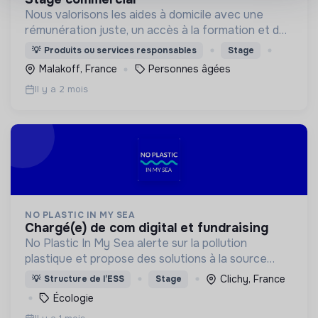
Nous valorisons les aides à domicile avec une
rémunération juste, un accès à la formation et des
offres adaptées à leur emploi du temps.
💡
Produits ou services responsables
Stage
Malakoff, France
Personnes âgées
Il y a 2 mois
NO PLASTIC IN MY SEA
chargé(e) de com digital et fundraising
No Plastic In My Sea alerte sur la pollution
plastique et propose des solutions à la source
(réduction, réemploi…) en ciblant les plastiques les
Clichy, France
💡
Structure de l’ESS
Stage
polluants.
Écologie