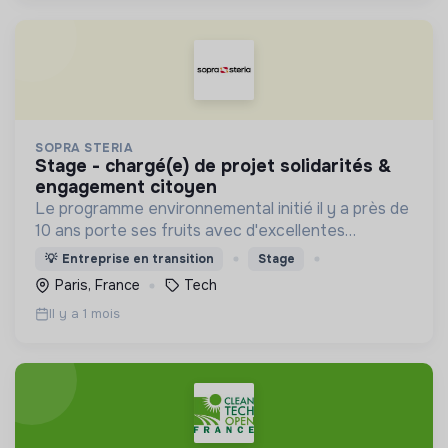
SOPRA STERIA
stage - chargé(e) de projet solidarités &
engagement citoyen
Le programme environnemental initié il y a près de
10 ans porte ses fruits avec d'excellentes
performances, le Groupe se classe parmi les
💡
Entreprise en transition
Stage
leaders de l'action contre le changement
Paris, France
Tech
climatique
Il y a 1 mois