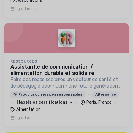
Associations
Il y a 1 mois
RESSOURCES
assistant.e de communication /
alimentation durable et solidaire
Faire des repas scolaires un vecteur de santé et
de pédagogie pour nourrir une future génération
responsable en protégeant l'environnement.
💡
Produits ou services responsables
Alternance
1 labels et certifications
Paris, France
Alimentation
Il y a 1 an