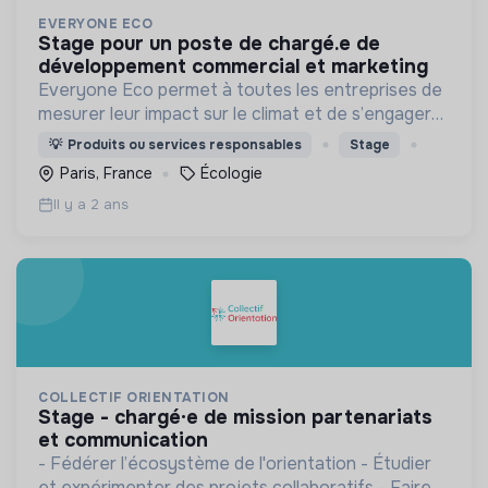
EVERYONE ECO
stage pour un poste de chargé.e de
développement commercial et marketing
Everyone Eco permet à toutes les entreprises de
mesurer leur impact sur le climat et de s’engager
de manière sincère et transparente dans une
💡
Produits ou services responsables
Stage
démarche bas-carbone.
Paris, France
Écologie
Il y a 2 ans
COLLECTIF ORIENTATION
stage - chargé·e de mission partenariats
et communication
- Fédérer l’écosystème de l'orientation - Étudier
et expérimenter des projets collaboratifs - Faire