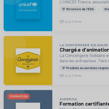
L’UNICEF France, associatio
💡
Structure de l’ESS
St
Il y a 2 mois
LA CONCIERGERIE SOLIDAIRE
chargé.e d'animati
La Conciergerie Solidaire e
dans les entreprises, Tiers 
💡
Produits ou services respon
Il y a 2 mois
FORMATION
AUDENCIA
formation certifiant