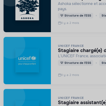
Ashoka sélectionne et acco
pays.
💡
Structure de l’ESS
St
Il y a 2 mois
UNICEF FRANCE
stagiaire chargé(e) 
L’UNICEF France, associatio
💡
Structure de l’ESS
St
Il y a 2 mois
UNICEF FRANCE
stagiaire assistant(e