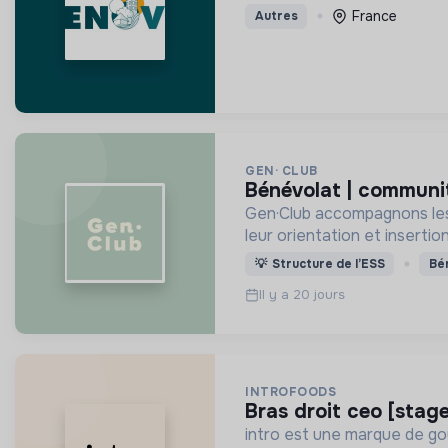
France
Autres
GEN· CLUB
bénévolat | commun
Gen·Club accompagnons les 
leur orientation et insertio
💡
Structure de l’ESS
Bé
Il y a 20 jours
INTROFOODS
bras droit ceo [stage
intro est une marque de go