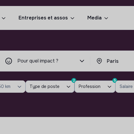
Entreprises et assos
Media
Pour quel impact ?
2
5
50 km
Type de poste
Profession
Salaire