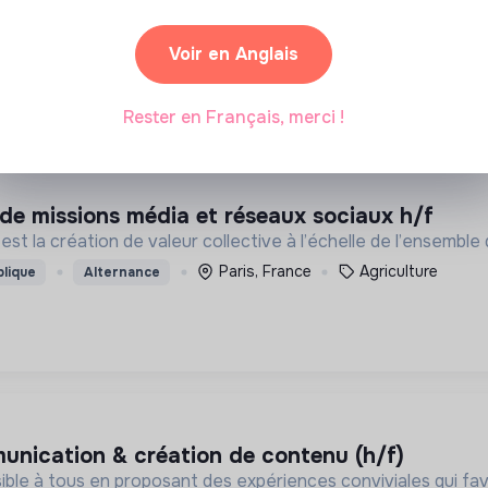
ver une place au sein de la société.
Voir en Anglais
Paris, France
Handicap
sables
Stage
Rester en Français, merci !
 de missions média et réseaux sociaux h/f
 est la création de valeur collective à l’échelle de l’ensemble 
Paris, France
Agriculture
blique
Alternance
munication & création de contenu (h/f)
ble à tous en proposant des expériences conviviales qui favori