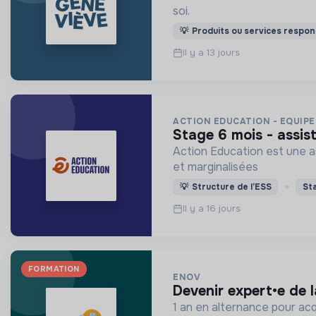
soi.
💡
Produits ou services respon
Il y a 13 jours
ACTION EDUCATION - EQUIPE
stage 6 mois - assi
Action Education est une as
et marginalisées
💡
Structure de l’ESS
St
Il y a 16 jours
FORMATION
ENOV
devenir expert•e de 
1 an en alternance pour acq