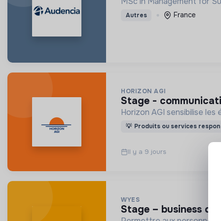
MSc in Management for Sus
France
Autres
HORIZON AGI
stage - communicat
Horizon AGI sensibilise les 
💡
Produits ou services respon
Il y a 9 jours
WYES
stage – business d
Permettre aux personnes e