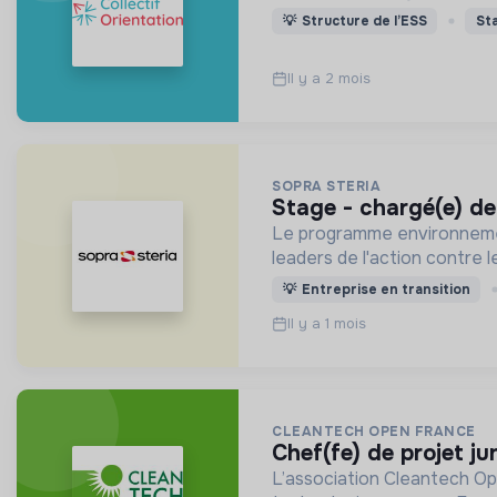
💡
Structure de l’ESS
St
Il y a 2 mois
SOPRA STERIA
stage - chargé(e) d
Le programme environnementa
leaders de l'action contre
💡
Entreprise en transition
Il y a 1 mois
CLEANTECH OPEN FRANCE
chef(fe) de projet j
L’association Cleantech Op