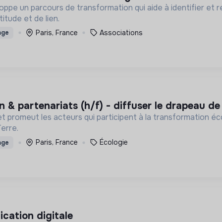
rs de transformation qui aide à identifier et révéler le potentiel des jeunes en se fonda
titude et de lien.
Paris, France
Associations
age
 & partenariats (h/f) - diffuser le drapeau de 
t promeut les acteurs qui participent à la transformation é
Terre.
Paris, France
Écologie
age
cation digitale