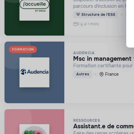
parcours d'inclusion en Fra
💡
Structure de l’ESS
St
Il y a 1 mois
FORMATION
AUDENCIA
msc in management 
Formation certifiante pour 
France
Autres
RESSOURCES
assistant.e de comm
Faire des repas scolaires 