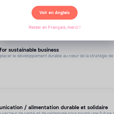
nce.
Voir en Anglais
1 labels et certifications
Paris, France
Asso
age
Rester en Français, merci !
for sustainable business
placer le développement durable au cœur de la stratégie de 
unication / alimentation durable et solidaire
un vecteur de santé et de pédagogie pour nourrir une futur