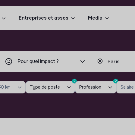
Entreprises et assos
Media
Pour quel impact ?
2
2
50 km
Type de poste
Profession
Salaire