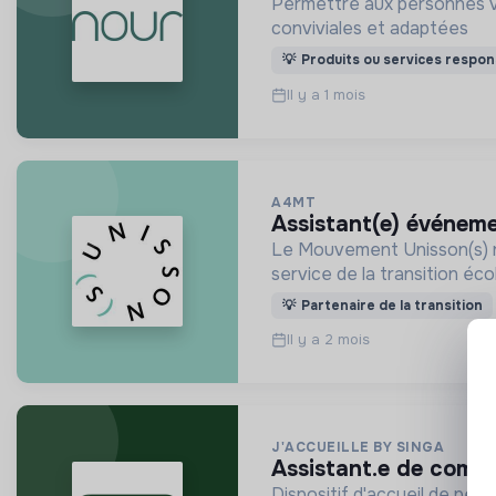
Permettre aux personnes vul
conviviales et adaptées
💡
Produits ou services respon
Il y a 1 mois
A4MT
assistant(e) événem
Le Mouvement Unisson(s) ré
service de la transition éco
💡
Partenaire de la transition
Il y a 2 mois
J'ACCUEILLE BY SINGA
assistant.e de comm
Dispositif d'accueil de pers