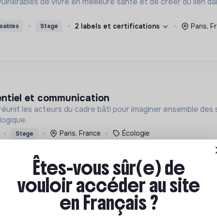
nérables de vivre en meilleure santé et de créer du lien da
2 labels et certifications
Paris, F
sables
Stage
entiel et communication
unit les acteurs du cadre bâti pour imaginer ensemble des s
logique.
Paris, France
Écologie
Stage
Êtes-vous sûr(e) de
vouloir accéder au site
en Français ?
unication
onnes réfugiées chez les particuliers, J'accueille a permis de