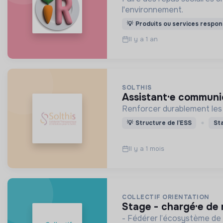
l'environnement.
💡
Produits ou services respon
Il y a 1 an
SOLTHIS
assistant·e communi
Renforcer durablement les
💡
Structure de l’ESS
St
Il y a 1 mois
COLLECTIF ORIENTATION
stage - chargé·e de
- Fédérer l’écosystème de l'