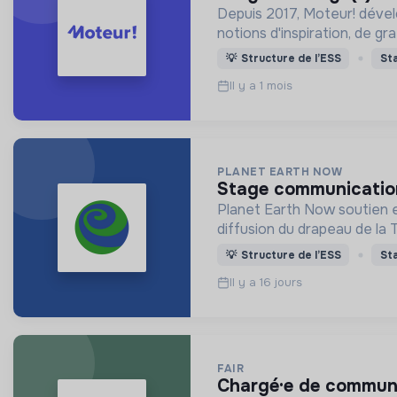
Depuis 2017, Moteur! développe un parcou
notions d'inspiration, de gra
💡
Structure de l’ESS
St
Il y a 1 mois
PLANET EARTH NOW
stage communication
Planet Earth Now soutien e
diffusion du drapeau de la 
💡
Structure de l’ESS
St
Il y a 16 jours
FAIR
chargé·e de communi