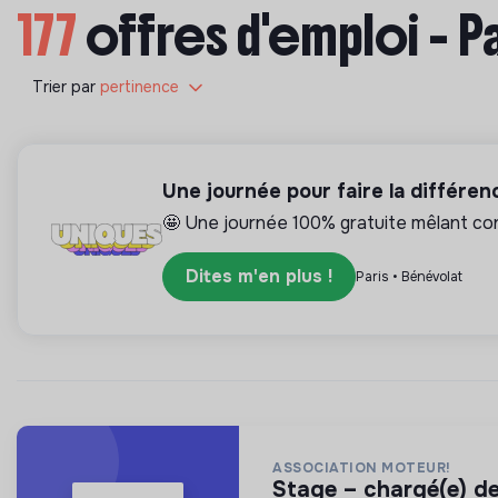
177
offres d'emploi - P
Trier par
pertinence
Une journée pour faire la différe
🤩 Une journée 100% gratuite mêlant conc
Dites m'en plus !
Paris • Bénévolat
ASSOCIATION MOTEUR!
stage – chargé(e) 