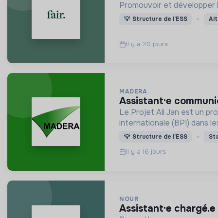
Promouvoir et développer la 
💡
Structure de l’ESS
Al
Il y a 20 jours
MADERA
assistant·e commun
Le Projet Ali Jan est un p
internationale (BPI) dans les
💡
Structure de l’ESS
St
Il y a 16 jours
NOUR
assistant·e chargé