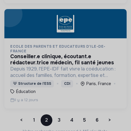
ECOLE DES PARENTS ET EDUCATEURS D'ILE-DE-
FRANCE
conseiller.e clinique, écoutant.e
rédacteur.trice médecin, fil santé jeunes
Depuis 1929, l'EPE-IDF fait vivre la coéducation :
accueil des familles, formation, expertise et
écoute (Fil Santé Jeunes, plateforme nationale).
Paris, France
💡
Structure de l’ESS
CDI
Rejoignez une équipe engagée depuis un siècle.
Éducation
Il y a 12 jours
<
1
2
3
4
5
6
>