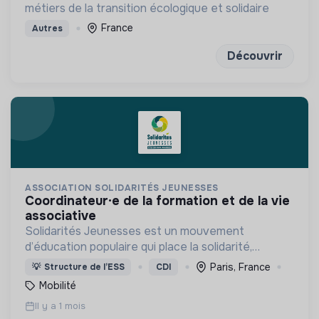
métiers de la transition écologique et solidaire
France
Autres
Découvrir
ASSOCIATION SOLIDARITÉS JEUNESSES
coordinateur·e de la formation et de la vie
associative
Solidarités Jeunesses est un mouvement
d’éducation populaire qui place la solidarité,
l’engagement bénévole et la volonté politique au
Paris, France
💡
Structure de l’ESS
CDI
cœur de son projet.
Mobilité
Il y a 1 mois