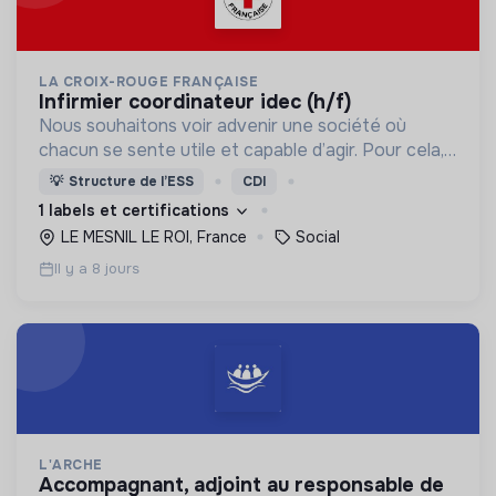
LA CROIX-ROUGE FRANÇAISE
infirmier coordinateur idec (h/f)
Nous souhaitons voir advenir une société où
chacun se sente utile et capable d’agir. Pour cela,
nous proposons des moyens et des lieux
💡
Structure de l’ESS
CDI
d’engagement innovants et adaptés à tous.
1 labels et certifications
LE MESNIL LE ROI, France
Social
Il y a 8 jours
L'ARCHE
accompagnant, adjoint au responsable de