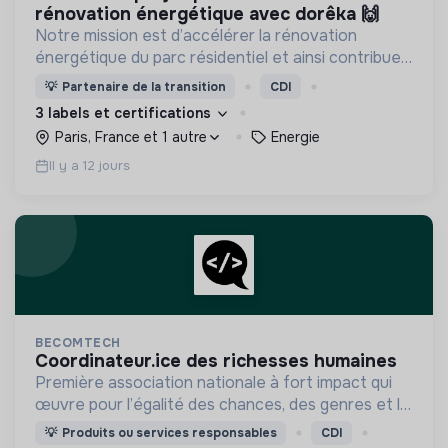
rénovation énergétique avec dorêka 🙌
Notre mission est d’accélérer la rénovation
énergétique du parc résidentiel et ainsi contribuer
à ce qui représente pour nous le chantier du
💡
Partenaire de la transition
CDI
siècle.
3 labels et certifications
Paris, France et 1 autre
Energie
Il y a 12 jours
BECOMTECH
coordinateur.ice des richesses humaines
Première association nationale à fort impact qui
œuvre pour l’égalité des chances, des genres et la
mixité du numérique en initiant les filles et les
💡
Produits ou services responsables
CDI