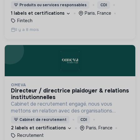
alignée sur l'Accord de Paris.
💡
Produits ou services responsables
CDI
1 labels et certifications
Paris, France
Fintech
Il y a 8 mois
OMEVA
directeur / directrice plaidoyer & relations
institutionnelles
Cabinet de recrutement engagé, nous vous
mettons en relation avec des organisations
soucieuses de leurs impacts, afin d'œuvrer
💡
Cabinet de recrutement
CDI
ensemble pour un futur souhaitable.
2 labels et certifications
Paris, France
Recrutement