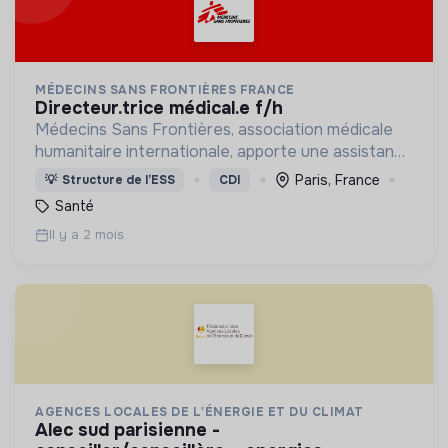
MÉDECINS SANS FRONTIÈRES FRANCE
directeur.trice médical.e f/h
Médecins Sans Frontières, association médicale
humanitaire internationale, apporte une assistance
médicale à des populations dont la vie est
Paris, France
💡
Structure de l’ESS
CDI
menacée.
Santé
Il y a 2 mois
AGENCES LOCALES DE L'ÉNERGIE ET DU CLIMAT
alec sud parisienne -