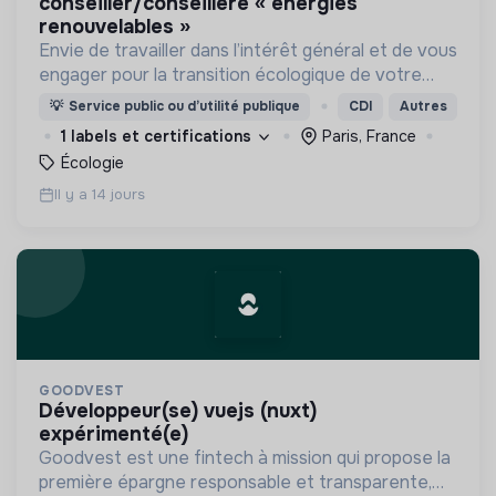
conseiller/conseillère « energies
renouvelables »
Envie de travailler dans l’intérêt général et de vous
engager pour la transition écologique de votre
territoire ? Les Agences Locales de l’Énergie et du
💡
Service public ou d’utilité publique
CDI
Autres
Climat sont faites pour vous !
1 labels et certifications
Paris, France
Écologie
Il y a 14 jours
GOODVEST
développeur(se) vuejs (nuxt)
expérimenté(e)
Goodvest est une fintech à mission qui propose la
première épargne responsable et transparente,