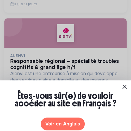
Il y a 9 jours
ALENVI
responsable régional – spécialité troubles
cognitifs & grand âge h/f
Alenvi est une entreprise à mission qui développe
des services d’aide à domicile et des maisons
partagées pour les personnes âgées en perte
💡
Structure de l’ESS
CDI
d’autonomie.
Êtes-vous sûr(e) de vouloir
2 labels et certifications
Paris, France
accéder au site en Français ?
Personnes âgées
Il y a 2 mois
Voir en Anglais