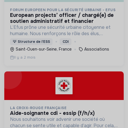
FORUM EUROPEEN POUR LA SÉCURITÉ URBAINE - EFUS
european projects’ officer / chargé(e) de
soutien administratif et financier
L’Efus prône une sécurité urbaine citoyenne et
humaine. Nous renforçons le rôle des élus,
défendons les droits fondamentaux et misons sur
💡
Structure de l’ESS
CDI
la prévention pour une cohésion sociale durable.
Saint-Ouen-sur-Seine, France
Associations
Il y a 2 mois
LA CROIX-ROUGE FRANÇAISE
aide-soignante cdi - essip (f/h/x)
Nous souhaitons voir advenir une société où
chacun se sente utile et capable d’agir. Pour cela,