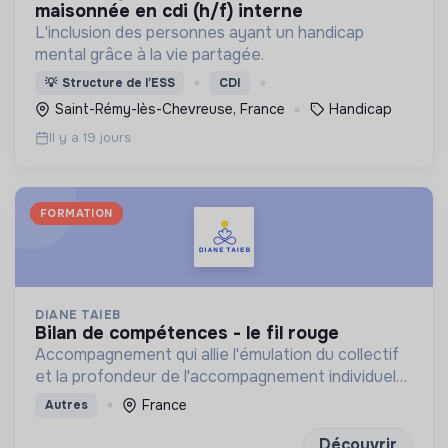
maisonnée en cdi (h/f) interne
L'inclusion des personnes ayant un handicap
mental grâce à la vie partagée.
💡
Structure de l’ESS
CDI
Saint-Rémy-lès-Chevreuse, France
Handicap
Il y a 19 jours
FORMATION
DIANE TAIEB
bilan de compétences - le fil rouge
Accompagnement qui allie l'émulation du collectif
et la profondeur de l'accompagnement individuel
pour construire sa prochaine étape avec
France
Autres
discernement et confiance
Découvrir