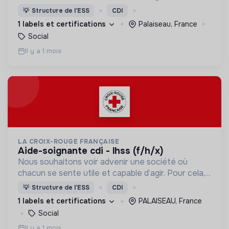
nous proposons des moyens et des lieux
💡
Structure de l’ESS
CDI
d’engagement innovants et adaptés à tous.
1 labels et certifications
Palaiseau, France
Social
Il y a 1 mois
LA CROIX-ROUGE FRANÇAISE
aide-soignante cdi - lhss (f/h/x)
Nous souhaitons voir advenir une société où
chacun se sente utile et capable d’agir. Pour cela,
nous proposons des moyens et des lieux
💡
Structure de l’ESS
CDI
d’engagement innovants et adaptés à tous.
1 labels et certifications
PALAISEAU, France
Social
Il y a 1 mois