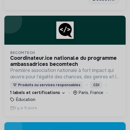
BECOMTECH
coordinateur.ice national.e du programme
ambassadrices becomtech
Première association nationale à fort impact qui
œuvre pour l’égalité des chances, des genres et la
mixité du numérique en initiant les filles et les
💡
Produits ou services responsables
CDI
femmes de 14 à 25 ans aux métiers du digital.
1 labels et certifications
Paris, France
Éducation
Il y a 9 jours