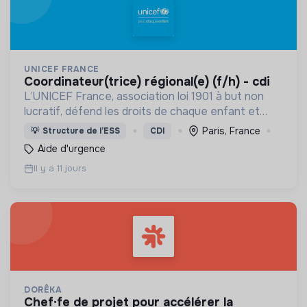
UNICEF FRANCE
coordinateur(trice) régional(e) (f/h) - cdi
L’UNICEF France, association loi 1901 à but non
lucratif, défend les droits de chaque enfant et
adolescent d’où qu’il vienne.
Paris, France
💡
Structure de l’ESS
CDI
Aide d'urgence
Il y a 11 jours
DORÊKA
chef·fe de projet pour accélérer la