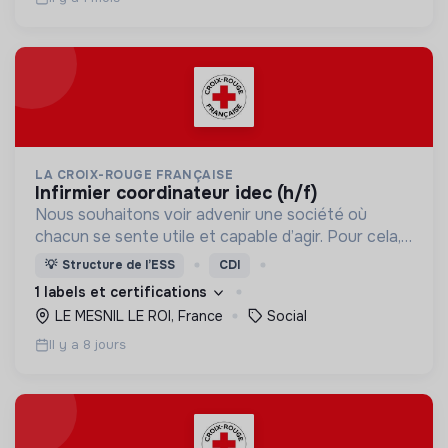
LA CROIX-ROUGE FRANÇAISE
infirmier coordinateur idec (h/f)
Nous souhaitons voir advenir une société où
chacun se sente utile et capable d’agir. Pour cela,
nous proposons des moyens et des lieux
💡
Structure de l’ESS
CDI
d’engagement innovants et adaptés à tous.
1 labels et certifications
LE MESNIL LE ROI, France
Social
Il y a 8 jours