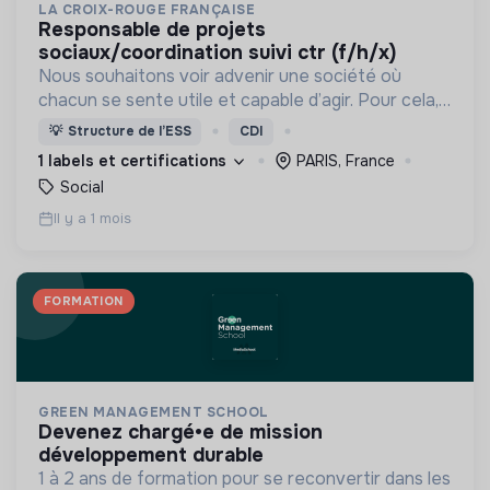
LA CROIX-ROUGE FRANÇAISE
responsable de projets
sociaux/coordination suivi ctr (f/h/x)
Nous souhaitons voir advenir une société où
chacun se sente utile et capable d’agir. Pour cela,
nous proposons des moyens et des lieux
💡
Structure de l’ESS
CDI
d’engagement innovants et adaptés à tous.
1 labels et certifications
PARIS, France
Social
Il y a 1 mois
FORMATION
GREEN MANAGEMENT SCHOOL
devenez chargé•e de mission
développement durable
1 à 2 ans de formation pour se reconvertir dans les