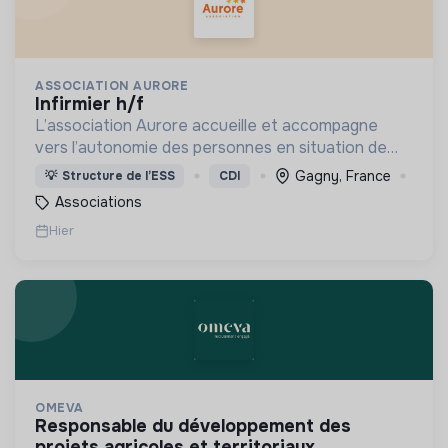
ASSOCIATION AURORE
infirmier h/f
L’association Aurore accueille et accompagne
vers l’autonomie des personnes en situation de
précarité ou d’exclusion via l’hébergement, les
Gagny, France
💡
Structure de l’ESS
CDI
soins et l’insertion sociale et professionnelle.
Associations
Hier
OMEVA
responsable du développement des
projets agricoles et territoriaux