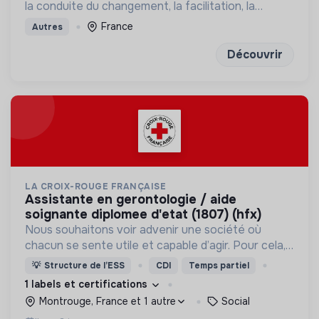
la conduite du changement, la facilitation, la
concertation et la mobilisation des publics
France
Autres
Découvrir
LA CROIX-ROUGE FRANÇAISE
assistante en gerontologie / aide
soignante diplomee d'etat (1807) (hfx)
Nous souhaitons voir advenir une société où
chacun se sente utile et capable d’agir. Pour cela,
nous proposons des moyens et des lieux
💡
Structure de l’ESS
CDI
Temps partiel
d’engagement innovants et adaptés à tous.
1 labels et certifications
Montrouge, France et 1 autre
Social