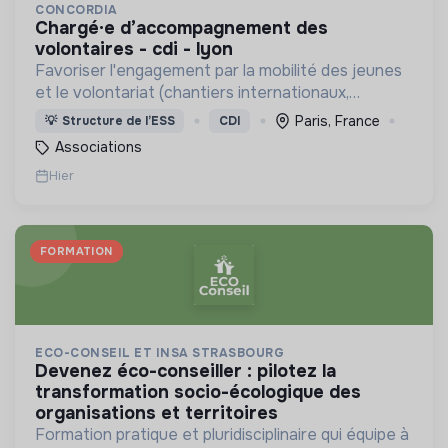
CONCORDIA
chargé·e d’accompagnement des
volontaires - cdi - lyon
Favoriser l'engagement par la mobilité des jeunes
et le volontariat (chantiers internationaux,
volontariats européens, Service Civique).
Paris, France
💡
Structure de l’ESS
CDI
Associations
Hier
FORMATION
ECO-CONSEIL ET INSA STRASBOURG
devenez éco-conseiller : pilotez la
transformation socio-écologique des
organisations et territoires
Formation pratique et pluridisciplinaire qui équipe à