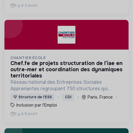
Il y a 2 jours
CHANTIER ÉCOLE
chef.fe de projets structuration de l’iae en
outre-mer et coordination des dynamiques
territoriales
Réseau national des Entreprises Sociales
Apprenantes regroupant 750 structures qui
mettent en œuvre une démarche
Paris, France
💡
Structure de l’ESS
CDI
d'accompagnement et de formation de salariés en
Inclusion par l'Emploi
parcours d’insertion.
Il y a 8 jours