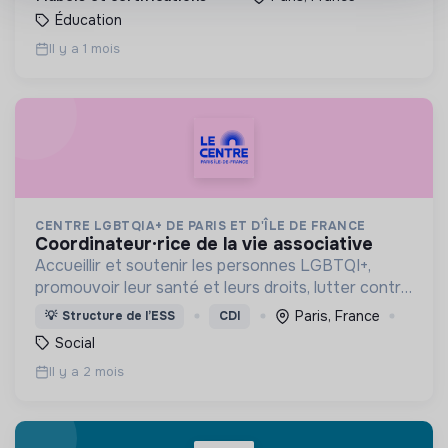
Éducation
Il y a 1 mois
CENTRE LGBTQIA+ DE PARIS ET D'ÎLE DE FRANCE
coordinateur·rice de la vie associative
Accueillir et soutenir les personnes LGBTQI+,
promouvoir leur santé et leurs droits, lutter contre
les discriminations, encourager la vie associative
Paris, France
💡
Structure de l’ESS
CDI
et offrir des lieux inclusifs et safe.
Social
Il y a 2 mois