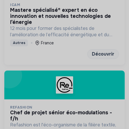
ICAM
mastere spécialisé® expert en éco
innovation et nouvelles technologies de
l’énergie
12 mois pour former des spécialistes de
l’amélioration de l’efficacité énergétique et du
développement des énergies renouvelables
France
Autres
Découvrir
REFASHION
chef de projet sénior éco-modulations -
f/h
Refashion est l'éco-organisme de la filière textile,