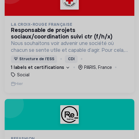
LA CROIX-ROUGE FRANÇAISE
responsable de projets
sociaux/coordination suivi ctr (f/h/x)
Nous souhaitons voir advenir une société où
chacun se sente utile et capable d’agir. Pour cela,
nous proposons des moyens et des lieux
💡
Structure de l’ESS
CDI
d’engagement innovants et adaptés à tous.
1 labels et certifications
PARIS, France
Social
Hier
REFASHION