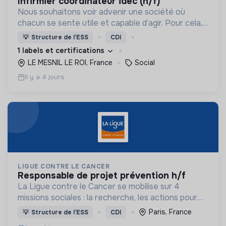
infirmier coordinateur idec (h/f)
Nous souhaitons voir advenir une société où
chacun se sente utile et capable d’agir. Pour cela,
nous proposons des moyens et des lieux
💡
Structure de l’ESS
CDI
d’engagement innovants et adaptés à tous.
1 labels et certifications
LE MESNIL LE ROI, France
Social
Il y a 4 jours
LIGUE CONTRE LE CANCER
responsable de projet prévention h/f
La Ligue contre le Cancer se mobilise sur 4
missions sociales : la recherche, les actions pour
les personnes malades, la prévention & promotion
Paris, France
💡
Structure de l’ESS
CDI
du dépistage et l'étude & observatoire.