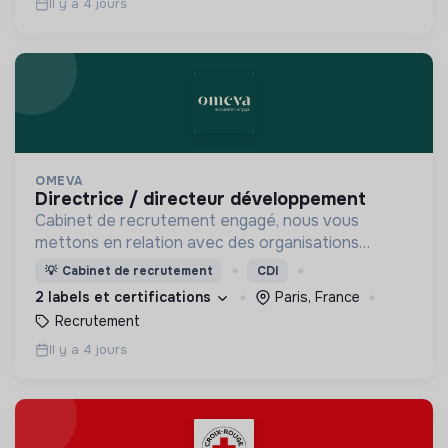
Il y a 4 jours
OMEVA
directrice / directeur développement
Cabinet de recrutement engagé, nous vous
mettons en relation avec des organisations
soucieuses de leurs impacts, afin d'œuvrer
💡
Cabinet de recrutement
CDI
ensemble pour un futur souhaitable.
2 labels et certifications
Paris, France
Recrutement
Il y a 4 jours