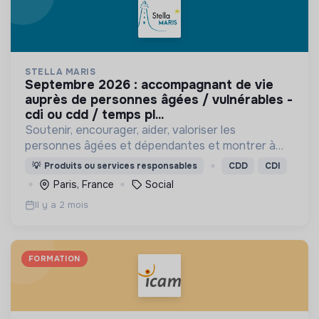
STELLA MARIS
septembre 2026 : accompagnant de vie
auprès de personnes âgées / vulnérables -
cdi ou cdd / temps pl...
Soutenir, encourager, aider, valoriser les
personnes âgées et dépendantes et montrer à
notre société que quel que soit l'âge, l'état de
💡
Produits ou services responsables
CDD
CDI
santé, l'environnement, leur dignité est toujours
Paris, France
Social
respectée.
Il y a 2 mois
FORMATION