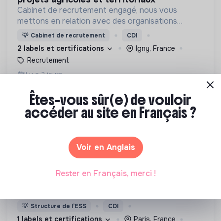
Cabinet de recrutement engagé, nous vous
mettons en relation avec des organisations
soucieuses de leurs impacts, afin d'œuvrer
💡
Cabinet de recrutement
CDI
ensemble pour un futur souhaitable.
2 labels et certifications
Igny, France
Recrutement
Il y a 2 jours
Êtes-vous sûr(e) de vouloir
accéder au site en Français ?
Voir en Anglais
AFEV
chargé·e de mission "volontariat éducatif"
Rester en Français, merci !
Depuis 30 ans, l’Afev crée du lien entre campus et
quartiers en créant des programmes de solidarité
où des milliers d’étudiant·es s’engagent auprès des
💡
Structure de l’ESS
CDI
jeunes.
1 labels et certifications
Paris, France