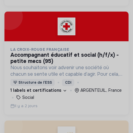
LA CROIX-ROUGE FRANÇAISE
accompagnant éducatif et social (h/f/x) -
petite mecs (95)
Nous souhaitons voir advenir une société où
chacun se sente utile et capable d’agir. Pour cela,
nous proposons des moyens et des lieux
💡
Structure de l’ESS
CDI
d’engagement innovants et adaptés à tous.
1 labels et certifications
ARGENTEUIL, France
Social
Il y a 2 jours