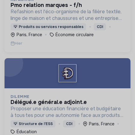
pmo relation marques - f/h
Refashion est l'éco-organisme de la filière textile,
linge de maison et chaussures et une entreprise
privée à but non lucratif, agréée, depuis 2009, par
💡
Produits ou services responsables
CDI
le Ministère de la Transition écologique.
Paris, France
Économie circulaire
Hier
DILEMME
délégué.e général.e adjoint.e
Proposer une éducation financière et budgétaire
à tous·tes pour une autonomie face aux produits
financiers, bancaires et assurantiels et briser le
Paris, France
💡
Structure de l’ESS
CDI
tabou autour de l'argent.
Éducation