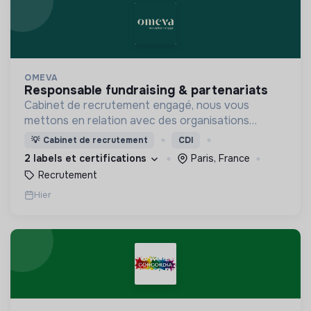
OMEVA
responsable fundraising & partenariats
Cabinet de recrutement engagé, nous vous
mettons en relation avec des organisations
soucieuses de leurs impacts, afin d'œuvrer
💡
Cabinet de recrutement
CDI
ensemble pour un futur souhaitable.
2 labels et certifications
Paris, France
Recrutement
Hier