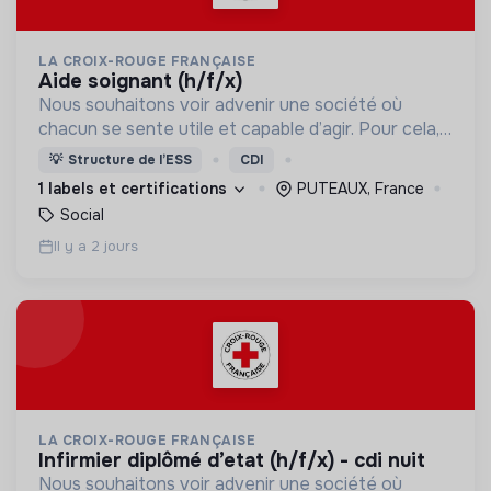
LA CROIX-ROUGE FRANÇAISE
aide soignant (h/f/x)
Nous souhaitons voir advenir une société où
chacun se sente utile et capable d’agir. Pour cela,
nous proposons des moyens et des lieux
💡
Structure de l’ESS
CDI
d’engagement innovants et adaptés à tous.
1 labels et certifications
PUTEAUX, France
Social
Il y a 2 jours
LA CROIX-ROUGE FRANÇAISE
infirmier diplômé d’etat (h/f/x) - cdi nuit
Nous souhaitons voir advenir une société où