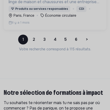
linge de maison et chaussures et une entreprise
privée à but non lucratif, agréée, depuis 2009, par
💡
Produits ou services responsables
CDI
le Ministère de la Transition écologique.
Paris, France
Économie circulaire
Il y a 1 mois
1
2
3
4
5
6
>
Votre recherche correspond à 115 résultats.
Notre sélection de formations à impact
Tu souhaites te réorienter mais tu ne sais pas par où
commencer ? Pas de panique, on te propose une