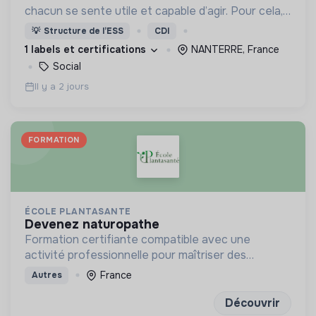
chacun se sente utile et capable d’agir. Pour cela,
nous proposons des moyens et des lieux
💡
Structure de l’ESS
CDI
d’engagement innovants et adaptés à tous.
1 labels et certifications
NANTERRE, France
Social
Il y a 2 jours
FORMATION
ÉCOLE PLANTASANTE
devenez naturopathe
Formation certifiante compatible avec une
activité professionnelle pour maîtriser des
méthodes de santé naturelles
France
Autres
Découvrir