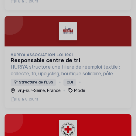
Il y a 3 jours
HURIYA ASSOCIATION LOI 1901
responsable centre de tri
HURIYA structure une filière de réemploi textile :
collecte, tri, upcycling, boutique solidaire, pôle
créateurs de mode responsable, atelier de
💡
Structure de l’ESS
CDI
couture. Notre pari : rendre le solidaire désirable.
Ivry-sur-Seine, France
Mode
Il y a 8 jours