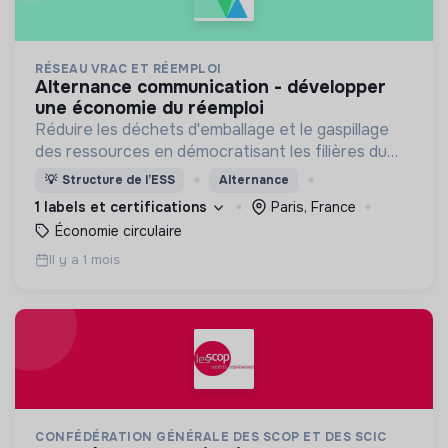
RÉSEAU VRAC ET RÉEMPLOI
alternance communication - développer
une économie du réemploi
Réduire les déchets d'emballage et le gaspillage
des ressources en démocratisant les filières du
vrac et du réemploi, et en accompagnant les
💡
Structure de l’ESS
Alternance
professionnels à développer leur activité.
1 labels et certifications
Paris, France
Économie circulaire
Il y a 1 mois
CONFÉDÉRATION GÉNÉRALE DES SCOP ET DES SCIC