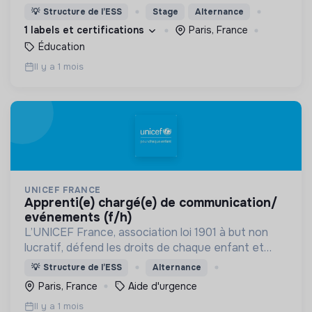
destin...rien que ça !
💡
Structure de l’ESS
Stage
Alternance
1 labels et certifications
Paris, France
Éducation
Il y a 1 mois
UNICEF FRANCE
apprenti(e) chargé(e) de communication/
evénements (f/h)
L’UNICEF France, association loi 1901 à but non
lucratif, défend les droits de chaque enfant et
adolescent d’où qu’il vienne.
💡
Structure de l’ESS
Alternance
Paris, France
Aide d'urgence
Il y a 1 mois