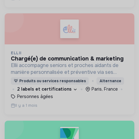
ELLII
chargé(e) de communication & marketing
Ellii accompagne seniors et proches aidants de
manière personnalisée et préventive via ses
ateliers collectifs et interactifs animés en ligne
💡
Produits ou services responsables
Alternance
afin de rester en forme tout en s'amusant !
2 labels et certifications
Paris, France
Personnes âgées
Il y a 1 mois