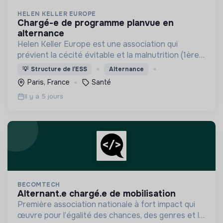
HELEN KELLER EUROPE
chargé-e de programme planvue en
alternance
Helen Keller Europe est une association qui
prévient la cécité évitable et la malnutrition (1ère
cause de cécité chez les enfants de moins de 5
💡
Structure de l’ESS
Alternance
ans) en Afrique, en Asie et en France.
Paris, France
Santé
Il y a 5 jours
BECOMTECH
alternant.e chargé.e de mobilisation
Première association nationale à fort impact qui
œuvre pour l’égalité des chances, des genres et la