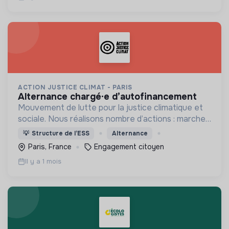
ACTION JUSTICE CLIMAT - PARIS
alternance chargé·e d’autofinancement
Mouvement de lutte pour la justice climatique et
sociale. Nous réalisons nombre d’actions : marches
pour le climat, actions de mobilisation citoyenne
💡
Structure de l’ESS
Alternance
non-violente, formations, luttes locales, etc.
Paris, France
Engagement citoyen
Il y a 1 mois