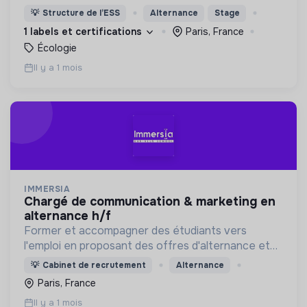
stratégique de lutte contre la triple crise
💡
Structure de l’ESS
Alternance
Stage
environnementale - climat, biodiversité, pollution.
1 labels et certifications
Paris, France
Écologie
Il y a 1 mois
IMMERSIA
chargé de communication & marketing en
alternance h/f
Former et accompagner des étudiants vers
l'emploi en proposant des offres d'alternance et
de CDI dans des entreprises engagées.
💡
Cabinet de recrutement
Alternance
Paris, France
Il y a 1 mois