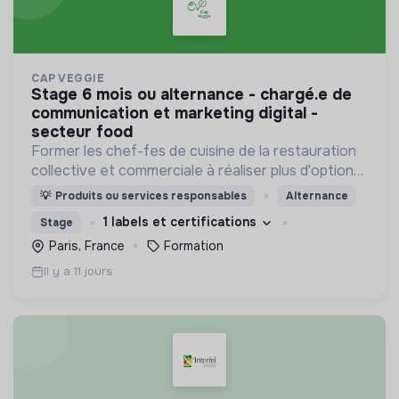
CAP VEGGIE
stage 6 mois ou alternance - chargé.e de
communication et marketing digital -
secteur food
Former les chef-fes de cuisine de la restauration
collective et commerciale à réaliser plus d'options
végétariennes et végan.
💡
Produits ou services responsables
Alternance
1 labels et certifications
Stage
Paris, France
Formation
Il y a 11 jours