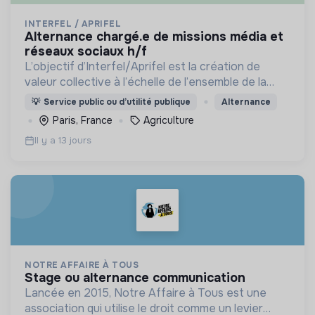
INTERFEL / APRIFEL
alternance chargé.e de missions média et
réseaux sociaux h/f
L’objectif d’Interfel/Aprifel est la création de
valeur collective à l’échelle de l’ensemble de la
filière des fruits & légumes
💡
Service public ou d’utilité publique
Alternance
Paris, France
Agriculture
Il y a 13 jours
NOTRE AFFAIRE À TOUS
stage ou alternance communication
Lancée en 2015, Notre Affaire à Tous est une
association qui utilise le droit comme un levier