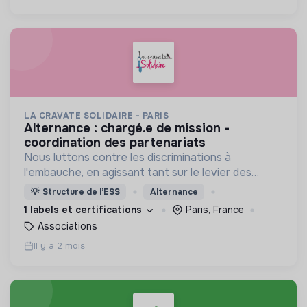
LA CRAVATE SOLIDAIRE - PARIS
alternance : chargé.e de mission -
coordination des partenariats
Nous luttons contre les discriminations à
l'embauche, en agissant tant sur le levier des
candidats par le biais d'accompagnements que sur
💡
Structure de l’ESS
Alternance
le levier des recruteurs !
1 labels et certifications
Paris, France
Associations
Il y a 2 mois