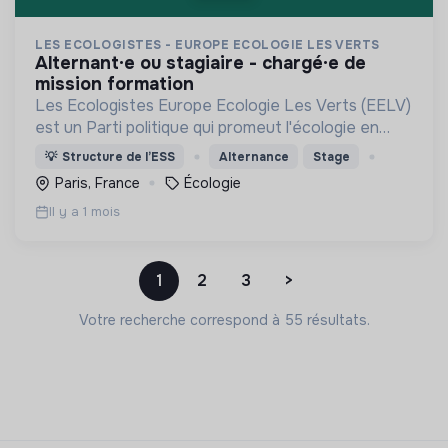
LES ECOLOGISTES - EUROPE ECOLOGIE LES VERTS
alternant·e ou stagiaire - chargé·e de
mission formation
Les Ecologistes Europe Ecologie Les Verts (EELV)
est un Parti politique qui promeut l'écologie en
France et en Europe.
💡
Structure de l’ESS
Alternance
Stage
Paris, France
Écologie
Il y a 1 mois
1
2
3
>
Votre recherche correspond à 55 résultats.