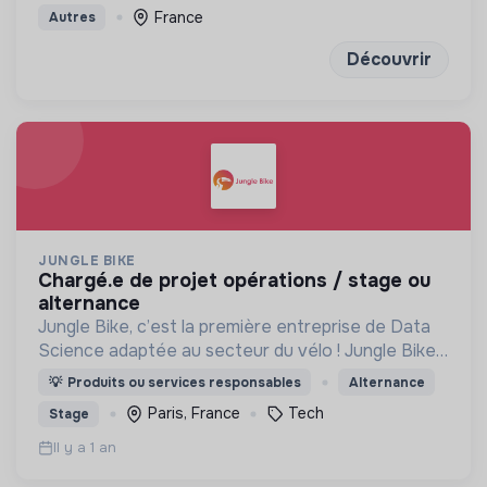
organisations de l’ESS
France
Autres
Découvrir
JUNGLE BIKE
chargé.e de projet opérations / stage ou
alternance
Jungle Bike, c’est la première entreprise de Data
Science adaptée au secteur du vélo ! Jungle Bike
révolutionne la mobilité durable pour les cyclistes
💡
Produits ou services responsables
Alternance
en digitalisant la maintenance du cycle.
Paris, France
Tech
Stage
Il y a 1 an