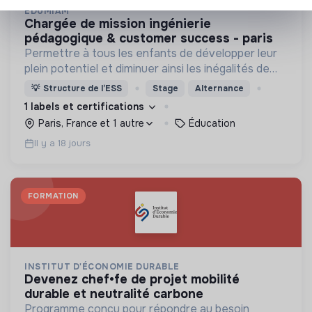
EDUMIAM
chargée de mission ingénierie
pédagogique & customer success - paris
Permettre à tous les enfants de développer leur
plein potentiel et diminuer ainsi les inégalités de
destin...rien que ça !
💡
Structure de l’ESS
Stage
Alternance
1 labels et certifications
Paris, France et 1 autre
Éducation
Il y a 18 jours
FORMATION
INSTITUT D'ÉCONOMIE DURABLE
devenez chef•fe de projet mobilité
durable et neutralité carbone
Programme conçu pour répondre au besoin