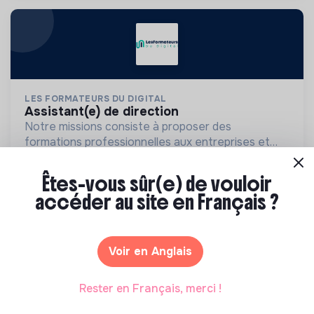
LES FORMATEURS DU DIGITAL
assistant(e) de direction
Notre missions consiste à proposer des
formations professionnelles aux entreprises et
aux indépendants dans le domaine du digital.
💡
Cabinet de recrutement
Alternance
Êtes-vous sûr(e) de vouloir
Paris, France
Formation
accéder au site en Français ?
Il y a 1 an
Voir en Anglais
Rester en Français, merci !