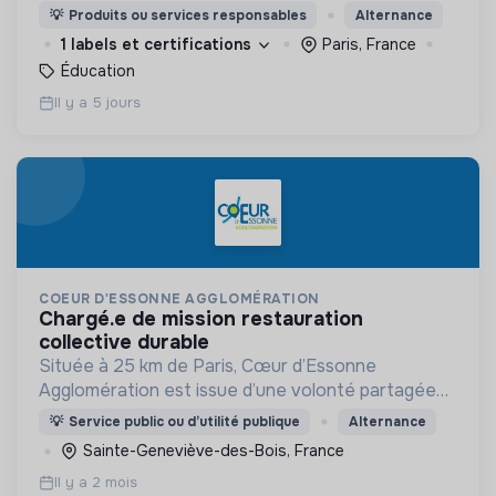
mixité du numérique en initiant les filles et les
💡
Produits ou services responsables
Alternance
femmes de 14 à 25 ans aux métiers du digital.
1 labels et certifications
Paris, France
Éducation
Il y a 5 jours
COEUR D'ESSONNE AGGLOMÉRATION
chargé.e de mission restauration
collective durable
Située à 25 km de Paris, Cœur d’Essonne
Agglomération est issue d’une volonté partagée
des 21 communes membres de construire un cadre
💡
Service public ou d’utilité publique
Alternance
de vie durable, solidaire et attractif pour ses 208
Sainte-Geneviève-des-Bois, France
000 habitants
Il y a 2 mois