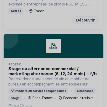
exprimé d'entreprises, de profils RSE et ESG
solides et en pleine maîtrise des fondamentaux
France
Autres
financiers, data et réglementaires
Découvrir
REDESK
stage ou alternance commercial /
marketing alternance (6, 12, 24 mois) – f/h
Redesk donne une seconde vie au mobilier de
bureau en accompagnant les entreprises sur
toutes les problématiques liées à l'économie
💡
Produits ou services responsables
Alternance
circulaire dans le domaine du mobilier
Paris, France
Économie circulaire
Stage
professionnel.
Il y a 20 jours