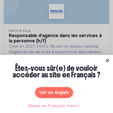
PETITS-FILS
responsable d'agence dans les services à
la personne (h/f)
Créé en 2007, Petits-fils est un réseau national
d'agences de services à la personne spécialisées
dans l'aide à domicile pour les personnes âgées.
💡
Entreprise en transition
CDI
Carpentras, France
Personnes âgées
Êtes-vous sûr(e) de vouloir
accéder au site en Français ?
Il y a 1 mois
Voir en Anglais
Rester en Français, merci !