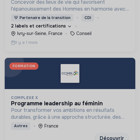
Concevoir des lieux de vie qui favorisent
l'épanouissement des Hommes en harmonie avec
leur environnement.
💡
Partenaire de la transition
CDI
2 labels et certifications
Ivry-sur-Seine, France
Conseil
Il y a 1 mois
FORMATION
COMPLEXE X
programme leadership au féminin
Pour transformer vos ambitions en résultats
durables, grâce à une approche structurée, des
outils concrets et des exercices de réflexion
France
Autres
puissants
Découvrir