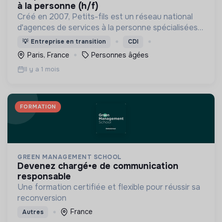
à la personne (h/f)
Créé en 2007, Petits-fils est un réseau national
d'agences de services à la personne spécialisées
dans l'aide à domicile pour les personnes âgées.
💡
Entreprise en transition
CDI
Paris, France
Personnes âgées
Il y a 1 mois
FORMATION
GREEN MANAGEMENT SCHOOL
devenez chargé•e de communication
responsable
Une formation certifiée et flexible pour réussir sa
reconversion
France
Autres