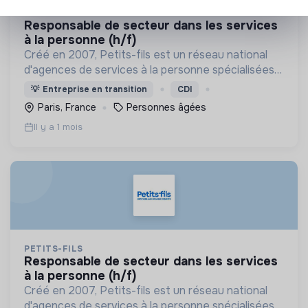
PETITS-FILS
responsable de secteur dans les services
à la personne (h/f)
Créé en 2007, Petits-fils est un réseau national
d'agences de services à la personne spécialisées
dans l'aide à domicile pour les personnes âgées.
💡
Entreprise en transition
CDI
Paris, France
Personnes âgées
Il y a 1 mois
PETITS-FILS
responsable de secteur dans les services
à la personne (h/f)
Créé en 2007, Petits-fils est un réseau national
d'agences de services à la personne spécialisées