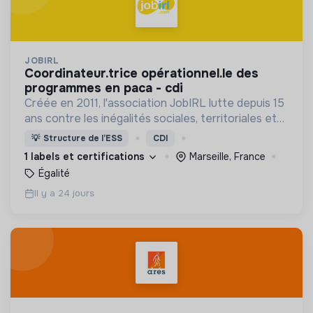
JOBIRL
coordinateur.trice opérationnel.le des
programmes en paca - cdi
Créée en 2011, l'association JobIRL lutte depuis 15
ans contre les inégalités sociales, territoriales et
de genre dans l’orientation et l’insertion
💡
Structure de l’ESS
CDI
professionnelle.
1 labels et certifications
Marseille, France
Égalité
Il y a 24 jours