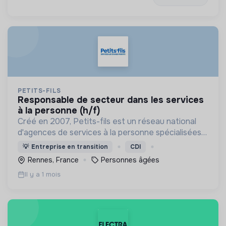
PETITS-FILS
responsable de secteur dans les services
à la personne (h/f)
Créé en 2007, Petits-fils est un réseau national
d'agences de services à la personne spécialisées
dans l'aide à domicile pour les personnes âgées.
💡
Entreprise en transition
CDI
Rennes, France
Personnes âgées
Il y a 1 mois