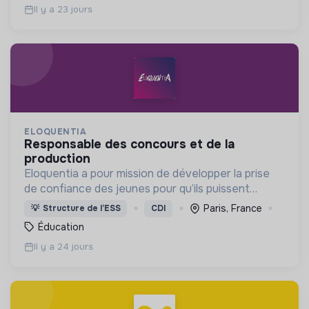
Il y a 23 jours
ELOQUENTIA
responsable des concours et de la
production
Eloquentia a pour mission de développer la prise
de confiance des jeunes pour qu’ils puissent
porter leurs voix et leurs idées. C'est +15 000
Paris, France
💡
Structure de l’ESS
CDI
formés/an, 36 équipes concours mondial, 300
Éducation
bénévoles.
Il y a 24 jours