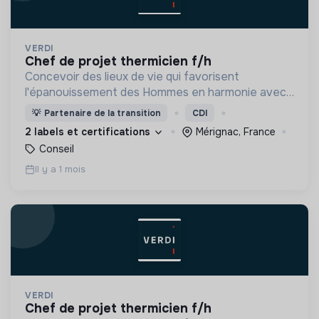
VERDI
chef de projet thermicien f/h
Concevoir des lieux de vie qui favorisent
l'épanouissement des Hommes en harmonie avec
leur environnement.
💡
Partenaire de la transition
CDI
2 labels et certifications
Mérignac, France
Conseil
Il y a 1 mois
VERDI
chef de projet thermicien f/h