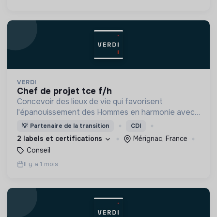
VERDI
chef de projet tce f/h
Concevoir des lieux de vie qui favorisent
l'épanouissement des Hommes en harmonie avec
leur environnement.
💡
Partenaire de la transition
CDI
2 labels et certifications
Mérignac, France
Conseil
Il y a 1 mois