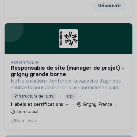
Découvrir
VOISINMALIN
responsable de site (manager de projet) -
grigny grande borne
Notre ambition : Renforcer la capacité d’agir des
habitants pour améliorer la vie quotidienne dans
les quartiers populaires !
💡
Structure de l’ESS
CDI
1 labels et certifications
Grigny, France
Lien social
Il y a 1 mois