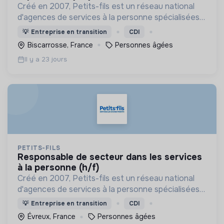
Créé en 2007, Petits-fils est un réseau national
d'agences de services à la personne spécialisées
dans l'aide à domicile pour les personnes âgées.
💡
Entreprise en transition
CDI
Biscarrosse, France
Personnes âgées
Il y a 23 jours
PETITS-FILS
responsable de secteur dans les services
à la personne (h/f)
Créé en 2007, Petits-fils est un réseau national
d'agences de services à la personne spécialisées
dans l'aide à domicile pour les personnes âgées.
💡
Entreprise en transition
CDI
Évreux, France
Personnes âgées