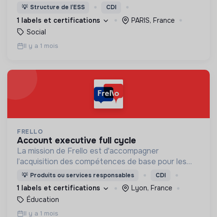
nous proposons des moyens et des lieux
💡
Structure de l’ESS
CDI
d’engagement innovants et adaptés à tous.
1 labels et certifications
PARIS, France
Social
Il y a 1 mois
FRELLO
account executive full cycle
La mission de Frello est d'accompagner
l’acquisition des compétences de base pour les
plus précaires.
💡
Produits ou services responsables
CDI
1 labels et certifications
Lyon, France
Éducation
Il y a 1 mois