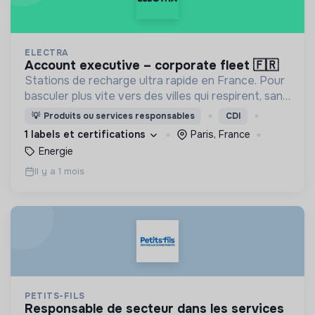
ELECTRA
account executive – corporate fleet 🇫🇷
Stations de recharge ultra rapide en France. Pour
basculer plus vite vers des villes qui respirent, sans
CO₂ et sans bruit.
💡
Produits ou services responsables
CDI
1 labels et certifications
Paris, France
Energie
Il y a 1 mois
PETITS-FILS
responsable de secteur dans les services