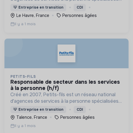
dans l'aide à domicile pour les personnes âgées.
💡
Entreprise en transition
CDI
Le Havre, France
Personnes âgées
Il y a 1 mois
PETITS-FILS
responsable de secteur dans les services
à la personne (h/f)
Créé en 2007, Petits-fils est un réseau national
d'agences de services à la personne spécialisées
dans l'aide à domicile pour les personnes âgées.
💡
Entreprise en transition
CDI
Talence, France
Personnes âgées
Il y a 1 mois