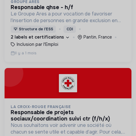
GROUPE ARES
responsable qhse - h/f
Le Groupe Ares a pour vocation de favoriser
l’insertion de personnes en grande exclusion en
leur offrant un travail et un accompagnement
💡
Structure de l’ESS
CDI
social adaptés.
2 labels et certifications
Pantin, France
Inclusion par l'Emploi
Il y a 1 mois
LA CROIX-ROUGE FRANÇAISE
responsable de projets
sociaux/coordination suivi ctr (f/h/x)
Nous souhaitons voir advenir une société où
chacun se sente utile et capable d’agir. Pour cela,