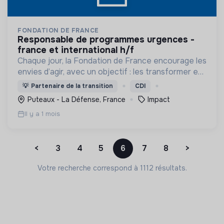
FONDATION DE FRANCE
responsable de programmes urgences -
france et international h/f
Chaque jour, la Fondation de France encourage les
envies d’agir, avec un objectif : les transformer en
actions utiles et efficaces pour construire une
💡
Partenaire de la transition
CDI
société plus digne et plus juste.
Puteaux - La Défense, France
Impact
Il y a 1 mois
<
3
4
5
6
7
8
>
Votre recherche correspond à 1112 résultats.