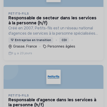
PETITS-FILS
responsable de secteur dans les services
à la personne (h/f)
Créé en 2007, Petits-fils est un réseau national
d'agences de services à la personne spécialisées
dans l'aide à domicile pour les personnes âgées.
💡
Entreprise en transition
CDI
Grasse, France
Personnes âgées
Il y a 23 jours
PETITS-FILS
responsable d'agence dans les services à
la personne (h/f)