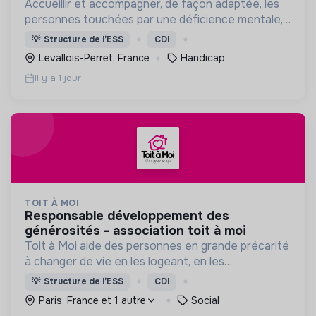
Accueillir et accompagner, de façon adaptée, les
personnes touchées par une déficience mentale,
un handicap physique ou psychique
💡
Structure de l’ESS
CDI
Levallois-Perret, France
Handicap
Il y a 1 jour
TOIT À MOI
responsable développement des
générosités - association toit à moi
Toit à Moi aide des personnes en grande précarité
à changer de vie en les logeant, en les
accompagnant pour résoudre leurs
💡
Structure de l’ESS
CDI
problématiques, et en créant du lien social pour
Paris, France et 1 autre
Social
sortir de l'exclusion.