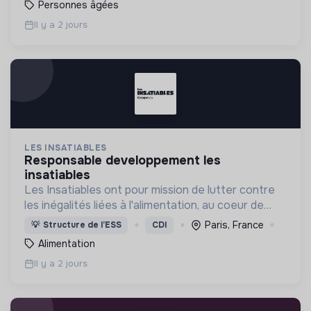
Personnes âgées
Il y a 2 jours
LES INSATIABLES
responsable developpement les
insatiables
Les Insatiables ont pour mission de lutter contre
les inégalités liées à l'alimentation, au coeur de
tous les territoires.
Paris, France
💡
Structure de l’ESS
CDI
Alimentation
Il y a 2 jours