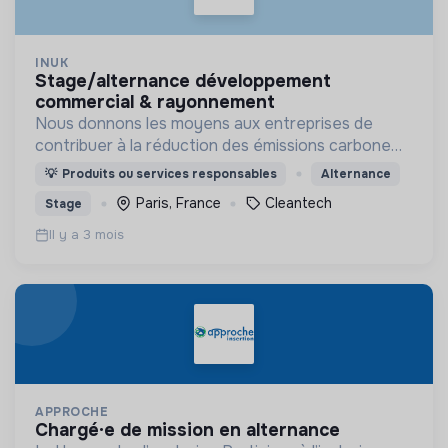
INUK
stage/alternance développement
commercial & rayonnement
Nous donnons les moyens aux entreprises de
contribuer à la réduction des émissions carbone
via outil innovant de contribution carbone grâce
💡
Produits ou services responsables
Alternance
aux énergies renouvelables.
Paris, France
Cleantech
Stage
Il y a 3 mois
APPROCHE
chargé·e de mission en alternance