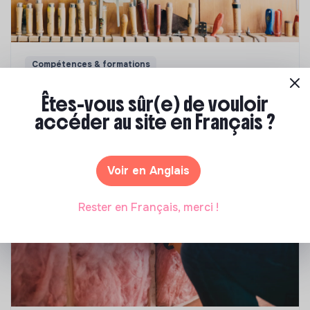
Compétences & formations
Comment se former à la transition écologique
Êtes-vous sûr(e) de vouloir
?
accéder au site en Français ?
Marianne Roussel
•
09 janvier 2024
Voir en Anglais
Rester en Français, merci !