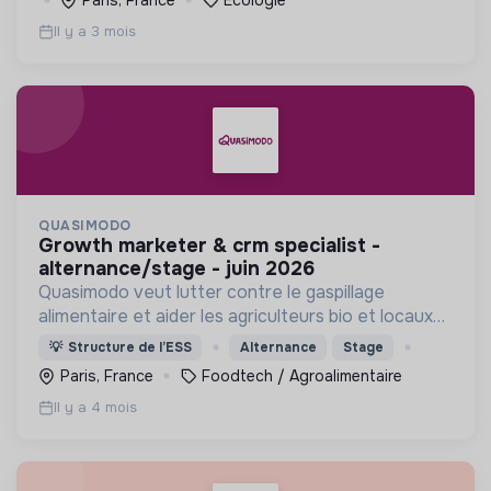
Il y a 3 mois
QUASIMODO
growth marketer & crm specialist -
alternance/stage - juin 2026
Quasimodo veut lutter contre le gaspillage
alimentaire et aider les agriculteurs bio et locaux
d'Ile de France !
💡
Structure de l’ESS
Alternance
Stage
Paris, France
Foodtech / Agroalimentaire
Il y a 4 mois