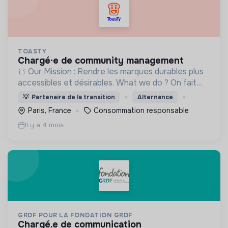
TOASTY
chargé·e de community management
🍞 Our Mission : Rendre les marques durables plus
accessibles et désirables. What we do ? On fait
découvrir les plus belles marques responsables,
💡
Partenaire de la transition
Alternance
pour tous les besoins du quotidien.
Paris, France
Consommation responsable
Il y a 4 mois
GRDF POUR LA FONDATION GRDF
chargé.e de communication