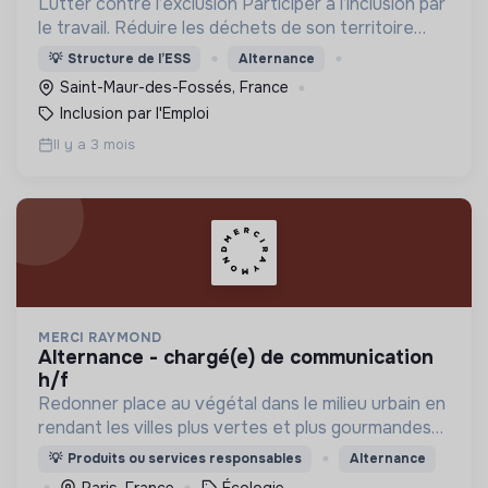
Lutter contre l’exclusion Participer à l’inclusion par
le travail. Réduire les déchets de son territoire
Proposer des objets réemployés à prix solidaires
💡
Structure de l’ESS
Alternance
Saint-Maur-des-Fossés, France
Inclusion par l'Emploi
Il y a 3 mois
MERCI RAYMOND
alternance - chargé(e) de communication
h/f
Redonner place au végétal dans le milieu urbain en
rendant les villes plus vertes et plus gourmandes
et en incitant les citadins à prendre part à la
💡
Produits ou services responsables
Alternance
révolution verte.
Paris, France
Écologie